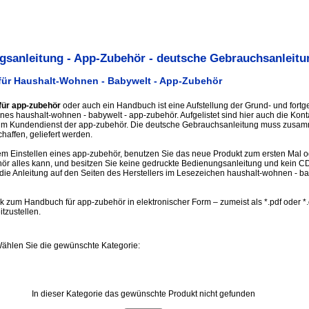
sanleitung - App-Zubehör - deutsche Gebrauchsanleitu
für Haushalt-Wohnen - Babywelt - App-Zubehör
für app-zubehör
oder auch ein Handbuch ist eine Aufstellung der Grund- und fortg
nes haushalt-wohnen - babywelt - app-zubehör. Aufgelistet sind hier auch die Kont
zum Kundendienst der app-zubehör. Die deutsche Gebrauchsanleitung muss zusa
haffen, geliefert werden.
m Einstellen eines app-zubehör, benutzen Sie das neue Produkt zum ersten Mal od
ör alles kann, und besitzen Sie keine gedruckte Bedienungsanleitung und kein 
 die Anleitung auf den Seiten des Herstellers im Lesezeichen haushalt-wohnen - b
nk zum Handbuch für app-zubehör in elektronischer Form – zumeist als *.pdf oder *
itzustellen.
Wählen Sie die gewünschte Kategorie:
In dieser Kategorie das gewünschte Produkt nicht gefunden