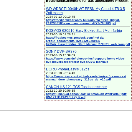
Bedienungsanleitung für das abgebildete Produkt
:
WD WDBCTL0040HWT-EESN My Cloud 4 TB 3.5
Zoll extern
2024-02-13 00:10:45
https://media.flixcar.com/ f360cdn/ Western_Digital-
2412300185-deu_user_manual_4779-705103.pdf
KOSMOS 620516 Easy Elektro Start Mehrfarbig
2023-06-10 01:26:31
https://fragkosmos.zendesk.com/ hc/ de/
article_attachments/ 8252125025948/
620547_EasyElektro_Start_Manual_270521_web_kom.pdf
SONY DVP-SR370
2023-04-15 15:39:09
https://www.sony.de/ electronics/ support/ home-video-
dvd-players-recorders/ dvp-sr370/ manuals
DORO PhoneEasy® 312cs
2023-03-18 23:14:46
https://www.doro.com/ globalassets/ inriver/ resources/
manual_doro_phoneeasy_312cs_de_v10.pdf
CANON HS 121-TGS Taschenrechner
2022-10-25 10:56:35
https://ij.manual.canon/ cal/ webmanual/ WebPortal/ pdf/
HS-121TGA%20(EXP)_P.pdf