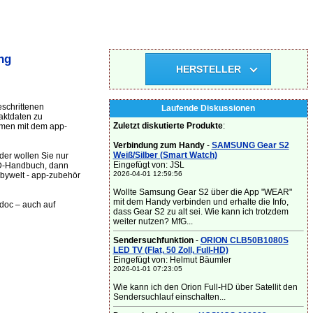
ng
HERSTELLER
eschrittenen
Laufende Diskussionen
aktdaten zu
Zuletzt diskutierte Produkte
:
mmen mit dem app-
Verbindung zum Handy
-
SAMSUNG Gear S2
Weiß/Silber (Smart Watch)
er wollen Sie nur
Eingefügt von: JSL
CD-Handbuch, dann
2026-04-01 12:59:56
abywelt - app-zubehör
Wollte Samsung Gear S2 über die App "WEAR"
mit dem Handy verbinden und erhalte die Info,
.doc – auch auf
dass Gear S2 zu alt sei. Wie kann ich trotzdem
weiter nutzen? MfG...
Sendersuchfunktion
-
ORION CLB50B1080S
LED TV (Flat, 50 Zoll, Full-HD)
Eingefügt von: Helmut Bäumler
2026-01-01 07:23:05
Wie kann ich den Orion Full-HD über Satellit den
Sendersuchlauf einschalten...