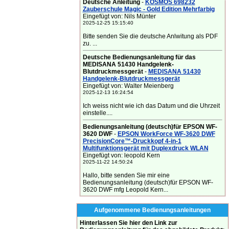
Deutsche Anleitung
-
KOSMOS 698232
Zauberschule Magic - Gold Edition Mehrfarbig
Eingefügt von: Nils Münter
2025-12-25 15:15:40
Bitte senden Sie die deutsche Anlwitung als PDF
zu. ...
Deutsche Bedienungsanleitung für das
MEDISANA 51430 Handgelenk-
Blutdruckmessgerät
-
MEDISANA 51430
Handgelenk-Blutdruckmessgerät
Eingefügt von: Walter Meienberg
2025-12-13 16:24:54
Ich weiss nicht wie ich das Datum und die Uhrzeit
einstelle....
Bedienungsanleitung (deutsch)für EPSON WF-
3620 DWF
-
EPSON WorkForce WF-3620 DWF
PrecisionCore™-Druckkopf 4-in-1
Multifunktionsgerät mit Duplexdruck WLAN
Eingefügt von: leopold Kern
2025-11-22 14:50:24
Hallo, bitte senden Sie mir eine
Bedienungsanleitung (deutsch)für EPSON WF-
3620 DWF mfg Leopold Kern...
Aufgenommene Bedienungsanleitungen
Hinterlassen Sie hier den Link zur