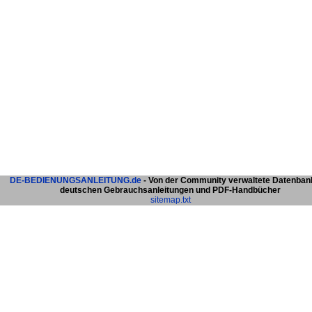
DE-BEDIENUNGSANLEITUNG.de
- Von der Community verwaltete Datenban
deutschen Gebrauchsanleitungen und PDF-Handbücher
sitemap.txt