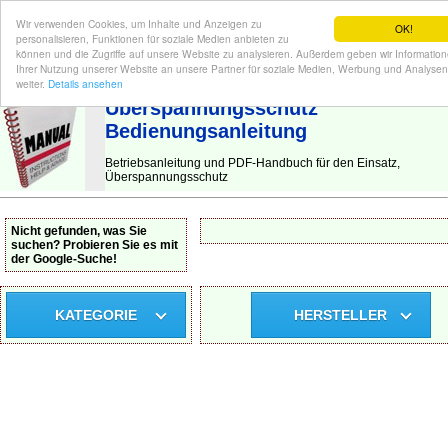
Wir verwenden Cookies, um Inhalte und Anzeigen zu
OK!
personalisieren, Funktionen für soziale Medien anbieten zu
können und die Zugriffe auf unsere Website zu analysieren. Außerdem geben wir Informatio
Ihrer Nutzung unserer Website an unsere Partner für soziale Medien, Werbung und Analysen
BEDIENUNGSANLEITUNG
| Hier finden Sie die deutsche Anleitung!
weiter.
Details ansehen
Überspannungsschutz
Bedienungsanleitung
Betriebsanleitung und PDF-Handbuch für den Einsatz,
Überspannungsschutz
Nicht gefunden, was Sie
suchen? Probieren Sie es mit
der Google-Suche!
KATEGORIE
HERSTELLER