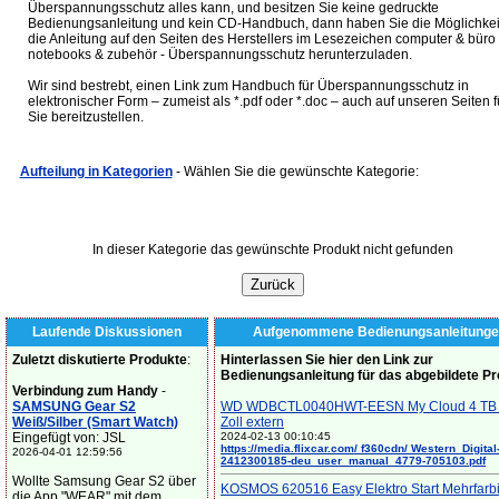
Überspannungsschutz alles kann, und besitzen Sie keine gedruckte
Bedienungsanleitung und kein CD-Handbuch, dann haben Sie die Möglichkei
die Anleitung auf den Seiten des Herstellers im Lesezeichen computer & büro 
notebooks & zubehör - Überspannungsschutz herunterzuladen.
Wir sind bestrebt, einen Link zum Handbuch für Überspannungsschutz in
elektronischer Form – zumeist als *.pdf oder *.doc – auch auf unseren Seiten f
Sie bereitzustellen.
Aufteilung in Kategorien
- Wählen Sie die gewünschte Kategorie:
In dieser Kategorie das gewünschte Produkt nicht gefunden
Laufende Diskussionen
Aufgenommene Bedienungsanleitunge
Zuletzt diskutierte Produkte
:
Hinterlassen Sie hier den Link zur
Bedienungsanleitung für das abgebildete P
Verbindung zum Handy
-
SAMSUNG Gear S2
WD WDBCTL0040HWT-EESN My Cloud 4 TB 
Weiß/Silber (Smart Watch)
Zoll extern
Eingefügt von: JSL
2024-02-13 00:10:45
https://media.flixcar.com/ f360cdn/ Western_Digital
2026-04-01 12:59:56
2412300185-deu_user_manual_4779-705103.pdf
Wollte Samsung Gear S2 über
KOSMOS 620516 Easy Elektro Start Mehrfarb
die App "WEAR" mit dem