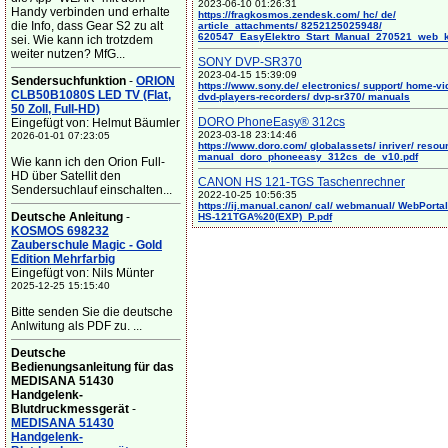
2023-06-10 01:26:31
Handy verbinden und erhalte
https://fragkosmos.zendesk.com/ hc/ de/
die Info, dass Gear S2 zu alt
article_attachments/ 8252125025948/
620547_EasyElektro_Start_Manual_270521_web_
sei. Wie kann ich trotzdem
weiter nutzen? MfG...
SONY DVP-SR370
2023-04-15 15:39:09
Sendersuchfunktion
-
ORION
https://www.sony.de/ electronics/ support/ home-vi
CLB50B1080S LED TV (Flat,
dvd-players-recorders/ dvp-sr370/ manuals
50 Zoll, Full-HD)
DORO PhoneEasy® 312cs
Eingefügt von: Helmut Bäumler
2023-03-18 23:14:46
2026-01-01 07:23:05
https://www.doro.com/ globalassets/ inriver/ resou
manual_doro_phoneeasy_312cs_de_v10.pdf
Wie kann ich den Orion Full-
HD über Satellit den
CANON HS 121-TGS Taschenrechner
Sendersuchlauf einschalten...
2022-10-25 10:56:35
https://ij.manual.canon/ cal/ webmanual/ WebPortal/
Deutsche Anleitung
-
HS-121TGA%20(EXP)_P.pdf
KOSMOS 698232
Zauberschule Magic - Gold
Edition Mehrfarbig
Eingefügt von: Nils Münter
2025-12-25 15:15:40
Bitte senden Sie die deutsche
Anlwitung als PDF zu. ...
Deutsche
Bedienungsanleitung für das
MEDISANA 51430
Handgelenk-
Blutdruckmessgerät
-
MEDISANA 51430
Handgelenk-