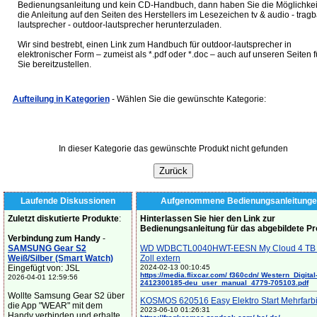
Bedienungsanleitung und kein CD-Handbuch, dann haben Sie die Möglichkei
die Anleitung auf den Seiten des Herstellers im Lesezeichen tv & audio - trag
lautsprecher - outdoor-lautsprecher herunterzuladen.
Wir sind bestrebt, einen Link zum Handbuch für outdoor-lautsprecher in
elektronischer Form – zumeist als *.pdf oder *.doc – auch auf unseren Seiten f
Sie bereitzustellen.
Aufteilung in Kategorien
- Wählen Sie die gewünschte Kategorie:
In dieser Kategorie das gewünschte Produkt nicht gefunden
Laufende Diskussionen
Aufgenommene Bedienungsanleitunge
Zuletzt diskutierte Produkte
:
Hinterlassen Sie hier den Link zur
Bedienungsanleitung für das abgebildete P
Verbindung zum Handy
-
SAMSUNG Gear S2
WD WDBCTL0040HWT-EESN My Cloud 4 TB 
Weiß/Silber (Smart Watch)
Zoll extern
Eingefügt von: JSL
2024-02-13 00:10:45
https://media.flixcar.com/ f360cdn/ Western_Digital
2026-04-01 12:59:56
2412300185-deu_user_manual_4779-705103.pdf
Wollte Samsung Gear S2 über
KOSMOS 620516 Easy Elektro Start Mehrfarb
die App "WEAR" mit dem
2023-06-10 01:26:31
Handy verbinden und erhalte