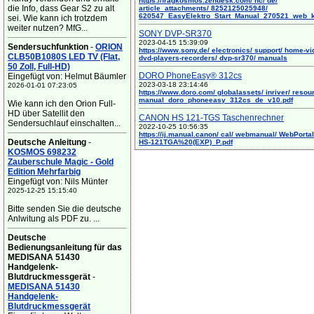
https://fragkosmos.zendesk.com/ hc/ de/
die Info, dass Gear S2 zu alt
article_attachments/ 8252125025948/
620547_EasyElektro_Start_Manual_270521_web_
sei. Wie kann ich trotzdem
weiter nutzen? MfG...
SONY DVP-SR370
2023-04-15 15:39:09
Sendersuchfunktion
-
ORION
https://www.sony.de/ electronics/ support/ home-vi
CLB50B1080S LED TV (Flat,
dvd-players-recorders/ dvp-sr370/ manuals
50 Zoll, Full-HD)
DORO PhoneEasy® 312cs
Eingefügt von: Helmut Bäumler
2023-03-18 23:14:46
2026-01-01 07:23:05
https://www.doro.com/ globalassets/ inriver/ resou
manual_doro_phoneeasy_312cs_de_v10.pdf
Wie kann ich den Orion Full-
HD über Satellit den
CANON HS 121-TGS Taschenrechner
Sendersuchlauf einschalten...
2022-10-25 10:56:35
https://ij.manual.canon/ cal/ webmanual/ WebPortal/
Deutsche Anleitung
-
HS-121TGA%20(EXP)_P.pdf
KOSMOS 698232
Zauberschule Magic - Gold
Edition Mehrfarbig
Eingefügt von: Nils Münter
2025-12-25 15:15:40
Bitte senden Sie die deutsche
Anlwitung als PDF zu. ...
Deutsche
Bedienungsanleitung für das
MEDISANA 51430
Handgelenk-
Blutdruckmessgerät
-
MEDISANA 51430
Handgelenk-
Blutdruckmessgerät