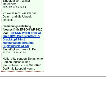
Eingefügt von: Walter
Meienberg
2025-12-13 16:24:54
Ich weiss nicht wie ich das
Datum und die Uhrzeit
einstelle....
Bedienungsanleitung
(deutsch)für EPSON WF-3620
DWF
-
EPSON WorkForce WF-
3620 DWF PrecisionCore™-
Druckkopf 4-in-1
Multifunktionsgerät mit
Duplexdruck WLAN
Eingefügt von: leopold Kern
2025-11-22 14:50:24
Hallo, bitte senden Sie mir eine
Bedienungsanleitung
(deutsch)für EPSON WF-3620
DWF mfg Leopold Kern...