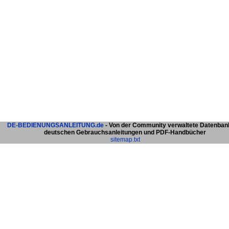
DE-BEDIENUNGSANLEITUNG.de
- Von der Community verwaltete Datenban
deutschen Gebrauchsanleitungen und PDF-Handbücher
sitemap.txt