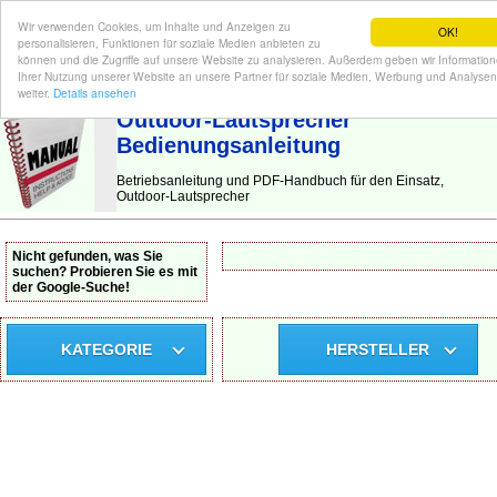
Wir verwenden Cookies, um Inhalte und Anzeigen zu
OK!
personalisieren, Funktionen für soziale Medien anbieten zu
können und die Zugriffe auf unsere Website zu analysieren. Außerdem geben wir Informatio
Ihrer Nutzung unserer Website an unsere Partner für soziale Medien, Werbung und Analysen
BEDIENUNGSANLEITUNG
| Hier finden Sie die deutsche Anleitung!
weiter.
Details ansehen
Outdoor-Lautsprecher
Bedienungsanleitung
Betriebsanleitung und PDF-Handbuch für den Einsatz,
Outdoor-Lautsprecher
Nicht gefunden, was Sie
suchen? Probieren Sie es mit
der Google-Suche!
KATEGORIE
HERSTELLER