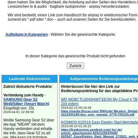
dann haben Sie die Möglichkeit, die Anleitung auf den Seiten des Herstellers 
Lesezeichen tv & audio - tragbare lautsprecher - airplay herunterzuladen.
Wir sind bestrebt, einen Link zum Handbuch für airplay in elektronischer Form
zumeist als *.pdf oder *.doc – auch auf unseren Seiten für Sie bereitzustellen.
Aufteilung in Kategorien
- Wählen Sie die gewünschte Kategorie:
In dieser Kategorie das gewünschte Produkt nicht gefunden
Laufende Diskussionen
Aufgenommene Bedienungsanleitunge
Zuletzt diskutierte Produkte
:
Hinterlassen Sie hier den Link zur
Bedienungsanleitung für das abgebildete P
Verbindung zum Handy
-
SAMSUNG Gear S2
WD WDBCTL0040HWT-EESN My Cloud 4 TB 
Weiß/Silber (Smart Watch)
Zoll extern
Eingefügt von: JSL
2024-02-13 00:10:45
https://media.flixcar.com/ f360cdn/ Western_Digital
2026-04-01 12:59:56
2412300185-deu_user_manual_4779-705103.pdf
Wollte Samsung Gear S2 über
KOSMOS 620516 Easy Elektro Start Mehrfarb
die App "WEAR" mit dem
2023-06-10 01:26:31
Handy verbinden und erhalte
https://fragkosmos.zendesk.com/ hc/ de/
die Info, dass Gear S2 zu alt
article_attachments/ 8252125025948/
620547_EasyElektro_Start_Manual_270521_web_
sei. Wie kann ich trotzdem