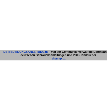
DE-BEDIENUNGSANLEITUNG.de
- Von der Community verwaltete Datenban
deutschen Gebrauchsanleitungen und PDF-Handbücher
sitemap.txt