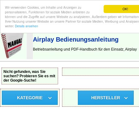
Wir verwenden Cookies, um Inhalte und Anzeigen zu
OK!
personalisieren, Funktionen für soziale Medien anbieten zu
können und die Zugriffe auf unsere Website zu analysieren. Außerdem geben wir Informatio
Ihrer Nutzung unserer Website an unsere Partner für soziale Medien, Werbung und Analysen
BEDIENUNGSANLEITUNG
| Hier finden Sie die deutsche Anleitung!
weiter.
Details ansehen
Airplay Bedienungsanleitung
Betriebsanleitung und PDF-Handbuch für den Einsatz, Airplay
Nicht gefunden, was Sie
suchen? Probieren Sie es mit
der Google-Suche!
KATEGORIE
HERSTELLER