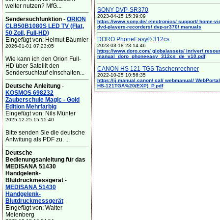
weiter nutzen? MfG...
SONY DVP-SR370
2023-04-15 15:39:09
Sendersuchfunktion
-
ORION
https://www.sony.de/ electronics/ support/ home-vi
CLB50B1080S LED TV (Flat,
dvd-players-recorders/ dvp-sr370/ manuals
50 Zoll, Full-HD)
DORO PhoneEasy® 312cs
Eingefügt von: Helmut Bäumler
2023-03-18 23:14:46
2026-01-01 07:23:05
https://www.doro.com/ globalassets/ inriver/ resou
manual_doro_phoneeasy_312cs_de_v10.pdf
Wie kann ich den Orion Full-
HD über Satellit den
CANON HS 121-TGS Taschenrechner
Sendersuchlauf einschalten...
2022-10-25 10:56:35
https://ij.manual.canon/ cal/ webmanual/ WebPortal/
Deutsche Anleitung
-
HS-121TGA%20(EXP)_P.pdf
KOSMOS 698232
Zauberschule Magic - Gold
Edition Mehrfarbig
Eingefügt von: Nils Münter
2025-12-25 15:15:40
Bitte senden Sie die deutsche
Anlwitung als PDF zu. ...
Deutsche
Bedienungsanleitung für das
MEDISANA 51430
Handgelenk-
Blutdruckmessgerät
-
MEDISANA 51430
Handgelenk-
Blutdruckmessgerät
Eingefügt von: Walter
Meienberg