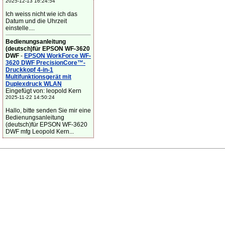
2025-12-13 16:24:54
Ich weiss nicht wie ich das
Datum und die Uhrzeit
einstelle....
Bedienungsanleitung
(deutsch)für EPSON WF-3620
DWF
-
EPSON WorkForce WF-
3620 DWF PrecisionCore™-
Druckkopf 4-in-1
Multifunktionsgerät mit
Duplexdruck WLAN
Eingefügt von: leopold Kern
2025-11-22 14:50:24
Hallo, bitte senden Sie mir eine
Bedienungsanleitung
(deutsch)für EPSON WF-3620
DWF mfg Leopold Kern...