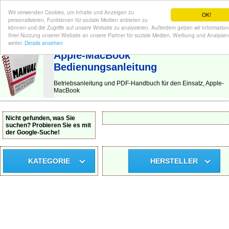
Wir verwenden Cookies, um Inhalte und Anzeigen zu
OK!
personalisieren, Funktionen für soziale Medien anbieten zu
können und die Zugriffe auf unsere Website zu analysieren. Außerdem geben wir Informatio
Ihrer Nutzung unserer Website an unsere Partner für soziale Medien, Werbung und Analysen
BEDIENUNGSANLEITUNG
| Hier finden Sie die deutsche Anleitung!
weiter.
Details ansehen
Apple-MacBook
Bedienungsanleitung
Betriebsanleitung und PDF-Handbuch für den Einsatz, Apple-
MacBook
Nicht gefunden, was Sie
suchen? Probieren Sie es mit
der Google-Suche!
KATEGORIE
HERSTELLER