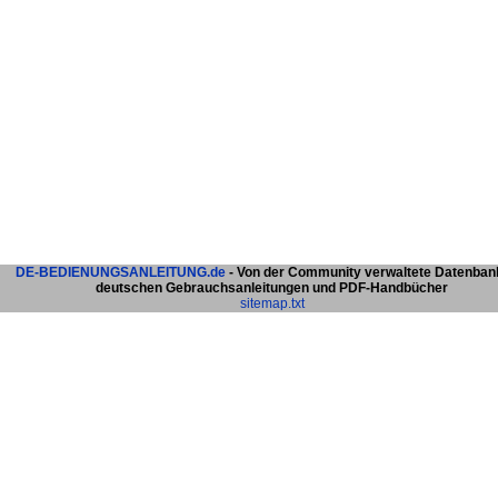
DE-BEDIENUNGSANLEITUNG.de
- Von der Community verwaltete Datenban
deutschen Gebrauchsanleitungen und PDF-Handbücher
sitemap.txt