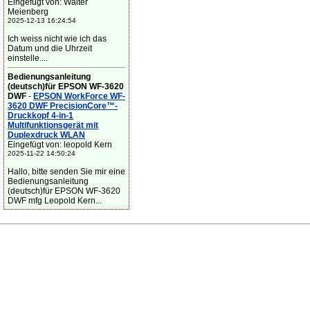
Eingefügt von: Walter
Meienberg
2025-12-13 16:24:54
Ich weiss nicht wie ich das
Datum und die Uhrzeit
einstelle....
Bedienungsanleitung
(deutsch)für EPSON WF-3620
DWF
-
EPSON WorkForce WF-
3620 DWF PrecisionCore™-
Druckkopf 4-in-1
Multifunktionsgerät mit
Duplexdruck WLAN
Eingefügt von: leopold Kern
2025-11-22 14:50:24
Hallo, bitte senden Sie mir eine
Bedienungsanleitung
(deutsch)für EPSON WF-3620
DWF mfg Leopold Kern...