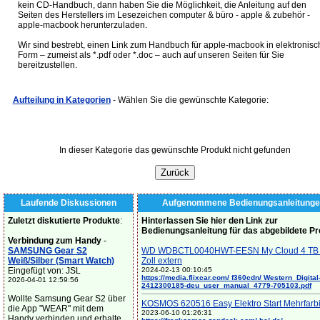
kein CD-Handbuch, dann haben Sie die Möglichkeit, die Anleitung auf den
Seiten des Herstellers im Lesezeichen computer & büro - apple & zubehör -
apple-macbook herunterzuladen.
Wir sind bestrebt, einen Link zum Handbuch für apple-macbook in elektronisc
Form – zumeist als *.pdf oder *.doc – auch auf unseren Seiten für Sie
bereitzustellen.
Aufteilung in Kategorien
- Wählen Sie die gewünschte Kategorie:
In dieser Kategorie das gewünschte Produkt nicht gefunden
Laufende Diskussionen
Aufgenommene Bedienungsanleitunge
Zuletzt diskutierte Produkte
:
Hinterlassen Sie hier den Link zur
Bedienungsanleitung für das abgebildete P
Verbindung zum Handy
-
SAMSUNG Gear S2
WD WDBCTL0040HWT-EESN My Cloud 4 TB 
Weiß/Silber (Smart Watch)
Zoll extern
Eingefügt von: JSL
2024-02-13 00:10:45
https://media.flixcar.com/ f360cdn/ Western_Digital
2026-04-01 12:59:56
2412300185-deu_user_manual_4779-705103.pdf
Wollte Samsung Gear S2 über
KOSMOS 620516 Easy Elektro Start Mehrfarb
die App "WEAR" mit dem
2023-06-10 01:26:31
Handy verbinden und erhalte