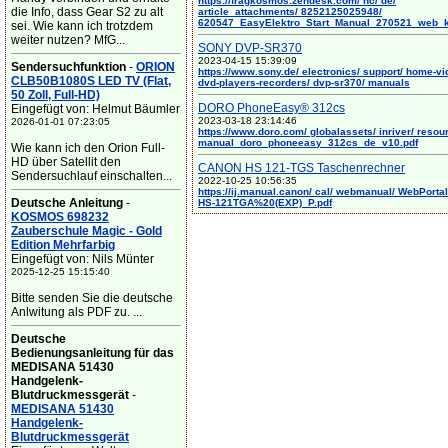
https://fragkosmos.zendesk.com/ hc/ de/
die Info, dass Gear S2 zu alt
article_attachments/ 8252125025948/
620547_EasyElektro_Start_Manual_270521_web_
sei. Wie kann ich trotzdem
weiter nutzen? MfG...
SONY DVP-SR370
2023-04-15 15:39:09
Sendersuchfunktion
-
ORION
https://www.sony.de/ electronics/ support/ home-vi
CLB50B1080S LED TV (Flat,
dvd-players-recorders/ dvp-sr370/ manuals
50 Zoll, Full-HD)
DORO PhoneEasy® 312cs
Eingefügt von: Helmut Bäumler
2023-03-18 23:14:46
2026-01-01 07:23:05
https://www.doro.com/ globalassets/ inriver/ resou
manual_doro_phoneeasy_312cs_de_v10.pdf
Wie kann ich den Orion Full-
HD über Satellit den
CANON HS 121-TGS Taschenrechner
Sendersuchlauf einschalten...
2022-10-25 10:56:35
https://ij.manual.canon/ cal/ webmanual/ WebPortal/
Deutsche Anleitung
-
HS-121TGA%20(EXP)_P.pdf
KOSMOS 698232
Zauberschule Magic - Gold
Edition Mehrfarbig
Eingefügt von: Nils Münter
2025-12-25 15:15:40
Bitte senden Sie die deutsche
Anlwitung als PDF zu. ...
Deutsche
Bedienungsanleitung für das
MEDISANA 51430
Handgelenk-
Blutdruckmessgerät
-
MEDISANA 51430
Handgelenk-
Blutdruckmessgerät