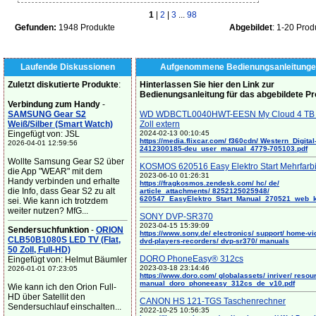
1
|
2
|
3
...
98
Gefunden:
1948 Produkte
Abgebildet
: 1-20 Prod
Laufende Diskussionen
Aufgenommene Bedienungsanleitunge
Zuletzt diskutierte Produkte
:
Hinterlassen Sie hier den Link zur
Bedienungsanleitung für das abgebildete P
Verbindung zum Handy
-
SAMSUNG Gear S2
WD WDBCTL0040HWT-EESN My Cloud 4 TB 
Weiß/Silber (Smart Watch)
Zoll extern
Eingefügt von: JSL
2024-02-13 00:10:45
https://media.flixcar.com/ f360cdn/ Western_Digital
2026-04-01 12:59:56
2412300185-deu_user_manual_4779-705103.pdf
Wollte Samsung Gear S2 über
KOSMOS 620516 Easy Elektro Start Mehrfarb
die App "WEAR" mit dem
2023-06-10 01:26:31
Handy verbinden und erhalte
https://fragkosmos.zendesk.com/ hc/ de/
die Info, dass Gear S2 zu alt
article_attachments/ 8252125025948/
620547_EasyElektro_Start_Manual_270521_web_
sei. Wie kann ich trotzdem
weiter nutzen? MfG...
SONY DVP-SR370
2023-04-15 15:39:09
Sendersuchfunktion
-
ORION
https://www.sony.de/ electronics/ support/ home-vi
CLB50B1080S LED TV (Flat,
dvd-players-recorders/ dvp-sr370/ manuals
50 Zoll, Full-HD)
DORO PhoneEasy® 312cs
Eingefügt von: Helmut Bäumler
2023-03-18 23:14:46
2026-01-01 07:23:05
https://www.doro.com/ globalassets/ inriver/ resou
manual_doro_phoneeasy_312cs_de_v10.pdf
Wie kann ich den Orion Full-
HD über Satellit den
CANON HS 121-TGS Taschenrechner
Sendersuchlauf einschalten...
2022-10-25 10:56:35