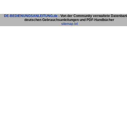
DE-BEDIENUNGSANLEITUNG.de
- Von der Community verwaltete Datenban
deutschen Gebrauchsanleitungen und PDF-Handbücher
sitemap.txt