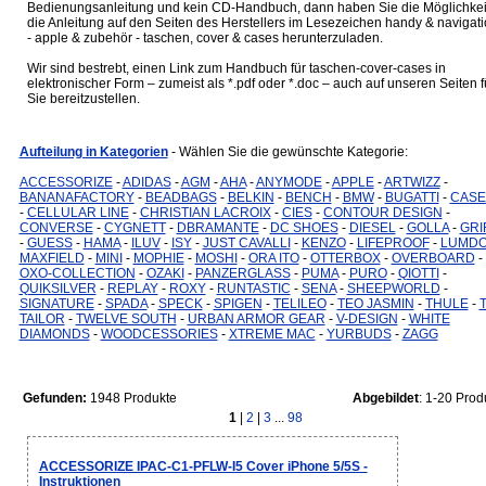
Bedienungsanleitung und kein CD-Handbuch, dann haben Sie die Möglichkei
die Anleitung auf den Seiten des Herstellers im Lesezeichen handy & navigat
- apple & zubehör - taschen, cover & cases herunterzuladen.
Wir sind bestrebt, einen Link zum Handbuch für taschen-cover-cases in
elektronischer Form – zumeist als *.pdf oder *.doc – auch auf unseren Seiten f
Sie bereitzustellen.
Aufteilung in Kategorien
- Wählen Sie die gewünschte Kategorie:
ACCESSORIZE
-
ADIDAS
-
AGM
-
AHA
-
ANYMODE
-
APPLE
-
ARTWIZZ
-
BANANAFACTORY
-
BEADBAGS
-
BELKIN
-
BENCH
-
BMW
-
BUGATTI
-
CASE
-
CELLULAR LINE
-
CHRISTIAN LACROIX
-
CIES
-
CONTOUR DESIGN
-
CONVERSE
-
CYGNETT
-
DBRAMANTE
-
DC SHOES
-
DIESEL
-
GOLLA
-
GRI
-
GUESS
-
HAMA
-
ILUV
-
ISY
-
JUST CAVALLI
-
KENZO
-
LIFEPROOF
-
LUMD
MAXFIELD
-
MINI
-
MOPHIE
-
MOSHI
-
ORA ITO
-
OTTERBOX
-
OVERBOARD
-
OXO-COLLECTION
-
OZAKI
-
PANZERGLASS
-
PUMA
-
PURO
-
QIOTTI
-
QUIKSILVER
-
REPLAY
-
ROXY
-
RUNTASTIC
-
SENA
-
SHEEPWORLD
-
SIGNATURE
-
SPADA
-
SPECK
-
SPIGEN
-
TELILEO
-
TEO JASMIN
-
THULE
-
TAILOR
-
TWELVE SOUTH
-
URBAN ARMOR GEAR
-
V-DESIGN
-
WHITE
DIAMONDS
-
WOODCESSORIES
-
XTREME MAC
-
YURBUDS
-
ZAGG
Gefunden:
1948 Produkte
Abgebildet
: 1-20 Prod
1
|
2
|
3
...
98
ACCESSORIZE IPAC-C1-PFLW-I5 Cover iPhone 5/5S -
Instruktionen