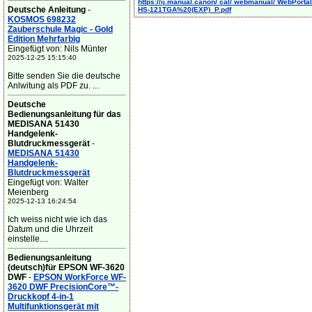
https://ij.manual.canon/ cal/ webmanual/ WebPortal/
Deutsche Anleitung
-
HS-121TGA%20(EXP)_P.pdf
KOSMOS 698232
Zauberschule Magic - Gold
Edition Mehrfarbig
Eingefügt von: Nils Münter
2025-12-25 15:15:40
Bitte senden Sie die deutsche
Anlwitung als PDF zu. ...
Deutsche
Bedienungsanleitung für das
MEDISANA 51430
Handgelenk-
Blutdruckmessgerät
-
MEDISANA 51430
Handgelenk-
Blutdruckmessgerät
Eingefügt von: Walter
Meienberg
2025-12-13 16:24:54
Ich weiss nicht wie ich das
Datum und die Uhrzeit
einstelle....
Bedienungsanleitung
(deutsch)für EPSON WF-3620
DWF
-
EPSON WorkForce WF-
3620 DWF PrecisionCore™-
Druckkopf 4-in-1
Multifunktionsgerät mit