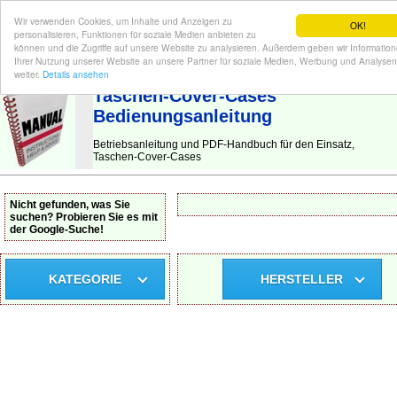
Wir verwenden Cookies, um Inhalte und Anzeigen zu
OK!
personalisieren, Funktionen für soziale Medien anbieten zu
können und die Zugriffe auf unsere Website zu analysieren. Außerdem geben wir Informatio
Ihrer Nutzung unserer Website an unsere Partner für soziale Medien, Werbung und Analysen
BEDIENUNGSANLEITUNG
| Hier finden Sie die deutsche Anleitung!
weiter.
Details ansehen
Taschen-Cover-Cases
Bedienungsanleitung
Betriebsanleitung und PDF-Handbuch für den Einsatz,
Taschen-Cover-Cases
Nicht gefunden, was Sie
suchen? Probieren Sie es mit
der Google-Suche!
KATEGORIE
HERSTELLER