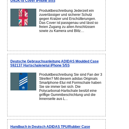
UNJK-I5 Cover iPhone 5/5S
Produktbeschreibung Jederzeit ein
zuverlässiger und sicherer Schutz
gegen Kratzer und Erschütterungen.
Das Cover ist passgenau und lässt so
freien Zugang zu allen Anschlüssen
sowie zu Kamera und Blitz....
Deutsche Gebrauchsanleitung ADIDAS Moulded Case
592137 Hartschalenetui iPhone 5/5S
Produktbeschreibung Sie sind Fan der 3
Streifen? Mit diesem adidas Originals
Smartphone-Etui mit Formschale haben
Sie sie immer bei sich. Die
Polycarbonat-Hartschale besitzt eine
griffige Gummibeschichtung und die
Innenseite aus L...
Handbuch in Deutsch ADIDAS TPU/Rubber Case