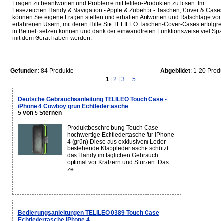
Fragen zu beantworten und Probleme mit telileo-Produkten zu lösen. Im
Lesezeichen Handy & Navigation - Apple & Zubehör - Taschen, Cover & Case
können Sie eigene Fragen stellen und erhalten Antworten und Ratschläge vo
erfahrenen Usern, mit deren Hilfe Sie TELILEO Taschen-Cover-Cases erfolgre
in Betrieb setzen können und dank der einwandfreien Funktionsweise viel Sp
mit dem Gerät haben werden.
Gefunden:
84 Produkte
Abgebildet
: 1-20 Prod
1
|
2
|
3
...
5
Deutsche Gebrauchsanleitung TELILEO Touch Case -
iPhone 4 Cowboy grün Echtledertasche
5 von 5 Sternen
Produktbeschreibung Touch Case -
hochwertige Echtledertasche für iPhone
4 (grün) Diese aus exklusivem Leder
bestehende Klappledertasche schützt
das Handy im täglichen Gebrauch
optimal vor Kratzern und Stürzen. Das
zei...
Bedienungsanleitungen TELILEO 0389 Touch Case
Echtledertasche iPhone 4