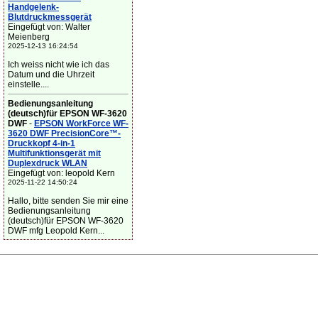
Handgelenk-
Blutdruckmessgerät
Eingefügt von: Walter
Meienberg
2025-12-13 16:24:54
Ich weiss nicht wie ich das
Datum und die Uhrzeit
einstelle....
Bedienungsanleitung
(deutsch)für EPSON WF-3620
DWF
-
EPSON WorkForce WF-
3620 DWF PrecisionCore™-
Druckkopf 4-in-1
Multifunktionsgerät mit
Duplexdruck WLAN
Eingefügt von: leopold Kern
2025-11-22 14:50:24
Hallo, bitte senden Sie mir eine
Bedienungsanleitung
(deutsch)für EPSON WF-3620
DWF mfg Leopold Kern...