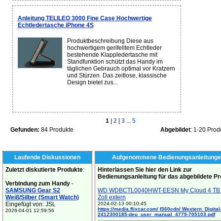
Anleitung TELILEO 3000 Fine Case Hochwertige
Echtledertasche iPhone 4S
Produktbeschreibung Diese aus
hochwertigem gerifelltem Echtleder
bestehende Klappledertasche mit
Standfunktion schützt das Handy im
täglichen Gebrauch optimal vor Kratzern
und Stürzen. Das zeitlose, klassische
Design bietet zus...
1
|
2
|
3
...
5
Gefunden:
84 Produkte
Abgebildet
: 1-20 Prod
Laufende Diskussionen
Aufgenommene Bedienungsanleitunge
Zuletzt diskutierte Produkte
:
Hinterlassen Sie hier den Link zur
Bedienungsanleitung für das abgebildete P
Verbindung zum Handy
-
SAMSUNG Gear S2
WD WDBCTL0040HWT-EESN My Cloud 4 TB 
Weiß/Silber (Smart Watch)
Zoll extern
Eingefügt von: JSL
2024-02-13 00:10:45
https://media.flixcar.com/ f360cdn/ Western_Digital
2026-04-01 12:59:56
2412300185-deu_user_manual_4779-705103.pdf