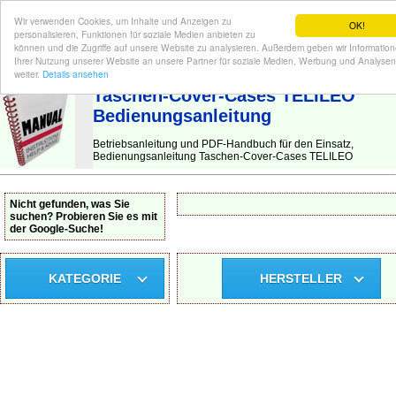
Wir verwenden Cookies, um Inhalte und Anzeigen zu
OK!
personalisieren, Funktionen für soziale Medien anbieten zu
können und die Zugriffe auf unsere Website zu analysieren. Außerdem geben wir Informatio
Ihrer Nutzung unserer Website an unsere Partner für soziale Medien, Werbung und Analysen
BEDIENUNGSANLEITUNG
| Hier finden Sie die deutsche Anleitung!
weiter.
Details ansehen
Taschen-Cover-Cases TELILEO
Bedienungsanleitung
Betriebsanleitung und PDF-Handbuch für den Einsatz,
Bedienungsanleitung Taschen-Cover-Cases TELILEO
Nicht gefunden, was Sie
suchen? Probieren Sie es mit
der Google-Suche!
KATEGORIE
HERSTELLER