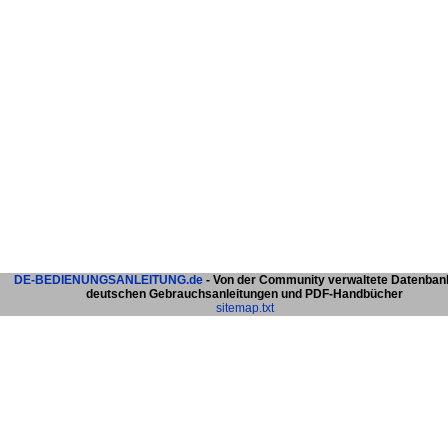
DE-BEDIENUNGSANLEITUNG.de
- Von der Community verwaltete Datenban
deutschen Gebrauchsanleitungen und PDF-Handbücher
sitemap.txt