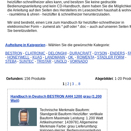
heizlüfter-schnellheizer alles kann, und besitzen Sie keine gedruckte
Bedienungsanleitung und kein CD-Handbuch, dann haben Sie die Möglichkei
die Anleitung auf den Seiten des Herstellers im Lesezeichen haushalt & woh
- raumklima & uhren - heizlüfter & schnellheizer herunterzuladen.
Wir sind bestrebt, einen Link zum Handbuch für heizlüfter-schnellheizer in
elektronischer Form – zumeist als *.pdf oder *.doc – auch auf unseren Seiten f
Sie bereitzustellen.
Aufteilung in Kategorien
- Wählen Sie die gewünschte Kategorie:
BESTRON
-
CLATRONIC
-
DELONGHI
-
DURACRAFT
-
DYSON
-
ENDERS
-
F
-
HONEYWELL
-
KUAS
-
LANDMANN
-
OK.
-
ROWENTA
-
STADLER FORM
-
STEBA
-
SUNTEC
-
TRISTAR
-
UNOLD
-
VORNADO
Gefunden:
156 Produkte
Abgebildet
: 1-20 Prod
1
|
2
|
3
...
8
Handbuch in Deutsch BESTRON AHH 1200 grau (1.200
Watt)
Technische Merkmale Bauform:
Standgerät Bauform Heizlüfter: vertikale
Bauform Maximale Leistung: 1.200 Watt
Artikelnummer: 1439781 Allgemeine
Merkmale Farbe: grau Lieferumfang:
Halogen-Heizer, Bedienungsanleitung