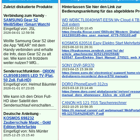
Zuletzt diskutierte Produkte
:
Hinterlassen Sie hier den Link zur
Bedienungsanleitung für das abgebildete P
Verbindung zum Handy
-
SAMSUNG Gear S2
WD WDBCTL0040HWT-EESN My Cloud 4 TB 
Weiß/Silber (Smart Watch)
Zoll extern
Eingefügt von: JSL
2024-02-13 00:10:45
https://media.flixcar.com/ f360cdn/ Western_Digital
2026-04-01 12:59:56
2412300185-deu_user_manual_4779-705103.pdf
Wollte Samsung Gear S2 über
KOSMOS 620516 Easy Elektro Start Mehrfarb
die App "WEAR" mit dem
2023-06-10 01:26:31
Handy verbinden und erhalte
https://fragkosmos.zendesk.com/ hc/ de/
die Info, dass Gear S2 zu alt
article_attachments/ 8252125025948/
620547_EasyElektro_Start_Manual_270521_web_
sei. Wie kann ich trotzdem
weiter nutzen? MfG...
SONY DVP-SR370
2023-04-15 15:39:09
Sendersuchfunktion
-
ORION
https://www.sony.de/ electronics/ support/ home-vi
CLB50B1080S LED TV (Flat,
dvd-players-recorders/ dvp-sr370/ manuals
50 Zoll, Full-HD)
DORO PhoneEasy® 312cs
Eingefügt von: Helmut Bäumler
2023-03-18 23:14:46
2026-01-01 07:23:05
https://www.doro.com/ globalassets/ inriver/ resou
manual_doro_phoneeasy_312cs_de_v10.pdf
Wie kann ich den Orion Full-
HD über Satellit den
CANON HS 121-TGS Taschenrechner
Sendersuchlauf einschalten...
2022-10-25 10:56:35
https://ij.manual.canon/ cal/ webmanual/ WebPortal/
Deutsche Anleitung
-
HS-121TGA%20(EXP)_P.pdf
KOSMOS 698232
Zauberschule Magic - Gold
Edition Mehrfarbig
Eingefügt von: Nils Münter
2025-12-25 15:15:40