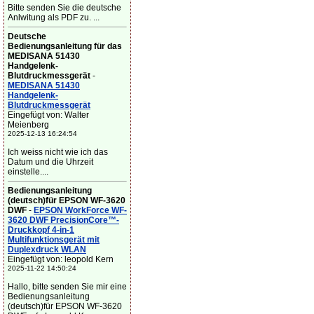
Bitte senden Sie die deutsche
Anlwitung als PDF zu. ...
Deutsche
Bedienungsanleitung für das
MEDISANA 51430
Handgelenk-
Blutdruckmessgerät
-
MEDISANA 51430
Handgelenk-
Blutdruckmessgerät
Eingefügt von: Walter
Meienberg
2025-12-13 16:24:54
Ich weiss nicht wie ich das
Datum und die Uhrzeit
einstelle....
Bedienungsanleitung
(deutsch)für EPSON WF-3620
DWF
-
EPSON WorkForce WF-
3620 DWF PrecisionCore™-
Druckkopf 4-in-1
Multifunktionsgerät mit
Duplexdruck WLAN
Eingefügt von: leopold Kern
2025-11-22 14:50:24
Hallo, bitte senden Sie mir eine
Bedienungsanleitung
(deutsch)für EPSON WF-3620