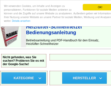
Wir verwenden Cookies, um Inhalte und Anzeigen zu
OK!
personalisieren, Funktionen für soziale Medien anbieten zu
können und die Zugriffe auf unsere Website zu analysieren. Außerdem geben wir Informatio
Ihrer Nutzung unserer Website an unsere Partner für soziale Medien, Werbung und Analysen
BEDIENUNGSANLEITUNG
| Hier finden Sie die deutsche Anleitung!
weiter.
Details ansehen
Heizlüfter-Schnellheizer
Bedienungsanleitung
Betriebsanleitung und PDF-Handbuch für den Einsatz,
Heizlüfter-Schnellheizer
Nicht gefunden, was Sie
suchen? Probieren Sie es mit
der Google-Suche!
KATEGORIE
HERSTELLER