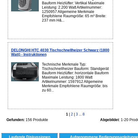
Bauform Heizlüfter: Vertikal Maximale
Leistung: 2.200 Watt Artikelnummer:
1250957 Allgemeine Merkmale
Empfohlene Raumgröße: 65 m³ Breite:
237 mm H&...
DELONGHI HTC 4030 Tischschnellheizer Schwarz (1800
Watt) - Instruktionen
Technische Merkmale Typ:
Tischschnellheizer Bauform: Standgerät
Bauform Heizlüfter: horizontale Bauform
Maximale Leistung: 1800 Watt
Artikelnummer: 1597912 Allgemeine
Merkmale Empfohlene Raumgröße: bis
zu 60...
1
|
2
|
3
...
8
Gefunden:
156 Produkte
Abgebildet
: 1-20 Prod
Laufende Diskussionen
Aufgenommene Bedienungsanleitunge