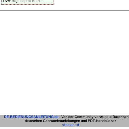
DWF mfg Leopold Kern...
DE-BEDIENUNGSANLEITUNG.de
- Von der Community verwaltete Datenban
deutschen Gebrauchsanleitungen und PDF-Handbücher
sitemap.txt