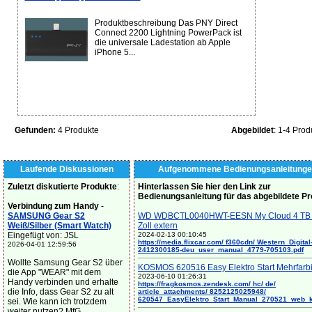
Produktbeschreibung Das PNY Direct
Connect 2200 Lightning PowerPack ist
die universale Ladestation ab Apple
iPhone 5...
Gefunden:
4 Produkte
Abgebildet
: 1-4 Prod
Laufende Diskussionen
Aufgenommene Bedienungsanleitunge
Zuletzt diskutierte Produkte
:
Hinterlassen Sie hier den Link zur
Bedienungsanleitung für das abgebildete P
Verbindung zum Handy
-
SAMSUNG Gear S2
WD WDBCTL0040HWT-EESN My Cloud 4 TB 
Weiß/Silber (Smart Watch)
Zoll extern
Eingefügt von: JSL
2024-02-13 00:10:45
https://media.flixcar.com/ f360cdn/ Western_Digital
2026-04-01 12:59:56
2412300185-deu_user_manual_4779-705103.pdf
Wollte Samsung Gear S2 über
KOSMOS 620516 Easy Elektro Start Mehrfarb
die App "WEAR" mit dem
2023-06-10 01:26:31
Handy verbinden und erhalte
https://fragkosmos.zendesk.com/ hc/ de/
die Info, dass Gear S2 zu alt
article_attachments/ 8252125025948/
620547_EasyElektro_Start_Manual_270521_web_
sei. Wie kann ich trotzdem
weiter nutzen? MfG...