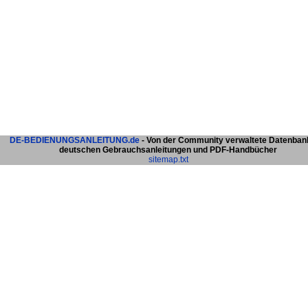
DE-BEDIENUNGSANLEITUNG.de
- Von der Community verwaltete Datenban
deutschen Gebrauchsanleitungen und PDF-Handbücher
sitemap.txt