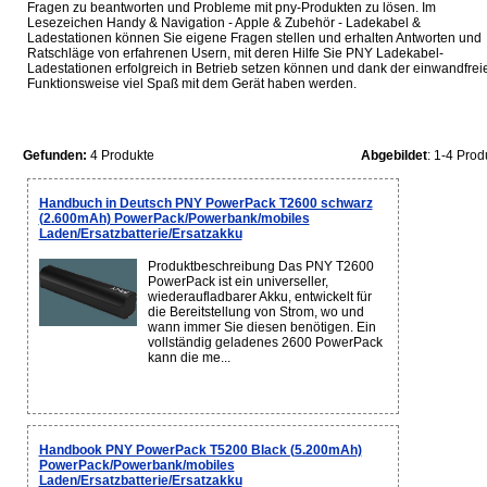
Fragen zu beantworten und Probleme mit pny-Produkten zu lösen. Im
Lesezeichen Handy & Navigation - Apple & Zubehör - Ladekabel &
Ladestationen können Sie eigene Fragen stellen und erhalten Antworten und
Ratschläge von erfahrenen Usern, mit deren Hilfe Sie PNY Ladekabel-
Ladestationen erfolgreich in Betrieb setzen können und dank der einwandfrei
Funktionsweise viel Spaß mit dem Gerät haben werden.
Gefunden:
4 Produkte
Abgebildet
: 1-4 Prod
Handbuch in Deutsch PNY PowerPack T2600 schwarz
(2.600mAh) PowerPack/Powerbank/mobiles
Laden/Ersatzbatterie/Ersatzakku
Produktbeschreibung Das PNY T2600
PowerPack ist ein universeller,
wiederaufladbarer Akku, entwickelt für
die Bereitstellung von Strom, wo und
wann immer Sie diesen benötigen. Ein
vollständig geladenes 2600 PowerPack
kann die me...
Handbook PNY PowerPack T5200 Black (5.200mAh)
PowerPack/Powerbank/mobiles
Laden/Ersatzbatterie/Ersatzakku