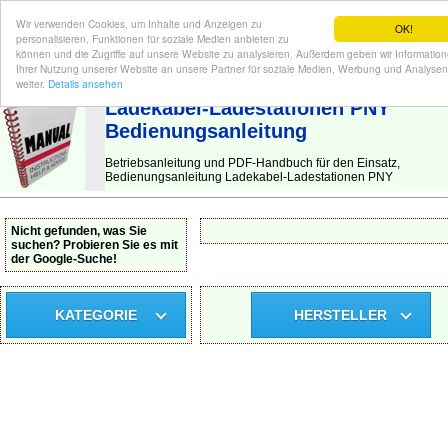
Wir verwenden Cookies, um Inhalte und Anzeigen zu
OK!
personalisieren, Funktionen für soziale Medien anbieten zu
können und die Zugriffe auf unsere Website zu analysieren. Außerdem geben wir Informatio
Ihrer Nutzung unserer Website an unsere Partner für soziale Medien, Werbung und Analysen
BEDIENUNGSANLEITUNG
| Hier finden Sie die deutsche Anleitung!
weiter.
Details ansehen
Ladekabel-Ladestationen PNY
Bedienungsanleitung
Betriebsanleitung und PDF-Handbuch für den Einsatz,
Bedienungsanleitung Ladekabel-Ladestationen PNY
Nicht gefunden, was Sie
suchen? Probieren Sie es mit
der Google-Suche!
KATEGORIE
HERSTELLER