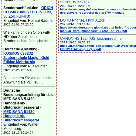
SONY DVP-SR370
2023-04-15 15:39:09
Sendersuchfunktion
-
ORION
https://www.sony.de/ electronics/ support/ home-vi
CLB50B1080S LED TV (Flat,
dvd-players-recorders/ dvp-sr370/ manuals
50 Zoll, Full-HD)
DORO PhoneEasy® 312cs
Eingefügt von: Helmut Bäumler
2023-03-18 23:14:46
2026-01-01 07:23:05
https://www.doro.com/ globalassets/ inriver/ resou
manual_doro_phoneeasy_312cs_de_v10.pdf
Wie kann ich den Orion Full-
HD über Satellit den
CANON HS 121-TGS Taschenrechner
Sendersuchlauf einschalten...
2022-10-25 10:56:35
https://ij.manual.canon/ cal/ webmanual/ WebPortal/
Deutsche Anleitung
-
HS-121TGA%20(EXP)_P.pdf
KOSMOS 698232
Zauberschule Magic - Gold
Edition Mehrfarbig
Eingefügt von: Nils Münter
2025-12-25 15:15:40
Bitte senden Sie die deutsche
Anlwitung als PDF zu. ...
Deutsche
Bedienungsanleitung für das
MEDISANA 51430
Handgelenk-
Blutdruckmessgerät
-
MEDISANA 51430
Handgelenk-
Blutdruckmessgerät
Eingefügt von: Walter
Meienberg
2025-12-13 16:24:54