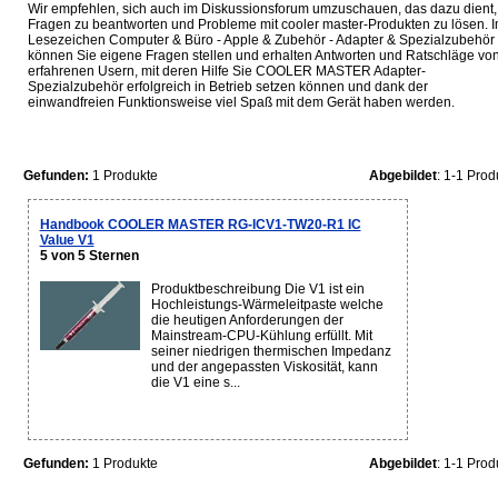
Wir empfehlen, sich auch im Diskussionsforum umzuschauen, das dazu dient,
Fragen zu beantworten und Probleme mit cooler master-Produkten zu lösen. 
Lesezeichen Computer & Büro - Apple & Zubehör - Adapter & Spezialzubehör
können Sie eigene Fragen stellen und erhalten Antworten und Ratschläge vo
erfahrenen Usern, mit deren Hilfe Sie COOLER MASTER Adapter-
Spezialzubehör erfolgreich in Betrieb setzen können und dank der
einwandfreien Funktionsweise viel Spaß mit dem Gerät haben werden.
Gefunden:
1 Produkte
Abgebildet
: 1-1 Prod
Handbook COOLER MASTER RG-ICV1-TW20-R1 IC
Value V1
5 von 5 Sternen
Produktbeschreibung Die V1 ist ein
Hochleistungs-Wärmeleitpaste welche
die heutigen Anforderungen der
Mainstream-CPU-Kühlung erfüllt. Mit
seiner niedrigen thermischen Impedanz
und der angepassten Viskosität, kann
die V1 eine s...
Gefunden:
1 Produkte
Abgebildet
: 1-1 Prod