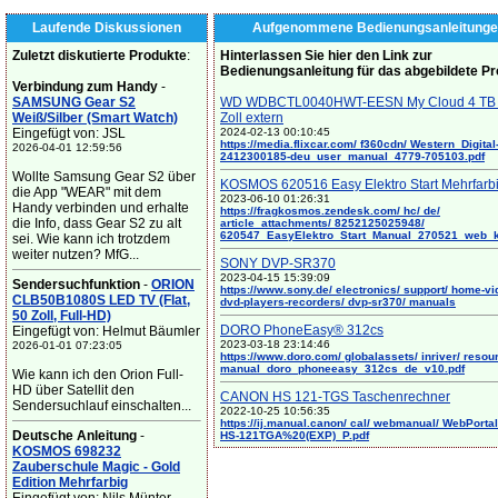
Laufende Diskussionen
Aufgenommene Bedienungsanleitunge
Zuletzt diskutierte Produkte
:
Hinterlassen Sie hier den Link zur
Bedienungsanleitung für das abgebildete P
Verbindung zum Handy
-
SAMSUNG Gear S2
WD WDBCTL0040HWT-EESN My Cloud 4 TB 
Weiß/Silber (Smart Watch)
Zoll extern
Eingefügt von: JSL
2024-02-13 00:10:45
https://media.flixcar.com/ f360cdn/ Western_Digital
2026-04-01 12:59:56
2412300185-deu_user_manual_4779-705103.pdf
Wollte Samsung Gear S2 über
KOSMOS 620516 Easy Elektro Start Mehrfarb
die App "WEAR" mit dem
2023-06-10 01:26:31
Handy verbinden und erhalte
https://fragkosmos.zendesk.com/ hc/ de/
die Info, dass Gear S2 zu alt
article_attachments/ 8252125025948/
620547_EasyElektro_Start_Manual_270521_web_
sei. Wie kann ich trotzdem
weiter nutzen? MfG...
SONY DVP-SR370
2023-04-15 15:39:09
Sendersuchfunktion
-
ORION
https://www.sony.de/ electronics/ support/ home-vi
CLB50B1080S LED TV (Flat,
dvd-players-recorders/ dvp-sr370/ manuals
50 Zoll, Full-HD)
DORO PhoneEasy® 312cs
Eingefügt von: Helmut Bäumler
2023-03-18 23:14:46
2026-01-01 07:23:05
https://www.doro.com/ globalassets/ inriver/ resou
manual_doro_phoneeasy_312cs_de_v10.pdf
Wie kann ich den Orion Full-
HD über Satellit den
CANON HS 121-TGS Taschenrechner
Sendersuchlauf einschalten...
2022-10-25 10:56:35
https://ij.manual.canon/ cal/ webmanual/ WebPortal/
Deutsche Anleitung
-
HS-121TGA%20(EXP)_P.pdf
KOSMOS 698232
Zauberschule Magic - Gold
Edition Mehrfarbig