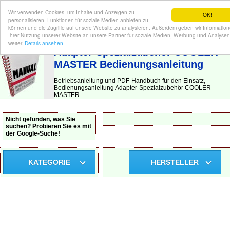
Wir verwenden Cookies, um Inhalte und Anzeigen zu
OK!
personalisieren, Funktionen für soziale Medien anbieten zu
können und die Zugriffe auf unsere Website zu analysieren. Außerdem geben wir Informatio
Ihrer Nutzung unserer Website an unsere Partner für soziale Medien, Werbung und Analysen
BEDIENUNGSANLEITUNG
| Hier finden Sie die deutsche Anleitung!
weiter.
Details ansehen
Adapter-Spezialzubehör COOLER
MASTER Bedienungsanleitung
Betriebsanleitung und PDF-Handbuch für den Einsatz,
Bedienungsanleitung Adapter-Spezialzubehör COOLER
MASTER
Nicht gefunden, was Sie
suchen? Probieren Sie es mit
der Google-Suche!
KATEGORIE
HERSTELLER