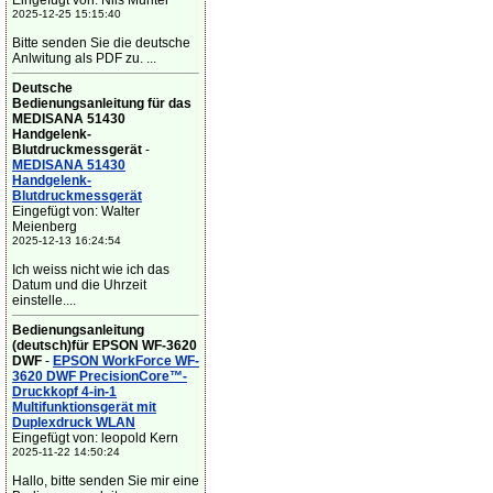
Eingefügt von: Nils Münter
2025-12-25 15:15:40
Bitte senden Sie die deutsche
Anlwitung als PDF zu. ...
Deutsche
Bedienungsanleitung für das
MEDISANA 51430
Handgelenk-
Blutdruckmessgerät
-
MEDISANA 51430
Handgelenk-
Blutdruckmessgerät
Eingefügt von: Walter
Meienberg
2025-12-13 16:24:54
Ich weiss nicht wie ich das
Datum und die Uhrzeit
einstelle....
Bedienungsanleitung
(deutsch)für EPSON WF-3620
DWF
-
EPSON WorkForce WF-
3620 DWF PrecisionCore™-
Druckkopf 4-in-1
Multifunktionsgerät mit
Duplexdruck WLAN
Eingefügt von: leopold Kern
2025-11-22 14:50:24
Hallo, bitte senden Sie mir eine