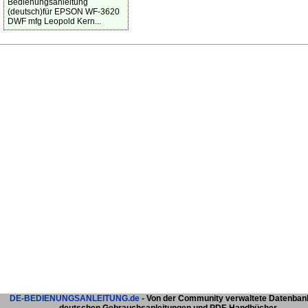
Bedienungsanleitung
(deutsch)für EPSON WF-3620
DWF mfg Leopold Kern...
DE-BEDIENUNGSANLEITUNG.de
- Von der Community verwaltete Datenban