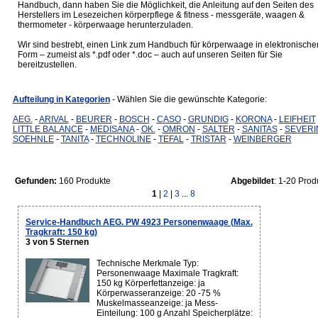
Handbuch, dann haben Sie die Möglichkeit, die Anleitung auf den Seiten des
Herstellers im Lesezeichen körperpflege & fitness - messgeräte, waagen &
thermometer - körperwaage herunterzuladen.
Wir sind bestrebt, einen Link zum Handbuch für körperwaage in elektronische
Form – zumeist als *.pdf oder *.doc – auch auf unseren Seiten für Sie
bereitzustellen.
Aufteilung in Kategorien
- Wählen Sie die gewünschte Kategorie:
AEG.
-
ARIVAL
-
BEURER
-
BOSCH
-
CASO
-
GRUNDIG
-
KORONA
-
LEIFHEIT
LITTLE BALANCE
-
MEDISANA
-
OK.
-
OMRON
-
SALTER
-
SANITAS
-
SEVERI
SOEHNLE
-
TANITA
-
TECHNOLINE
-
TEFAL
-
TRISTAR
-
WEINBERGER
Gefunden:
160 Produkte
Abgebildet
: 1-20 Prod
1
|
2
|
3
...
8
Service-Handbuch AEG. PW 4923 Personenwaage (Max.
Tragkraft: 150 kg)
3 von 5 Sternen
Technische Merkmale Typ:
Personenwaage Maximale Tragkraft:
150 kg Körperfettanzeige: ja
Körperwasseranzeige: 20 -75 %
Muskelmasseanzeige: ja Mess-
Einteilung: 100 g Anzahl Speicherplätze: