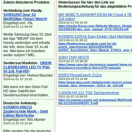
Zuletzt diskutierte Produkte
:
Hinterlassen Sie hier den Link zur
Bedienungsanleitung für das abgebildete P
Verbindung zum Handy
-
SAMSUNG Gear S2
WD WDBCTL0040HWT-EESN My Cloud 4 TB 
Weiß/Silber (Smart Watch)
Zoll extern
Eingefügt von: JSL
2024-02-13 00:10:45
https://media.flixcar.com/ f360cdn/ Western_Digital
2026-04-01 12:59:56
2412300185-deu_user_manual_4779-705103.pdf
Wollte Samsung Gear S2 über
KOSMOS 620516 Easy Elektro Start Mehrfarb
die App "WEAR" mit dem
2023-06-10 01:26:31
Handy verbinden und erhalte
https://fragkosmos.zendesk.com/ hc/ de/
die Info, dass Gear S2 zu alt
article_attachments/ 8252125025948/
620547_EasyElektro_Start_Manual_270521_web_
sei. Wie kann ich trotzdem
weiter nutzen? MfG...
SONY DVP-SR370
2023-04-15 15:39:09
Sendersuchfunktion
-
ORION
https://www.sony.de/ electronics/ support/ home-vi
CLB50B1080S LED TV (Flat,
dvd-players-recorders/ dvp-sr370/ manuals
50 Zoll, Full-HD)
DORO PhoneEasy® 312cs
Eingefügt von: Helmut Bäumler
2023-03-18 23:14:46
2026-01-01 07:23:05
https://www.doro.com/ globalassets/ inriver/ resou
manual_doro_phoneeasy_312cs_de_v10.pdf
Wie kann ich den Orion Full-
HD über Satellit den
CANON HS 121-TGS Taschenrechner
Sendersuchlauf einschalten...
2022-10-25 10:56:35
https://ij.manual.canon/ cal/ webmanual/ WebPortal/
Deutsche Anleitung
-
HS-121TGA%20(EXP)_P.pdf
KOSMOS 698232
Zauberschule Magic - Gold
Edition Mehrfarbig
Eingefügt von: Nils Münter
2025-12-25 15:15:40
Bitte senden Sie die deutsche