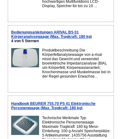
hochwertiges Multifunktions LCD-
Display, Speicher für bis zu 10 ...
Bedienungsanleitungen ARIVAL BS 01
Körperanalysewaage (Max. Tragkraft: 180 kg)
4 von 5 Sternen
Produktbeschreibung Die
Körperfettanalysewaage von a-rival
misst das Gewicht und verwendet
bioelektrische Impedanzanalyse (BIA),
um Körperfett, Körperwasseranteil,
Knochenmasse und Muskelmasse bei in
der Regel gesunden Erwachse...
Handbook BEURER 755.70 PS 41 Elektronische
Personenwaage (Max. Tragkraft: 180 kg)
Technische Merkmale Typ:
Elektronische Personenwaage
Maximale Tragkraft: 180 kg Mess-
Einteilung: 100 g Anzahl Speicherplätze:
5 Artikelnummer: 1435756 Ausstattung