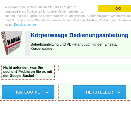
Wir verwenden Cookies, um Inhalte und Anzeigen zu
OK!
personalisieren, Funktionen für soziale Medien anbieten zu
können und die Zugriffe auf unsere Website zu analysieren. Außerdem geben wir Informatio
Ihrer Nutzung unserer Website an unsere Partner für soziale Medien, Werbung und Analysen
BEDIENUNGSANLEITUNG
| Hier finden Sie die deutsche Anleitung!
weiter.
Details ansehen
Körperwaage Bedienungsanleitung
Betriebsanleitung und PDF-Handbuch für den Einsatz,
Körperwaage
Nicht gefunden, was Sie
suchen? Probieren Sie es mit
der Google-Suche!
KATEGORIE
HERSTELLER