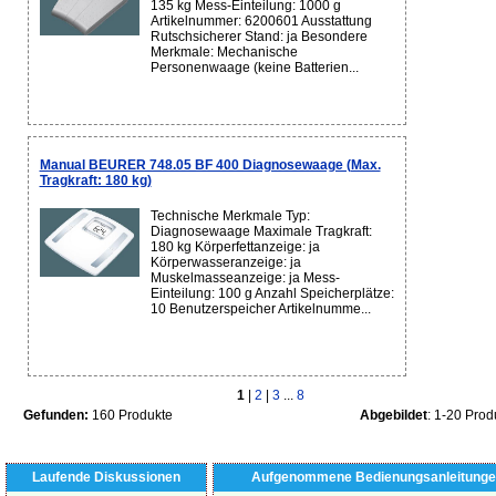
135 kg Mess-Einteilung: 1000 g
Artikelnummer: 6200601 Ausstattung
Rutschsicherer Stand: ja Besondere
Merkmale: Mechanische
Personenwaage (keine Batterien...
Manual BEURER 748.05 BF 400 Diagnosewaage (Max.
Tragkraft: 180 kg)
Technische Merkmale Typ:
Diagnosewaage Maximale Tragkraft:
180 kg Körperfettanzeige: ja
Körperwasseranzeige: ja
Muskelmasseanzeige: ja Mess-
Einteilung: 100 g Anzahl Speicherplätze:
10 Benutzerspeicher Artikelnumme...
1
|
2
|
3
...
8
Gefunden:
160 Produkte
Abgebildet
: 1-20 Prod
Laufende Diskussionen
Aufgenommene Bedienungsanleitunge