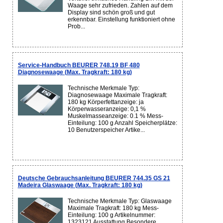
Waage sehr zufrieden. Zahlen auf dem
Display sind schön groß und gut
erkennbar. Einstellung funktioniert ohne
Prob...
Service-Handbuch BEURER 748.19 BF 480
Diagnosewaage (Max. Tragkraft: 180 kg)
Technische Merkmale Typ:
Diagnosewaage Maximale Tragkraft:
180 kg Körperfettanzeige: ja
Körperwasseranzeige: 0,1 %
Muskelmasseanzeige: 0.1 % Mess-
Einteilung: 100 g Anzahl Speicherplätze:
10 Benutzerspeicher Artike...
Deutsche Gebrauchsanleitung BEURER 744.35 GS 21
Madeira Glaswaage (Max. Tragkraft: 180 kg)
Technische Merkmale Typ: Glaswaage
Maximale Tragkraft: 180 kg Mess-
Einteilung: 100 g Artikelnummer:
1323121 Ausstattung Besondere