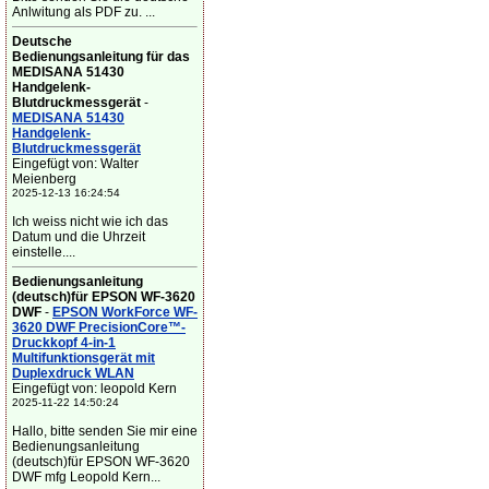
Anlwitung als PDF zu. ...
Deutsche
Bedienungsanleitung für das
MEDISANA 51430
Handgelenk-
Blutdruckmessgerät
-
MEDISANA 51430
Handgelenk-
Blutdruckmessgerät
Eingefügt von: Walter
Meienberg
2025-12-13 16:24:54
Ich weiss nicht wie ich das
Datum und die Uhrzeit
einstelle....
Bedienungsanleitung
(deutsch)für EPSON WF-3620
DWF
-
EPSON WorkForce WF-
3620 DWF PrecisionCore™-
Druckkopf 4-in-1
Multifunktionsgerät mit
Duplexdruck WLAN
Eingefügt von: leopold Kern
2025-11-22 14:50:24
Hallo, bitte senden Sie mir eine
Bedienungsanleitung
(deutsch)für EPSON WF-3620
DWF mfg Leopold Kern...