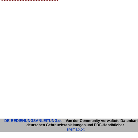
DE-BEDIENUNGSANLEITUNG.de
- Von der Community verwaltete Datenban
deutschen Gebrauchsanleitungen und PDF-Handbücher
sitemap.txt