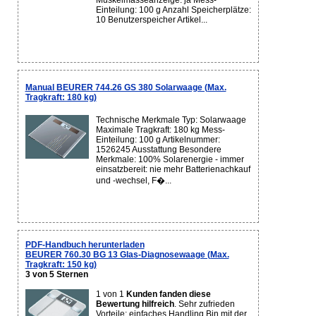
Muskelmasseanzeige: ja Mess-
Einteilung: 100 g Anzahl Speicherplätze:
10 Benutzerspeicher Artikel...
Manual BEURER 744.26 GS 380 Solarwaage (Max.
Tragkraft: 180 kg)
Technische Merkmale Typ: Solarwaage
Maximale Tragkraft: 180 kg Mess-
Einteilung: 100 g Artikelnummer:
1526245 Ausstattung Besondere
Merkmale: 100% Solarenergie - immer
einsatzbereit: nie mehr Batterienachkauf
und -wechsel, F�...
PDF-Handbuch herunterladen
BEURER 760.30 BG 13 Glas-Diagnosewaage (Max.
Tragkraft: 150 kg)
3 von 5 Sternen
1 von 1
Kunden fanden diese
Bewertung hilfreich
. Sehr zufrieden
Vorteile: einfaches Handling Bin mit der