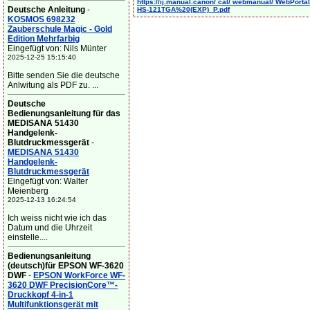
https://ij.manual.canon/ cal/ webmanual/ WebPortal/
Deutsche Anleitung
-
HS-121TGA%20(EXP)_P.pdf
KOSMOS 698232
Zauberschule Magic - Gold
Edition Mehrfarbig
Eingefügt von: Nils Münter
2025-12-25 15:15:40
Bitte senden Sie die deutsche
Anlwitung als PDF zu. ...
Deutsche
Bedienungsanleitung für das
MEDISANA 51430
Handgelenk-
Blutdruckmessgerät
-
MEDISANA 51430
Handgelenk-
Blutdruckmessgerät
Eingefügt von: Walter
Meienberg
2025-12-13 16:24:54
Ich weiss nicht wie ich das
Datum und die Uhrzeit
einstelle....
Bedienungsanleitung
(deutsch)für EPSON WF-3620
DWF
-
EPSON WorkForce WF-
3620 DWF PrecisionCore™-
Druckkopf 4-in-1
Multifunktionsgerät mit