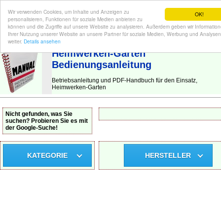
Wir verwenden Cookies, um Inhalte und Anzeigen zu
OK!
personalisieren, Funktionen für soziale Medien anbieten zu
können und die Zugriffe auf unsere Website zu analysieren. Außerdem geben wir Informatio
Ihrer Nutzung unserer Website an unsere Partner für soziale Medien, Werbung und Analysen
BEDIENUNGSANLEITUNG
| Hier finden Sie die deutsche Anleitung!
weiter.
Details ansehen
Heimwerken-Garten
Bedienungsanleitung
Betriebsanleitung und PDF-Handbuch für den Einsatz,
Heimwerken-Garten
Nicht gefunden, was Sie
suchen? Probieren Sie es mit
der Google-Suche!
KATEGORIE
HERSTELLER