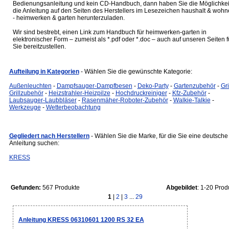
Bedienungsanleitung und kein CD-Handbuch, dann haben Sie die Möglichkei
die Anleitung auf den Seiten des Herstellers im Lesezeichen haushalt & woh
- heimwerken & garten herunterzuladen.
Wir sind bestrebt, einen Link zum Handbuch für heimwerken-garten in
elektronischer Form – zumeist als *.pdf oder *.doc – auch auf unseren Seiten f
Sie bereitzustellen.
Aufteilung in Kategorien
- Wählen Sie die gewünschte Kategorie:
Außenleuchten
-
Dampfsauger-Dampfbesen
-
Deko-Party
-
Gartenzubehör
-
Gri
Grillzubehör
-
Heizstrahler-Heizpilze
-
Hochdruckreiniger
-
Kfz-Zubehör
-
Laubsauger-Laubbläser
-
Rasenmäher-Roboter-Zubehör
-
Walkie-Talkie
-
Werkzeuge
-
Wetterbeobachtung
Gegliedert nach Herstellern
- Wählen Sie die Marke, für die Sie eine deutsche
Anleitung suchen:
KRESS
Gefunden:
567 Produkte
Abgebildet
: 1-20 Prod
1
|
2
|
3
...
29
Anleitung KRESS 06310601 1200 RS 32 EA