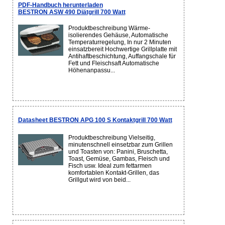
PDF-Handbuch herunterladen
BESTRON ASW 490 Diätgrill 700 Watt
Produktbeschreibung Wärme-
isolierendes Gehäuse, Automatische
Temperaturregelung, In nur 2 Minuten
einsatzbereit Hochwertige Grillplatte mit
Antihaftbeschichtung, Auffangschale für
Fett und Fleischsaft Automatische
Höhenanpassu...
Datasheet BESTRON APG 100 S Kontaktgrill 700 Watt
Produktbeschreibung Vielseitig,
minutenschnell einsetzbar zum Grillen
und Toasten von: Panini, Bruschetta,
Toast, Gemüse, Gambas, Fleisch und
Fisch usw. Ideal zum fettarmen
komfortablen Kontakt-Grillen, das
Grillgut wird von beid...