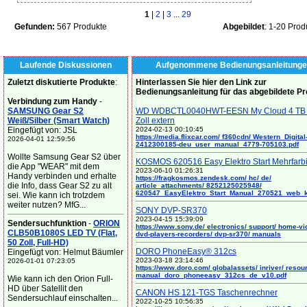
1
|
2
|
3
...
29
Gefunden:
567 Produkte
Abgebildet
: 1-20 Prod
Laufende Diskussionen
Aufgenommene Bedienungsanleitunge
Zuletzt diskutierte Produkte
:
Hinterlassen Sie hier den Link zur
Bedienungsanleitung für das abgebildete P
Verbindung zum Handy
-
SAMSUNG Gear S2
WD WDBCTL0040HWT-EESN My Cloud 4 TB 
Weiß/Silber (Smart Watch)
Zoll extern
Eingefügt von: JSL
2024-02-13 00:10:45
https://media.flixcar.com/ f360cdn/ Western_Digital
2026-04-01 12:59:56
2412300185-deu_user_manual_4779-705103.pdf
Wollte Samsung Gear S2 über
KOSMOS 620516 Easy Elektro Start Mehrfarb
die App "WEAR" mit dem
2023-06-10 01:26:31
Handy verbinden und erhalte
https://fragkosmos.zendesk.com/ hc/ de/
die Info, dass Gear S2 zu alt
article_attachments/ 8252125025948/
620547_EasyElektro_Start_Manual_270521_web_
sei. Wie kann ich trotzdem
weiter nutzen? MfG...
SONY DVP-SR370
2023-04-15 15:39:09
Sendersuchfunktion
-
ORION
https://www.sony.de/ electronics/ support/ home-vi
CLB50B1080S LED TV (Flat,
dvd-players-recorders/ dvp-sr370/ manuals
50 Zoll, Full-HD)
DORO PhoneEasy® 312cs
Eingefügt von: Helmut Bäumler
2023-03-18 23:14:46
2026-01-01 07:23:05
https://www.doro.com/ globalassets/ inriver/ resou
manual_doro_phoneeasy_312cs_de_v10.pdf
Wie kann ich den Orion Full-
HD über Satellit den
CANON HS 121-TGS Taschenrechner
Sendersuchlauf einschalten...
2022-10-25 10:56:35