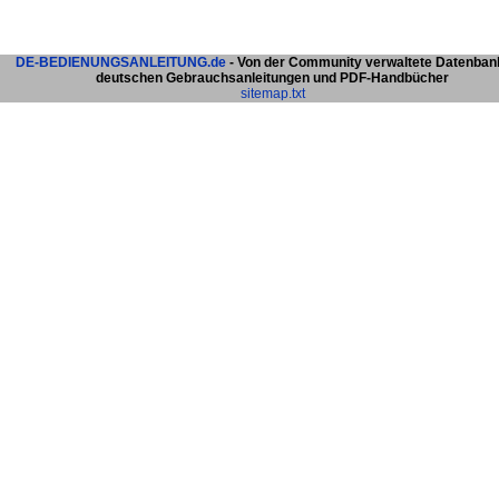
DE-BEDIENUNGSANLEITUNG.de
- Von der Community verwaltete Datenban
deutschen Gebrauchsanleitungen und PDF-Handbücher
sitemap.txt