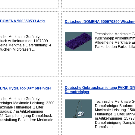
 DOMENA 500350533 4-tlg.
Datasheet DOMENA 500970890 Wischm
Technische Merkmale Ge
sche Merkmale Gerätetyp:
Wischmopp Artikelnumm
etuch Artikelnummer: 1107399
Allgemeine Merkmale Ei
eine Merkmale Lieferumfang: 4
Parkettböden Farbe: Lila 
tücher (Microfaser) ...
Deutsche Gebrauchsanleitung FAKIR DR
NA Hygia Top Dampfreiniger
Dampfreiniger
sche Merkmale Gerätetyp:
Technische Merkmale Ge
einiger Maximale Leistung: 2200
Dampfreiniger Bauform:
aximale Füllmenge: 1 Liter
Maximale Leistung: 150
sradius: 7 m Artikelnummer:
Füllmenge: 2 Liter/Jahr 
5 Dampfreinigung Dampfdruck:
m Artikelnummer: 1579
Ausstattung Besondere Merkmale:
Dampfreinigung Dampfdr
Dampfsteu...