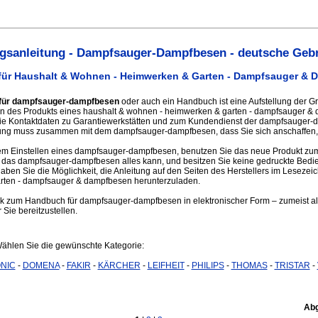
gsanleitung - Dampfsauger-Dampfbesen - deutsche Geb
für Haushalt & Wohnen - Heimwerken & Garten - Dampfsauger &
 für dampfsauger-dampfbesen
oder auch ein Handbuch ist eine Aufstellung der G
nen des Produkts eines haushalt & wohnen - heimwerken & garten - dampfsauger &
h die Kontaktdaten zu Garantiewerkstätten und zum Kundendienst der dampfsauger-
ng muss zusammen mit dem dampfsauger-dampfbesen, dass Sie sich anschaffen, g
m Einstellen eines dampfsauger-dampfbesen, benutzen Sie das neue Produkt zum
s das dampfsauger-dampfbesen alles kann, und besitzen Sie keine gedruckte Bed
en Sie die Möglichkeit, die Anleitung auf den Seiten des Herstellers im Lesezei
rten - dampfsauger & dampfbesen herunterzuladen.
ink zum Handbuch für dampfsauger-dampfbesen in elektronischer Form – zumeist als
 Sie bereitzustellen.
Wählen Sie die gewünschte Kategorie:
NIC
-
DOMENA
-
FAKIR
-
KÄRCHER
-
LEIFHEIT
-
PHILIPS
-
THOMAS
-
TRISTAR
-
Abg