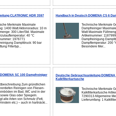
leitung CLATRONIC HDR 3597
Handbuch in Deutsch DOMENA CS 6 Dam
sche Merkmale Maximale
Technische Merkmale Ge
ng: 1400 Watt Aktionsradius: 10 m
Dampfreiniger Maximale
menge: 300 Liter/Std. Maximale
Watt Maximale Füllmenge
zulauftemperatur: 40 °C
Artikelnummer: 1187999
lnummer: 1976771
Dampfreinigung Dampfdr
einigung Dampfdruck: 90 bar
Dampftemperatur: 200 °
tung Filtertyp...
Besondere Mer...
 DOMENA SC 100 Dampfreiniger
Deutsche Gebrauchsanleitung DOMENA
Kalkfilterkartusche
tbeschreibung Zum gründlichen
rentiefen Reinigen von Fliesen-
Technische Merkmale Ge
einböden im Bad, WC und in der
Kalkfilterkartusche Arti
sowie Glas oder Spiegeln.
7290313 Allgemeine Me
gt alle Arten von Schmutz (Fett,
Lieferumfang: 1 Kalkfilter
rinstein etc.) – auch in hartnäcki...