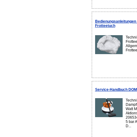
Bedienungsanleitungen
Frotteetuch
Techni
Frotte
Allgem
Frottee
Service-Handbuch DOME
Techni
Dampfr
Watt M
Aktion
206534
5 bar 
D...