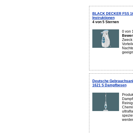
BLACK DECKER FSS 160
Instruktionen
4 von 5 Sternen
0 von 
Bewert
Zweck 
Vorteil
Nachte
geeign
Deutsche Gebrauchsa
1621 S Dampfbesen
Produ
Dampfr
Reinig
Chemik
ultraf
spezie
werden