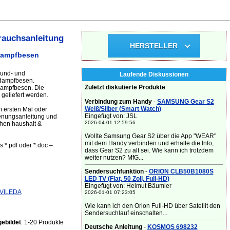
rauchsanleitung
HERSTELLER
 Dampfbesen
rund- und
Laufende Diskussionen
 dampfbesen.
Zuletzt diskutierte Produkte
:
dampfbesen. Die
eliefert werden.
Verbindung zum Handy
-
SAMSUNG Gear S2
Weiß/Silber (Smart Watch)
 ersten Mal oder
Eingefügt von: JSL
ienungsanleitung und
2026-04-01 12:59:56
chen haushalt &
Wollte Samsung Gear S2 über die App "WEAR"
mit dem Handy verbinden und erhalte die Info,
 *.pdf oder *.doc –
dass Gear S2 zu alt sei. Wie kann ich trotzdem
weiter nutzen? MfG...
Sendersuchfunktion
-
ORION CLB50B1080S
LED TV (Flat, 50 Zoll, Full-HD)
Eingefügt von: Helmut Bäumler
VILEDA
2026-01-01 07:23:05
Wie kann ich den Orion Full-HD über Satellit den
Sendersuchlauf einschalten...
ebildet
: 1-20 Produkte
Deutsche Anleitung
-
KOSMOS 698232