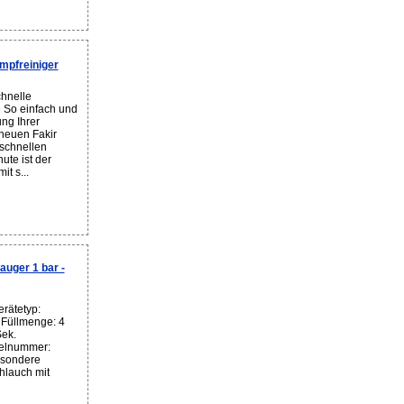
mpfreiniger
hnelle
 So einfach und
ng Ihrer
neuen Fakir
schnellen
ute ist der
t s...
uger 1 bar -
rätetyp:
Füllmenge: 4
Sek.
kelnummer:
esondere
lauch mit