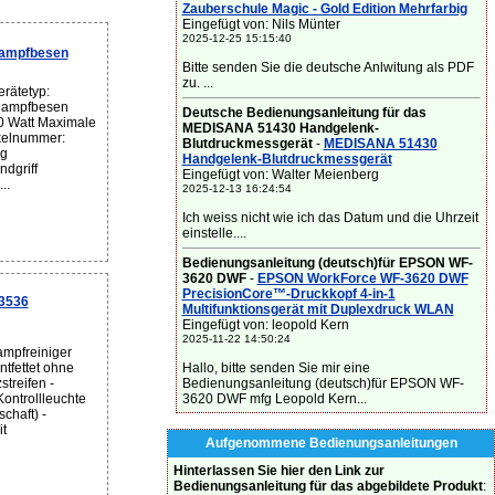
Zauberschule Magic - Gold Edition Mehrfarbig
Eingefügt von: Nils Münter
2025-12-25 15:15:40
ampfbesen
Bitte senden Sie die deutsche Anlwitung als PDF
zu. ...
rätetyp:
Dampfbesen
Deutsche Bedienungsanleitung für das
0 Watt Maximale
MEDISANA 51430 Handgelenk-
ikelnummer:
Blutdruckmessgerät
-
MEDISANA 51430
ng
Handgelenk-Blutdruckmessgerät
dgriff
Eingefügt von: Walter Meienberg
..
2025-12-13 16:24:54
Ich weiss nicht wie ich das Datum und die Uhrzeit
einstelle....
Bedienungsanleitung (deutsch)für EPSON WF-
3620 DWF
-
EPSON WorkForce WF-3620 DWF
PrecisionCore™-Druckkopf 4-in-1
3536
Multifunktionsgerät mit Duplexdruck WLAN
Eingefügt von: leopold Kern
2025-11-22 14:50:24
mpfreiniger
Hallo, bitte senden Sie mir eine
entfettet ohne
Bedienungsanleitung (deutsch)für EPSON WF-
treifen -
3620 DWF mfg Leopold Kern...
ontrollleuchte
chaft) -
t
Aufgenommene Bedienungsanleitungen
Hinterlassen Sie hier den Link zur
Bedienungsanleitung für das abgebildete Produkt
: