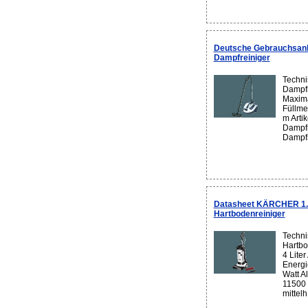
Deutsche Gebrauchsanl
Dampfreiniger
Techni
Dampfr
Maxima
Füllmen
m Arti
Dampfr
Dampfs
Datasheet KÄRCHER 1.7
Hartbodenreiniger
Techni
Hartbo
4 Lite
Energi
Watt A
11500 
mittelh.