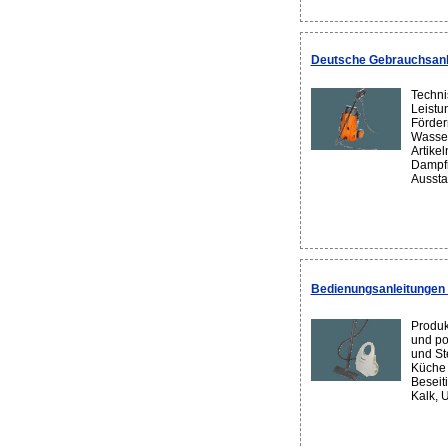
Deutsche Gebrauchsan
Techni
Leistu
Förder
Wasser
Artike
Dampfr
Ausstat
Bedienungsanleitungen
Produk
und po
und St
Küche 
Beseiti
Kalk, U