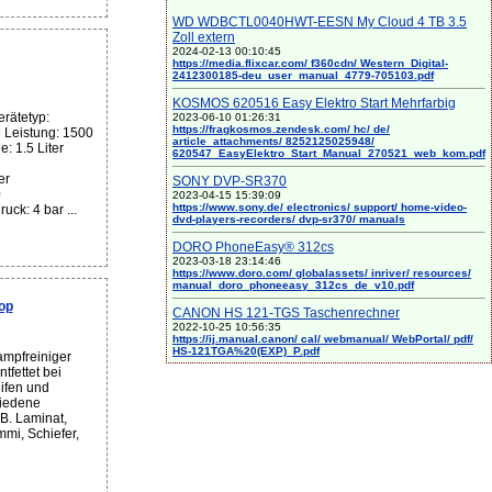
WD WDBCTL0040HWT-EESN My Cloud 4 TB 3.5
Zoll extern
2024-02-13 00:10:45
https://media.flixcar.com/ f360cdn/ Western_Digital-
2412300185-deu_user_manual_4779-705103.pdf
KOSMOS 620516 Easy Elektro Start Mehrfarbig
rätetyp:
2023-06-10 01:26:31
https://fragkosmos.zendesk.com/ hc/ de/
 Leistung: 1500
article_attachments/ 8252125025948/
: 1.5 Liter
620547_EasyElektro_Start_Manual_270521_web_kom.pdf
er
SONY DVP-SR370
0
2023-04-15 15:39:09
https://www.sony.de/ electronics/ support/ home-video-
ck: 4 bar ...
dvd-players-recorders/ dvp-sr370/ manuals
DORO PhoneEasy® 312cs
2023-03-18 23:14:46
https://www.doro.com/ globalassets/ inriver/ resources/
manual_doro_phoneeasy_312cs_de_v10.pdf
op
CANON HS 121-TGS Taschenrechner
2022-10-25 10:56:35
https://ij.manual.canon/ cal/ webmanual/ WebPortal/ pdf/
HS-121TGA%20(EXP)_P.pdf
mpfreiniger
ntfettet bei
ifen und
hiedene
B. Laminat,
mi, Schiefer,