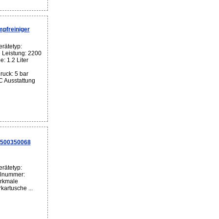
pfreiniger
rätetyp:
 Leistung: 2200
: 1.2 Liter
uck: 5 bar
C Ausstattung
 500350068
rätetyp:
kelnummer:
rkmale
kartusche ...