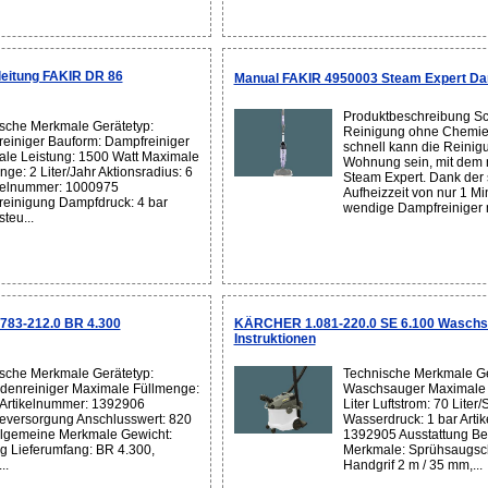
eitung FAKIR DR 86
Manual FAKIR 4950003 Steam Expert Da
Produktbeschreibung Sc
sche Merkmale Gerätetyp:
Reinigung ohne Chemie
einiger Bauform: Dampfreiniger
schnell kann die Reinigu
le Leistung: 1500 Watt Maximale
Wohnung sein, mit dem 
ge: 2 Liter/Jahr Aktionsradius: 6
Steam Expert. Dank der 
kelnummer: 1000975
Aufheizzeit von nur 1 Min
einigung Dampfdruck: 4 bar
wendige Dampfreiniger mi
teu...
83-212.0 BR 4.300
KÄRCHER 1.081-220.0 SE 6.100 Waschsa
Instruktionen
sche Merkmale Gerätetyp:
Technische Merkmale Ge
denreiniger Maximale Füllmenge:
Waschsauger Maximale 
r Artikelnummer: 1392906
Liter Luftstrom: 70 Liter/
eversorgung Anschlusswert: 820
Wasserdruck: 1 bar Arti
llgemeine Merkmale Gewicht:
1392905 Ausstattung B
g Lieferumfang: BR 4.300,
Merkmale: Sprühsaugsch
..
Handgrif 2 m / 35 mm,...