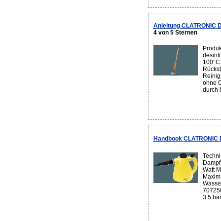
Anleitung CLATRONIC 
4 von 5 Sternen
Produk
desinfi
100°C 
Rückst
Reinig
ohne C
durch 
Handbook CLATRONIC D
Techni
Dampfr
Watt M
Maxim
Wasser
707258
3.5 bar 