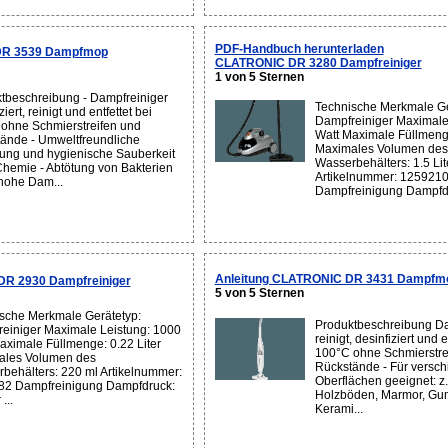
PDF-Handbuch herunterladen
DR 3539 Dampfmop
CLATRONIC DR 3280 Dampfreiniger
1 von 5 Sternen
tbeschreibung - Dampfreiniger
Technische Merkmale Ge
ziert, reinigt und entfettet bei
Dampfreiniger Maximale
ohne Schmierstreifen und
Watt Maximale Füllmenge
ände - Umweltfreundliche
Maximales Volumen des
ung und hygienische Sauberkeit
Wasserbehälters: 1.5 Lit
hemie - Abtötung von Bakterien
Artikelnummer: 125921
hohe Dam...
Dampfreinigung Dampfdru
Anleitung CLATRONIC DR 3431 Dampfm
R 2930 Dampfreiniger
5 von 5 Sternen
sche Merkmale Gerätetyp:
Produktbeschreibung Da
einiger Maximale Leistung: 1000
reinigt, desinfiziert und e
aximale Füllmenge: 0.22 Liter
100°C ohne Schmierstre
ales Volumen des
Rückstände - Für versc
behälters: 220 ml Artikelnummer:
Oberflächen geeignet: z.
2 Dampfreinigung Dampfdruck:
Holzböden, Marmor, Gum
...
Kerami...