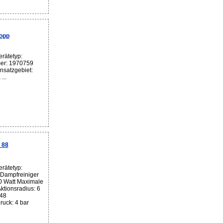
opp
rätetyp:
er: 1970759
nsatzgebiet:
...
 88
rätetyp:
 Dampfreiniger
0 Watt Maximale
Aktionsradius: 6
848
uck: 4 bar