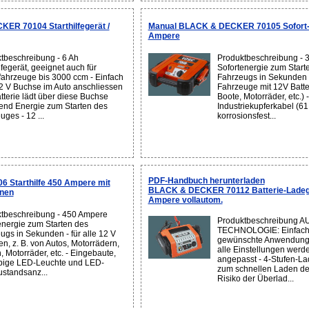
ER 70104 Starthilfegerät /
Manual BLACK & DECKER 70105 Sofort-S
Ampere
tbeschreibung - 6 Ah
Produktbeschreibung - 
lfegerät, geeignet auch für
Sofortenergie zum Start
fahrzeuge bis 3000 ccm - Einfach
Fahrzeugs in Sekunden (
2 V Buchse im Auto anschliessen
Fahrzeuge mit 12V Batter
tterie lädt über diese Buchse
Boote, Motorräder, etc.)
nd Energie zum Starten des
Industriekupferkabel (61
ges - 12 ...
korrosionsfest...
PDF-Handbuch herunterladen
Starthilfe 450 Ampere mit
BLACK & DECKER 70112 Batterie-Ladeg
onen
Ampere vollautom.
tbeschreibung - 450 Ampere
Produktbeschreibung 
energie zum Starten des
TECHNOLOGIE: Einfach
ugs in Sekunden - für alle 12 V
gewünschte Anwendung
en, z. B. von Autos, Motorrädern,
alle Einstellungen werd
, Motorräder, etc. - Eingebaute,
angepasst - 4-Stufen-L
bige LED-Leuchte und LED-
zum schnellen Laden der
standsanz...
Risiko der Überlad...