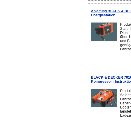
Anleitung BLACK & DECK
Energiestation
Produk
Starthi
Diesel
über 1
und Ba
genüge
Fahrzeu
BLACK & DECKER 70106 
Kompressor - Instrukti
Produk
Sofort
Fahrze
Batteri
Booten
langle
Ladezu