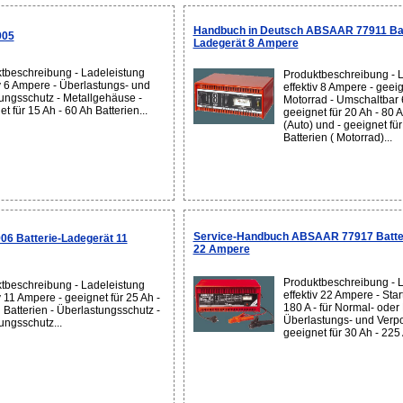
Handbuch in Deutsch ABSAAR 77911 Bat
905
Ladegerät 8 Ampere
tbeschreibung - Ladeleistung
Produktbeschreibung - 
iv 6 Ampere - Überlastungs- und
effektiv 8 Ampere - geei
ungsschutz - Metallgehäuse -
Motorrad - Umschaltbar 6
t für 15 Ah - 60 Ah Batterien...
geeignet für 20 Ah - 80 A
(Auto) und - geeignet für
Batterien ( Motorrad)...
Service-Handbuch ABSAAR 77917 Batter
 Batterie-Ladegerät 11
22 Ampere
Produktbeschreibung - 
tbeschreibung - Ladeleistung
effektiv 22 Ampere - Start
v 11 Ampere - geeignet für 25 Ah -
180 A - für Normal- oder 
 Batterien - Überlastungsschutz -
Überlastungs- und Verpo
ungsschutz...
geeignet für 30 Ah - 225 