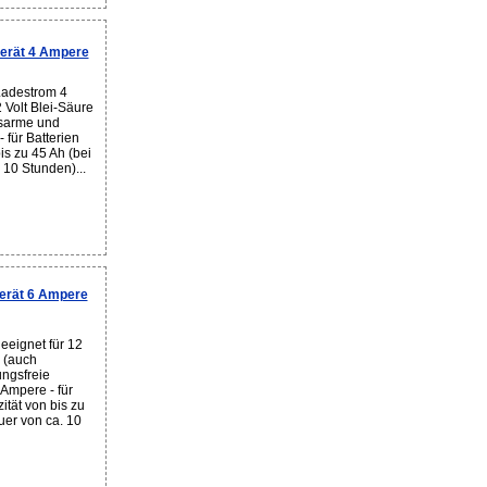
erät 4 Ampere
Ladestrom 4
 Volt Blei-Säure
gsarme und
- für Batterien
is zu 45 Ah (bei
 10 Stunden)...
erät 6 Ampere
eeignet für 12
n (auch
ngsfreie
 Ampere - für
ität von bis zu
uer von ca. 10