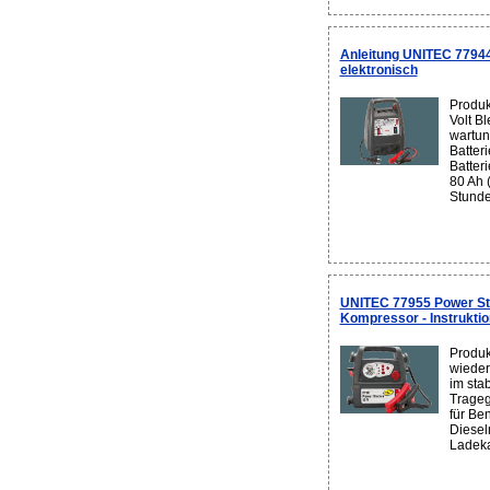
Anleitung UNITEC 77944
elektronisch
Produk
Volt B
wartun
Batter
Batteri
80 Ah 
Stunde
UNITEC 77955 Power Sta
Kompressor - Instrukti
Produk
wieder
im sta
Trageg
für Be
Diesel
Ladeka