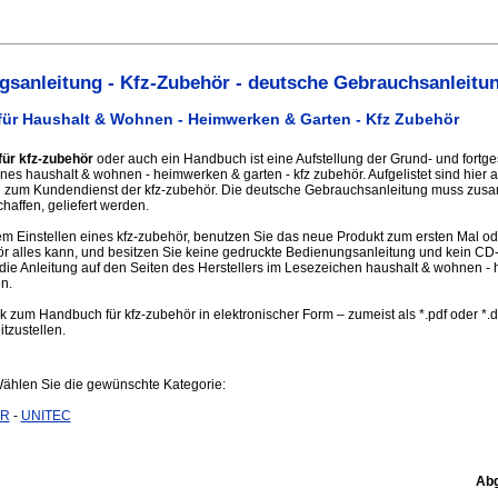
sanleitung - Kfz-Zubehör - deutsche Gebrauchsanleitu
ür Haushalt & Wohnen - Heimwerken & Garten - Kfz Zubehör
für kfz-zubehör
oder auch ein Handbuch ist eine Aufstellung der Grund- und fortge
nes haushalt & wohnen - heimwerken & garten - kfz zubehör. Aufgelistet sind hier 
d zum Kundendienst der kfz-zubehör. Die deutsche Gebrauchsanleitung muss zus
haffen, geliefert werden.
 Einstellen eines kfz-zubehör, benutzen Sie das neue Produkt zum ersten Mal od
ör alles kann, und besitzen Sie keine gedruckte Bedienungsanleitung und kein C
 die Anleitung auf den Seiten des Herstellers im Lesezeichen haushalt & wohnen -
n.
nk zum Handbuch für kfz-zubehör in elektronischer Form – zumeist als *.pdf oder *.
itzustellen.
Wählen Sie die gewünschte Kategorie:
ER
-
UNITEC
Abg