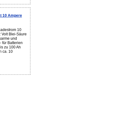
ät 10 Ampere
Ladestrom 10
 Volt Blei-Säure
gsarme und
- für Batterien
bis zu 100 Ah
n ca. 10