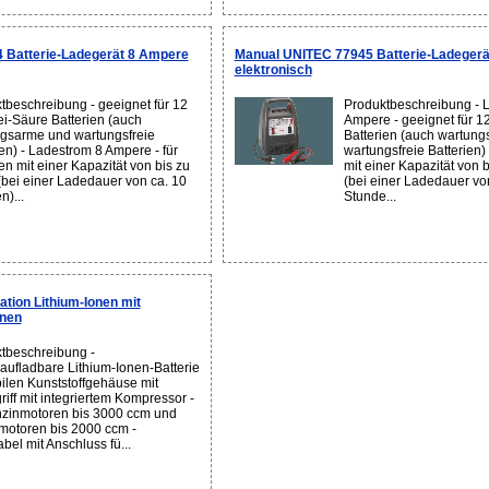
 Batterie-Ladegerät 8 Ampere
Manual UNITEC 77945 Batterie-Ladeger
elektronisch
tbeschreibung - geeignet für 12
Produktbeschreibung - 
lei-Säure Batterien (auch
Ampere - geeignet für 12
gsarme und wartungsfreie
Batterien (auch wartun
ien) - Ladestrom 8 Ampere - für
wartungsfreie Batterien) 
en mit einer Kapazität von bis zu
mit einer Kapazität von 
(bei einer Ladedauer von ca. 10
(bei einer Ladedauer vo
n)...
Stunde...
tion Lithium-Ionen mit
onen
tbeschreibung -
aufladbare Lithium-Ionen-Batterie
bilen Kunststoffgehäuse mit
riff mit integriertem Kompressor -
nzinmotoren bis 3000 ccm und
motoren bis 2000 ccm -
bel mit Anschluss fü...