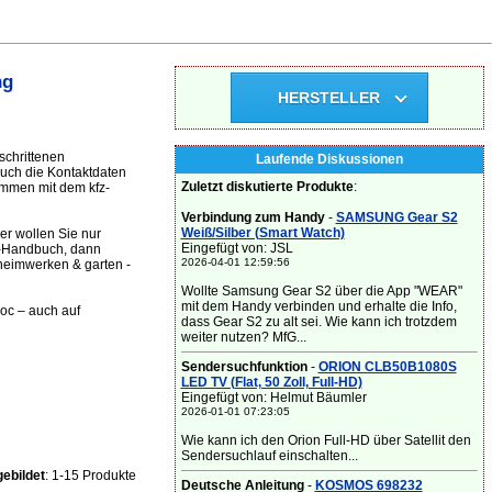
ng
HERSTELLER
schrittenen
Laufende Diskussionen
auch die Kontaktdaten
Zuletzt diskutierte Produkte
:
ammen mit dem kfz-
Verbindung zum Handy
-
SAMSUNG Gear S2
Weiß/Silber (Smart Watch)
er wollen Sie nur
Eingefügt von: JSL
D-Handbuch, dann
2026-04-01 12:59:56
 heimwerken & garten -
Wollte Samsung Gear S2 über die App "WEAR"
mit dem Handy verbinden und erhalte die Info,
doc – auch auf
dass Gear S2 zu alt sei. Wie kann ich trotzdem
weiter nutzen? MfG...
Sendersuchfunktion
-
ORION CLB50B1080S
LED TV (Flat, 50 Zoll, Full-HD)
Eingefügt von: Helmut Bäumler
2026-01-01 07:23:05
Wie kann ich den Orion Full-HD über Satellit den
Sendersuchlauf einschalten...
ebildet
: 1-15 Produkte
Deutsche Anleitung
-
KOSMOS 698232