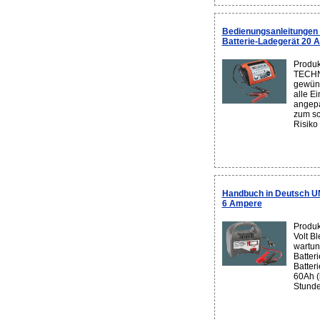
Bedienungsanleitunge
Batterie-Ladegerät 20 
Produ
TECHN
gewün
alle E
angepa
zum sc
Risiko 
Handbuch in Deutsch U
6 Ampere
Produk
Volt B
wartun
Batteri
Batteri
60Ah (
Stunde