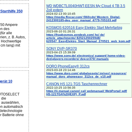
WD WDBCTL0040HWT-EESN My Cloud 4 TB 3.5
Zoll extern
tarthilfe 350
2024-02-13 00:10:45
https://media.flixcar.com/ f360cdn/ Western_Digital-
2412300185-deu_user_manual_4779-705103.pdf
350 Ampere
KOSMOS 620516 Easy Elektro Start Mehrfarbig
en des
2023-06-10 01:26:31
für alle
https://fragkosmos.zendesk.com/ hc/ de/
ien, z. B. Autos,
article_attachments/ 8252125025948/
 - Hochwertige
620547_EasyElektro_Start_Manual_270521_web_kom.pdf
 cm lang) mit
SONY DVP-SR370
2023-04-15 15:39:09
https://www.sony.de/ electronics/ support/ home-video-
dvd-players-recorders/ dvp-sr370/ manuals
DORO PhoneEasy® 312cs
2023-03-18 23:14:46
https://www.doro.com/ globalassets/ inriver/ resources/
manual_doro_phoneeasy_312cs_de_v10.pdf
erät 10
CANON HS 121-TGS Taschenrechner
2022-10-25 10:56:35
https://ij.manual.canon/ cal/ webmanual/ WebPortal/ pdf/
AUTOSELECT
HS-121TGA%20(EXP)_P.pdf
 die
 auswählen,
en automatisch
adetechnologie
 Batterie ohne