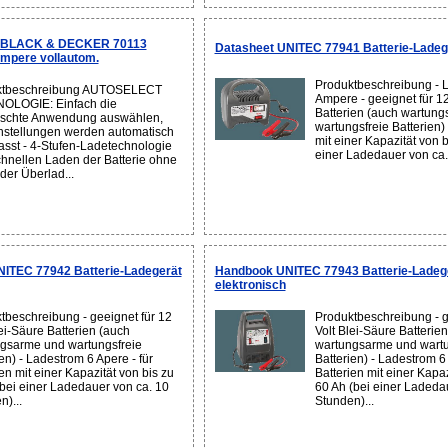
n BLACK & DECKER 70113
Datasheet UNITEC 77941 Batterie-Ladeg
Ampere vollautom.
Produktbeschreibung - 
ktbeschreibung AUTOSELECT
Ampere - geeignet für 12
OLOGIE: Einfach die
Batterien (auch wartun
schte Anwendung auswählen,
wartungsfreie Batterien) 
instellungen werden automatisch
mit einer Kapazität von b
sst - 4-Stufen-Ladetechnologie
einer Ladedauer von ca.
hnellen Laden der Batterie ohne
der Überlad...
NITEC 77942 Batterie-Ladegerät
Handbook UNITEC 77943 Batterie-Ladeg
elektronisch
tbeschreibung - geeignet für 12
Produktbeschreibung - g
lei-Säure Batterien (auch
Volt Blei-Säure Batterie
gsarme und wartungsfreie
wartungsarme und wartu
en) - Ladestrom 6 Apere - für
Batterien) - Ladestrom 6
en mit einer Kapazität von bis zu
Batterien mit einer Kapaz
bei einer Ladedauer von ca. 10
60 Ah (bei einer Ladeda
n)...
Stunden)...