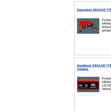
Datasheet ABSAAR 77
Produk
effekt
Verpol
geeigne
Handbook ABSAAR 77906
Ampere
Produk
effekti
120 Ah
Verpol