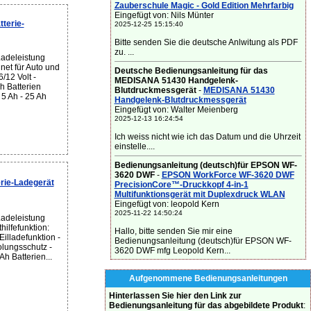
Zauberschule Magic - Gold Edition Mehrfarbig
Eingefügt von: Nils Münter
terie-
2025-12-25 15:15:40
Bitte senden Sie die deutsche Anlwitung als PDF
zu. ...
Ladeleistung
gnet für Auto und
Deutsche Bedienungsanleitung für das
/12 Volt -
MEDISANA 51430 Handgelenk-
h Batterien
Blutdruckmessgerät
-
MEDISANA 51430
 5 Ah - 25 Ah
Handgelenk-Blutdruckmessgerät
Eingefügt von: Walter Meienberg
2025-12-13 16:24:54
Ich weiss nicht wie ich das Datum und die Uhrzeit
einstelle....
Bedienungsanleitung (deutsch)für EPSON WF-
3620 DWF
-
EPSON WorkForce WF-3620 DWF
ie-Ladegerät
PrecisionCore™-Druckkopf 4-in-1
Multifunktionsgerät mit Duplexdruck WLAN
Eingefügt von: leopold Kern
2025-11-22 14:50:24
Ladeleistung
hilfefunktion:
Hallo, bitte senden Sie mir eine
Eilladefunktion -
Bedienungsanleitung (deutsch)für EPSON WF-
lungsschutz -
3620 DWF mfg Leopold Kern...
Ah Batterien...
Aufgenommene Bedienungsanleitungen
Hinterlassen Sie hier den Link zur
Bedienungsanleitung für das abgebildete Produkt
: