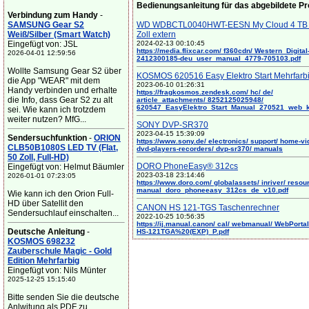
Bedienungsanleitung für das abgebildete P
Verbindung zum Handy
-
SAMSUNG Gear S2
WD WDBCTL0040HWT-EESN My Cloud 4 TB 
Weiß/Silber (Smart Watch)
Zoll extern
Eingefügt von: JSL
2024-02-13 00:10:45
https://media.flixcar.com/ f360cdn/ Western_Digital
2026-04-01 12:59:56
2412300185-deu_user_manual_4779-705103.pdf
Wollte Samsung Gear S2 über
KOSMOS 620516 Easy Elektro Start Mehrfarb
die App "WEAR" mit dem
2023-06-10 01:26:31
Handy verbinden und erhalte
https://fragkosmos.zendesk.com/ hc/ de/
die Info, dass Gear S2 zu alt
article_attachments/ 8252125025948/
620547_EasyElektro_Start_Manual_270521_web_
sei. Wie kann ich trotzdem
weiter nutzen? MfG...
SONY DVP-SR370
2023-04-15 15:39:09
Sendersuchfunktion
-
ORION
https://www.sony.de/ electronics/ support/ home-vi
CLB50B1080S LED TV (Flat,
dvd-players-recorders/ dvp-sr370/ manuals
50 Zoll, Full-HD)
DORO PhoneEasy® 312cs
Eingefügt von: Helmut Bäumler
2023-03-18 23:14:46
2026-01-01 07:23:05
https://www.doro.com/ globalassets/ inriver/ resou
manual_doro_phoneeasy_312cs_de_v10.pdf
Wie kann ich den Orion Full-
HD über Satellit den
CANON HS 121-TGS Taschenrechner
Sendersuchlauf einschalten...
2022-10-25 10:56:35
https://ij.manual.canon/ cal/ webmanual/ WebPortal/
Deutsche Anleitung
-
HS-121TGA%20(EXP)_P.pdf
KOSMOS 698232
Zauberschule Magic - Gold
Edition Mehrfarbig
Eingefügt von: Nils Münter
2025-12-25 15:15:40
Bitte senden Sie die deutsche
Anlwitung als PDF zu. ...