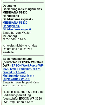
Deutsche
Bedienungsanleitung für das
MEDISANA 51430
Handgelenk-
Blutdruckmessgerät
-
MEDISANA 51430
Handgelenk-
Blutdruckmessgerät
Eingefügt von: Walter
Meienberg
2025-12-13 16:24:54
Ich weiss nicht wie ich das
Datum und die Uhrzeit
einstelle....
Bedienungsanleitung
(deutsch)für EPSON WF-3620
DWF
-
EPSON WorkForce WF-
3620 DWF PrecisionCore™-
Druckkopf 4-in-1
Multifunktionsgerät mit
Duplexdruck WLAN
Eingefügt von: leopold Kern
2025-11-22 14:50:24
Hallo, bitte senden Sie mir eine
Bedienungsanleitung
(deutsch)für EPSON WF-3620
DWF mfg Leopold Kern...