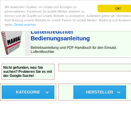
Wir verwenden Cookies, um Inhalte und Anzeigen zu
OK!
personalisieren, Funktionen für soziale Medien anbieten zu
können und die Zugriffe auf unsere Website zu analysieren. Außerdem geben wir Informatio
Ihrer Nutzung unserer Website an unsere Partner für soziale Medien, Werbung und Analysen
BEDIENUNGSANLEITUNG
| Hier finden Sie die deutsche Anleitung!
weiter.
Details ansehen
Luftentfeuchter
Bedienungsanleitung
Betriebsanleitung und PDF-Handbuch für den Einsatz,
Luftentfeuchter
Nicht gefunden, was Sie
suchen? Probieren Sie es mit
der Google-Suche!
KATEGORIE
HERSTELLER