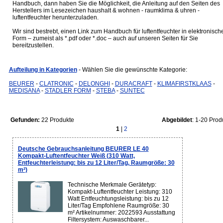
Handbuch, dann haben Sie die Möglichkeit, die Anleitung auf den Seiten des
Herstellers im Lesezeichen haushalt & wohnen - raumklima & uhren -
luftentfeuchter herunterzuladen.
Wir sind bestrebt, einen Link zum Handbuch für luftentfeuchter in elektronisch
Form – zumeist als *.pdf oder *.doc – auch auf unseren Seiten für Sie
bereitzustellen.
Aufteilung in Kategorien
- Wählen Sie die gewünschte Kategorie:
BEURER
-
CLATRONIC
-
DELONGHI
-
DURACRAFT
-
KLIMAFIRSTKLAAS
-
MEDISANA
-
STADLER FORM
-
STEBA
-
SUNTEC
Gefunden:
22 Produkte
Abgebildet
: 1-20 Prod
1
|
2
Deutsche Gebrauchsanleitung BEURER LE 40
Kompakt-Luftentfeuchter Weiß (310 Watt,
Entfeuchterleistung: bis zu 12 Liter/Tag, Raumgröße: 30
m²)
Technische Merkmale Gerätetyp:
Kompakt-Luftentfeuchter Leistung: 310
Watt Entfeuchtungsleistung: bis zu 12
Liter/Tag Empfohlene Raumgröße: 30
m² Artikelnummer: 2022593 Ausstattung
Filtersystem: Auswaschbarer...