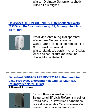
Wasser-Drainage-System entzieht der
Luft die Feuchtigkeit u...
Datasheet DELONGHI DNC 65 Luftentfeuchter Weiß
(520 Watt, Entfeuchterleistung: 16, Raumgröße: bis zu
75 m³ m³)
Produktbeschreibung Transparenter
Wassertank Der transparente
Wassertank erleichtert die Kontrolle der
Gerätefunktion sowie des
Wasserstandes. Übersichtliches Display
Über das benutzerfreundliche und
übersichtliche Bedienf...
Datasheet DURACRAFT DD-TEC 16 Luftentfeuchter
Grau (410 Watt, Entfeuchterleistung: 16 Liter/Tag,
Raumgröße: bis zu 30 m²)
3,5 von 5 Sternen
1 von 2
Kunden fanden diese
Bewertung hilfreich
. Referenz in seiner
Preisklasse Es ist wirklich phänomenal
wieviel Wasser das Gerät in kurzer Zeit
aus der Luft holt. In einem 20qm