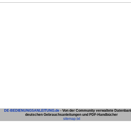
DE-BEDIENUNGSANLEITUNG.de
- Von der Community verwaltete Datenban
deutschen Gebrauchsanleitungen und PDF-Handbücher
sitemap.txt