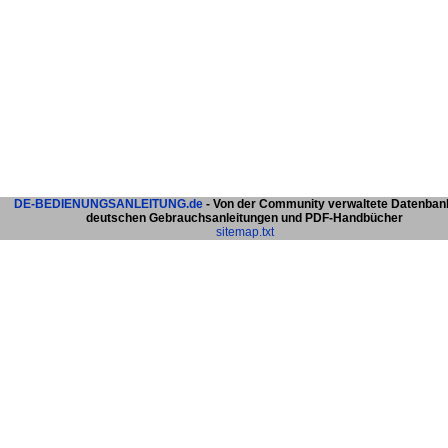
DE-BEDIENUNGSANLEITUNG.de
- Von der Community verwaltete Datenban
deutschen Gebrauchsanleitungen und PDF-Handbücher
sitemap.txt