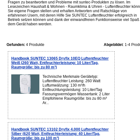
Fragen zu beantworten und Probleme mit suntec-Produkten zu lösen. Im
Lesezeichen Haushalt & Wohnen - Raumklima & Uhren - Luftentfeuchter kön
Sie eigene Fragen stellen und erhalten Antworten und Ratschläge von
erfahrenen Usern, mit deren Hilfe Sie SUNTEC Luftentfeuchter erfolgreich in
Betrieb setzen können und dank der einwandfreien Funktionsweise viel Spaß 
dem Gerät haben werden.
Gefunden:
4 Produkte
Abgebildet
: 1-4 Prod
Handbook SUNTEC 13065 Dryfix 10EQ Luftentfeuchter
Weiß (260 Watt, Entfeuchterleistung: 10 Liter/Tag,
Raumgröße: bis zu 80 m³)
Technische Merkmale Gerätetyp:
Luftentfeuchter Leistung: 260 Watt
Luftumwälzung: 130 m³/h
Entfeuchtungsleistung: 10 Liter/Tag
Fassungsvermögen Wassertank: 2 Liter
Empfohlene Raumgröße: bis zu 80 m³
Ar...
Handbook SUNTEC 13102 Dryfix 4.000 Luftentfeuchter
Silber (620 Watt, Entfeuchterleistung: 40 Liter/Tag,
Raumgröße: bis zu 100 m³)