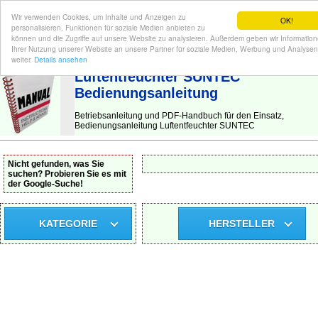
Wir verwenden Cookies, um Inhalte und Anzeigen zu
OK!
personalisieren, Funktionen für soziale Medien anbieten zu
können und die Zugriffe auf unsere Website zu analysieren. Außerdem geben wir Informatio
Ihrer Nutzung unserer Website an unsere Partner für soziale Medien, Werbung und Analysen
BEDIENUNGSANLEITUNG
| Hier finden Sie die deutsche Anleitung!
weiter.
Details ansehen
Luftentfeuchter SUNTEC
Bedienungsanleitung
Betriebsanleitung und PDF-Handbuch für den Einsatz,
Bedienungsanleitung Luftentfeuchter SUNTEC
Nicht gefunden, was Sie
suchen? Probieren Sie es mit
der Google-Suche!
KATEGORIE
HERSTELLER