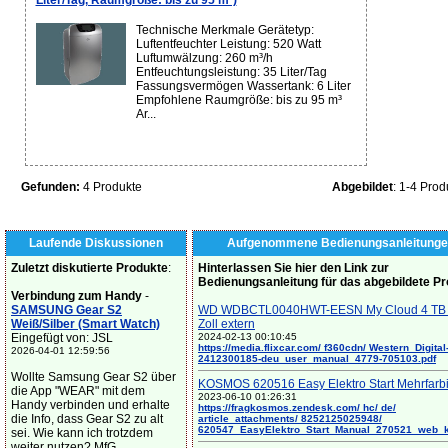
Liter/Tag, Raumgröße: bis zu 95 m³)
Technische Merkmale Gerätetyp:
Luftentfeuchter Leistung: 520 Watt
Luftumwälzung: 260 m³/h
Entfeuchtungsleistung: 35 Liter/Tag
Fassungsvermögen Wassertank: 6 Liter
Empfohlene Raumgröße: bis zu 95 m³
Ar...
Gefunden:
4 Produkte
Abgebildet
: 1-4 Prod
Laufende Diskussionen
Aufgenommene Bedienungsanleitunge
Zuletzt diskutierte Produkte
:
Hinterlassen Sie hier den Link zur
Bedienungsanleitung für das abgebildete P
Verbindung zum Handy
-
SAMSUNG Gear S2
WD WDBCTL0040HWT-EESN My Cloud 4 TB 
Weiß/Silber (Smart Watch)
Zoll extern
Eingefügt von: JSL
2024-02-13 00:10:45
https://media.flixcar.com/ f360cdn/ Western_Digital
2026-04-01 12:59:56
2412300185-deu_user_manual_4779-705103.pdf
Wollte Samsung Gear S2 über
KOSMOS 620516 Easy Elektro Start Mehrfarb
die App "WEAR" mit dem
2023-06-10 01:26:31
Handy verbinden und erhalte
https://fragkosmos.zendesk.com/ hc/ de/
die Info, dass Gear S2 zu alt
article_attachments/ 8252125025948/
620547_EasyElektro_Start_Manual_270521_web_
sei. Wie kann ich trotzdem
weiter nutzen? MfG...