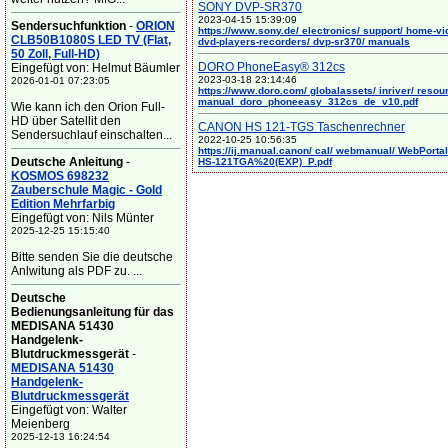
SONY DVP-SR370
2023-04-15 15:39:09
Sendersuchfunktion
-
ORION
https://www.sony.de/ electronics/ support/ home-vi
CLB50B1080S LED TV (Flat,
dvd-players-recorders/ dvp-sr370/ manuals
50 Zoll, Full-HD)
DORO PhoneEasy® 312cs
Eingefügt von: Helmut Bäumler
2023-03-18 23:14:46
2026-01-01 07:23:05
https://www.doro.com/ globalassets/ inriver/ resou
manual_doro_phoneeasy_312cs_de_v10.pdf
Wie kann ich den Orion Full-
HD über Satellit den
CANON HS 121-TGS Taschenrechner
Sendersuchlauf einschalten...
2022-10-25 10:56:35
https://ij.manual.canon/ cal/ webmanual/ WebPortal/
Deutsche Anleitung
-
HS-121TGA%20(EXP)_P.pdf
KOSMOS 698232
Zauberschule Magic - Gold
Edition Mehrfarbig
Eingefügt von: Nils Münter
2025-12-25 15:15:40
Bitte senden Sie die deutsche
Anlwitung als PDF zu. ...
Deutsche
Bedienungsanleitung für das
MEDISANA 51430
Handgelenk-
Blutdruckmessgerät
-
MEDISANA 51430
Handgelenk-
Blutdruckmessgerät
Eingefügt von: Walter
Meienberg
2025-12-13 16:24:54