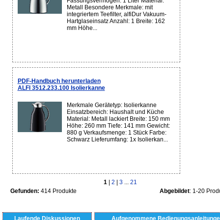
Fassungsvermögen: 1 Liter Material:
Metall Besondere Merkmale: mit
integriertem Teefilter, alfiDur Vakuum-
Hartglaseinsatz Anzahl: 1 Breite: 162
mm Höhe...
PDF-Handbuch herunterladen
ALFI 3512.233.100 Isolierkanne
Merkmale Gerätetyp: Isolierkanne
Einsatzbereich: Haushalt und Küche
Material: Metall lackiert Breite: 150 mm
Höhe: 260 mm Tiefe: 141 mm Gewicht:
880 g Verkaufsmenge: 1 Stück Farbe:
Schwarz Lieferumfang: 1x Isolierkan...
1
|
2
|
3
...
21
Gefunden:
414 Produkte
Abgebildet
: 1-20 Prod
Laufende Diskussionen
Aufgenommene Bedienungsanleitunge