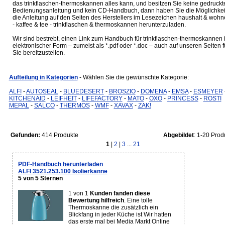
das trinkflaschen-thermoskannen alles kann, und besitzen Sie keine gedruckt
Bedienungsanleitung und kein CD-Handbuch, dann haben Sie die Möglichkei
die Anleitung auf den Seiten des Herstellers im Lesezeichen haushalt & woh
- kaffee & tee - trinkflaschen & thermoskannen herunterzuladen.
Wir sind bestrebt, einen Link zum Handbuch für trinkflaschen-thermoskannen 
elektronischer Form – zumeist als *.pdf oder *.doc – auch auf unseren Seiten f
Sie bereitzustellen.
Aufteilung in Kategorien
- Wählen Sie die gewünschte Kategorie:
ALFI
-
AUTOSEAL
-
BLUEDESERT
-
BROSZIO
-
DOMENA
-
EMSA
-
ESMEYER
KITCHENAID
-
LEIFHEIT
-
LIFEFACTORY
-
MATO
-
OXO
-
PRINCESS
-
ROSTI
MEPAL
-
SALCO
-
THERMOS
-
WMF
-
XAVAX
-
ZAK!
Gefunden:
414 Produkte
Abgebildet
: 1-20 Prod
1
|
2
|
3
...
21
PDF-Handbuch herunterladen
ALFI 3521.253.100 Isolierkanne
5 von 5 Sternen
1 von 1
Kunden fanden diese
Bewertung hilfreich
. Eine tolle
Thermoskanne die zusätzlich ein
Blickfang in jeder Küche ist Wir hatten
das erste mal bei Media Markt Online