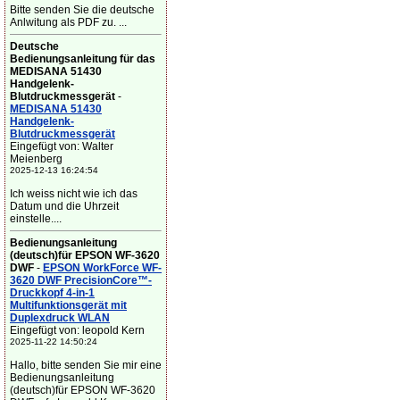
Bitte senden Sie die deutsche
Anlwitung als PDF zu. ...
Deutsche
Bedienungsanleitung für das
MEDISANA 51430
Handgelenk-
Blutdruckmessgerät
-
MEDISANA 51430
Handgelenk-
Blutdruckmessgerät
Eingefügt von: Walter
Meienberg
2025-12-13 16:24:54
Ich weiss nicht wie ich das
Datum und die Uhrzeit
einstelle....
Bedienungsanleitung
(deutsch)für EPSON WF-3620
DWF
-
EPSON WorkForce WF-
3620 DWF PrecisionCore™-
Druckkopf 4-in-1
Multifunktionsgerät mit
Duplexdruck WLAN
Eingefügt von: leopold Kern
2025-11-22 14:50:24
Hallo, bitte senden Sie mir eine
Bedienungsanleitung
(deutsch)für EPSON WF-3620