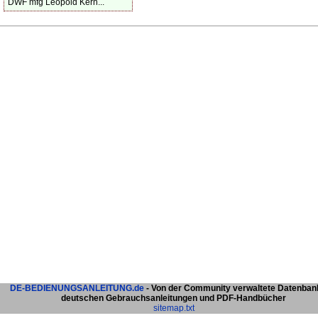
DWF mfg Leopold Kern...
DE-BEDIENUNGSANLEITUNG.de
- Von der Community verwaltete Datenban
deutschen Gebrauchsanleitungen und PDF-Handbücher
sitemap.txt