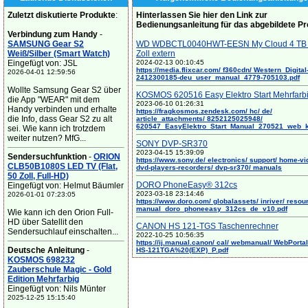
Zuletzt diskutierte Produkte
:
Hinterlassen Sie hier den Link zur
Bedienungsanleitung für das abgebildete P
Verbindung zum Handy
-
SAMSUNG Gear S2
WD WDBCTL0040HWT-EESN My Cloud 4 TB 
Weiß/Silber (Smart Watch)
Zoll extern
Eingefügt von: JSL
2024-02-13 00:10:45
https://media.flixcar.com/ f360cdn/ Western_Digital
2026-04-01 12:59:56
2412300185-deu_user_manual_4779-705103.pdf
Wollte Samsung Gear S2 über
KOSMOS 620516 Easy Elektro Start Mehrfarb
die App "WEAR" mit dem
2023-06-10 01:26:31
Handy verbinden und erhalte
https://fragkosmos.zendesk.com/ hc/ de/
die Info, dass Gear S2 zu alt
article_attachments/ 8252125025948/
620547_EasyElektro_Start_Manual_270521_web_
sei. Wie kann ich trotzdem
weiter nutzen? MfG...
SONY DVP-SR370
2023-04-15 15:39:09
Sendersuchfunktion
-
ORION
https://www.sony.de/ electronics/ support/ home-vi
CLB50B1080S LED TV (Flat,
dvd-players-recorders/ dvp-sr370/ manuals
50 Zoll, Full-HD)
DORO PhoneEasy® 312cs
Eingefügt von: Helmut Bäumler
2023-03-18 23:14:46
2026-01-01 07:23:05
https://www.doro.com/ globalassets/ inriver/ resou
manual_doro_phoneeasy_312cs_de_v10.pdf
Wie kann ich den Orion Full-
HD über Satellit den
CANON HS 121-TGS Taschenrechner
Sendersuchlauf einschalten...
2022-10-25 10:56:35
https://ij.manual.canon/ cal/ webmanual/ WebPortal/
Deutsche Anleitung
-
HS-121TGA%20(EXP)_P.pdf
KOSMOS 698232
Zauberschule Magic - Gold
Edition Mehrfarbig
Eingefügt von: Nils Münter
2025-12-25 15:15:40