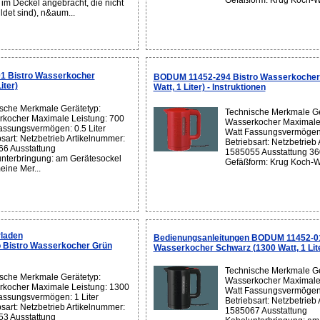
Gefäßform: Krug Koch-W.
im Deckel angebracht, die nicht
ldet sind), n&aum...
1 Bistro Wasserkocher
BODUM 11452-294 Bistro Wasserkocher 
iter)
Watt, 1 Liter) - Instruktionen
sche Merkmale Gerätetyp:
Technische Merkmale Ge
kocher Maximale Leistung: 700
Wasserkocher Maximale 
assungsvermögen: 0.5 Liter
Watt Fassungsvermögen:
bsart: Netzbetrieb Artikelnummer:
Betriebsart: Netzbetrieb
6 Ausstattung
1585055 Ausstattung 360
nterbringung: am Gerätesockel
Gefäßform: Krug Koch-Wi
eine Mer...
laden
Bedienungsanleitungen BODUM 11452-01
Bistro Wasserkocher Grün
Wasserkocher Schwarz (1300 Watt, 1 Lit
Technische Merkmale Ge
sche Merkmale Gerätetyp:
Wasserkocher Maximale 
kocher Maximale Leistung: 1300
Watt Fassungsvermögen:
assungsvermögen: 1 Liter
Betriebsart: Netzbetrieb
bsart: Netzbetrieb Artikelnummer:
1585067 Ausstattung
3 Ausstattung