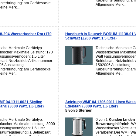
Kabelunterbringung: am
nterbringung: am Gerätesockel
Allgemeine Merk...
eine Merk...
-294 Wasserkocher Rot (170
Handbuch in Deutsch BODUM 11138-01 
Schwarz (2200 Watt, 1.5 Liter)
sche Merkmale Gerätetyp:
Technische Merkmale Ge
kocher Maximale Leistung: 170
Wasserkocher Maximale 
assungsvermögen: 1.5 Liter
Watt Fassungsvermögen: 
bsart: Netzbetrieb Artikelnummer:
Betriebsart: Netzbetrieb
6 Ausstattung
1502005 Ausstattung
nterbringung: am Gerätesockel
Kabelunterbringung: am
eine Mer...
Allgemeine Me...
MF 04.1311.0021 Skyline
Anleitung WMF 04.1306.0011 Lineo Was
® (3000 Watt, 1.6 Liter)
Edelstahl (3000 Watt, 1.6 Liter)
5 von 5 Sternen
sche Merkmale Gerätetyp:
0 von 1
Kunden fanden 
kocher Maximale Leistung: 3000
Bewertung hilfreich
. W
assungsvermögen: 1.6 Liter
Wasserkocher Vorteile: s
aturregulierung: ja Betriebsart:
verarbeitet Der WMF Wa