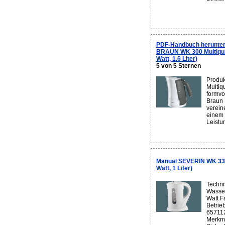
PDF-Handbuch herunter
BRAUN WK 300 Multiqui
Watt, 1.6 Liter)
5 von 5 Sternen
Produk
Multiq
formvo
Braun 
verein
einem 
Leistu
Manual SEVERIN WK 33
Watt, 1 Liter)
Techni
Wasser
Watt F
Betrie
657112
Merkma