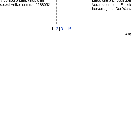
trieb Bedienung: Knöpfe im
Lineo entspricht voll de
sockel Artikelnummer: 1588052
Verarbeitung und Funktio
hervorragend. Der Wasse
1
|
2
|
3
...
15
Abg