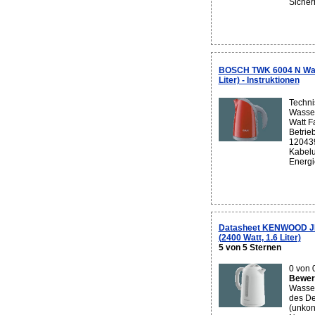
Sicherh
BOSCH TWK 6004 N Wass
Liter) - Instruktionen
Techni
Wasser
Watt F
Betrie
120439
Kabelu
Energie
Datasheet KENWOOD JK
(2400 Watt, 1.6 Liter)
5 von 5 Sternen
0 von 
Bewert
Wasse
des De
(unkon