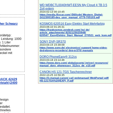
WD WDBCTL0040HWT-EESN My Cloud 4 TB 3.5
Zoll extern
2024-02-13 00:10:45
https://media.flixcar.com/ f360cdn/ Western_Digital-
2412300185-deu_user_manual_4779-705103.pdf
KOSMOS 620516 Easy Elektro Start Mehrfarbig
her Schwarz
2023-06-10 01:26:31
https://fragkosmos.zendesk.com/ hc/ de/
article_attachments/ 8252125025948/
rätetyp:
620547_EasyElektro_Start_Manual_270521_web_kom.pdf
Leistung: 1000
SONY DVP-SR370
 1 Liter
2023-04-15 15:39:09
 Artikelnummer:
https://www.sony.de/ electronics/ support/ home-video-
esondere
dvd-players-recorders/ dvp-sr370/ manuals
eckel mit
DORO PhoneEasy® 312cs
2023-03-18 23:14:46
https://www.doro.com/ globalassets/ inriver/ resources/
manual_doro_phoneeasy_312cs_de_v10.pdf
CANON HS 121-TGS Taschenrechner
2022-10-25 10:56:35
https://ij.manual.canon/ cal/ webmanual/ WebPortal/ pdf/
BACK 42429
HS-121TGA%20(EXP)_P.pdf
stahl (2400
Design
er
stattet.
hnelles