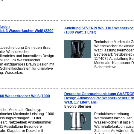
laden
Anleitung SEVERIN WK 3363 Wasserkoc
ck 3 Wasserkocher Weiß (2200
(1000 Watt, 1 Liter)
Technische Merkmale Ge
Wasserkocher Maximale 
tbeschreibung Die neuen Braun
Watt Fassungsvermögen:
uick Wasserkocher -
Betriebsart: Netzbetrieb
llendetes und innovatives Design
1174079 Ausstattung B
Multiquick Wasserkocher
Merkmale: Klappbarer D
en einzigartiges Braun Design mit
Sicherheitsve...
Schnellkochsystem für ultimative
ng. Wasserkoc...
Deutsche Gebrauchsanleitung GASTRO
60 Wasserkocher Weiß (1000
Design Advanced Pro Wasserkocher Edel
Watt, 1.7 Liter/Jahr)
5 von 5 Sternen
sche Merkmale Gerätetyp:
kocher Maximale Leistung: 1000
Produktbeschreibung
assungsvermögen: 1 Liter
Warmhaltefunktion Der 
bsart: Netzbetrieb Artikelnummer:
Wasserkocher ist mit ein
1 Ausstattung Besondere
Warmhaltefunktion ausge
le: Klappbarer Deckel mit
Schnelles Aufwärmen Sc