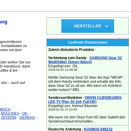
ung
HERSTELLER
tgeschrittenen
Laufende Diskussionen
e Kontaktdaten zu
Zuletzt diskutierte Produkte
:
ammen mit dem
Verbindung zum Handy
-
SAMSUNG Gear S2
Weiß/Silber (Smart Watch)
oder wollen Sie nur
Eingefügt von: JSL
 CD-Handbuch, dann
2026-04-01 12:59:56
affee & tee -
Wollte Samsung Gear S2 über die App "WEAR"
mit dem Handy verbinden und erhalte die Info,
*.doc – auch auf
dass Gear S2 zu alt sei. Wie kann ich trotzdem
weiter nutzen? MfG...
Sendersuchfunktion
-
ORION CLB50B1080S
LED TV (Flat, 50 Zoll, Full-HD)
Eingefügt von: Helmut Bäumler
OBACK
-
2026-01-01 07:23:05
-
MOULINEX
-
OK.
-
Wie kann ich den Orion Full-HD über Satellit den
-
SEVERIN
-
SIEMENS
-
Sendersuchlauf einschalten...
Deutsche Anleitung
-
KOSMOS 698232