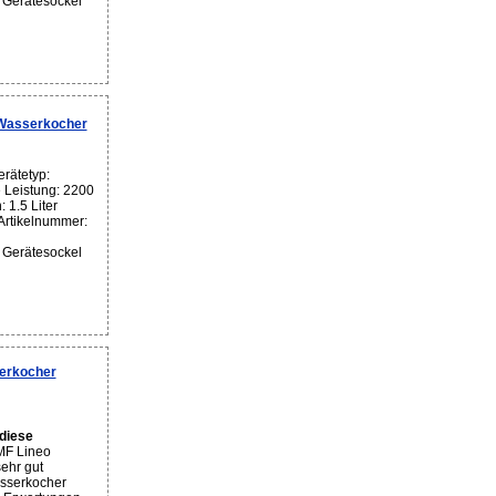
 Gerätesockel
Wasserkocher
rätetyp:
Leistung: 2200
1.5 Liter
 Artikelnummer:
 Gerätesockel
serkocher
diese
MF Lineo
ehr gut
sserkocher