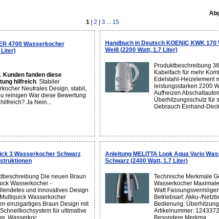
Abg
1
|
2
|
3
...
15
Handbuch in Deutsch KOENIC KWK 170
ER 4700 Wasserkocher
Weiß (2200 Watt, 1.7 Liter)
Liter)
Produktbeschreibung 36
Kabelfach für mehr Komf
1
Kunden fanden diese
Edelstahl-Heizelement m
ung hilfreich
. Stabiler
leistungsstarken 2200 W
kocher Neutrales Design, stabil,
Aufheizen Abschaltauto
 zu reinigen War diese Bewertung
Überhitzungsschutz für 
 hilfreich? Ja Nein...
Gebrauch Einhand-Decke
ick 3 Wasserkocher Schwarz
Anleitung MELITTA Look Aqua Vario Was
Instruktionen
Schwarz (2400 Watt, 1.7 Liter)
tbeschreibung Die neuen Braun
Technische Merkmale Ge
uick Wasserkocher -
Wasserkocher Maximale 
llendetes und innovatives Design
Watt Fassungsvermögen: 
Multiquick Wasserkocher
Betriebsart: Akku-/Netzb
en einzigartiges Braun Design mit
Bedienung: Überhitzung
Schnellkochsystem für ultimative
Artikelnummer: 1243372
ng. Wasserkoc...
Besondere Merkma...