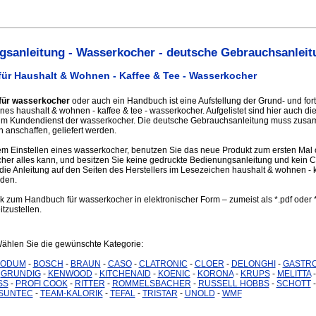
sanleitung - Wasserkocher - deutsche Gebrauchsanleit
ür Haushalt & Wohnen - Kaffee & Tee - Wasserkocher
für wasserkocher
oder auch ein Handbuch ist eine Aufstellung der Grund- und for
nes haushalt & wohnen - kaffee & tee - wasserkocher. Aufgelistet sind hier auch di
zum Kundendienst der wasserkocher. Die deutsche Gebrauchsanleitung muss zus
 anschaffen, geliefert werden.
m Einstellen eines wasserkocher, benutzen Sie das neue Produkt zum ersten Mal 
her alles kann, und besitzen Sie keine gedruckte Bedienungsanleitung und kein
die Anleitung auf den Seiten des Herstellers im Lesezeichen haushalt & wohnen - k
den.
nk zum Handbuch für wasserkocher in elektronischer Form – zumeist als *.pdf oder 
itzustellen.
Wählen Sie die gewünschte Kategorie:
BODUM
-
BOSCH
-
BRAUN
-
CASO
-
CLATRONIC
-
CLOER
-
DELONGHI
-
GASTR
-
GRUNDIG
-
KENWOOD
-
KITCHENAID
-
KOENIC
-
KORONA
-
KRUPS
-
MELITTA
SS
-
PROFI COOK
-
RITTER
-
ROMMELSBACHER
-
RUSSELL HOBBS
-
SCHOTT
SUNTEC
-
TEAM-KALORIK
-
TEFAL
-
TRISTAR
-
UNOLD
-
WMF