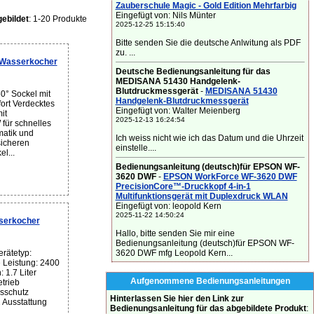
Zauberschule Magic - Gold Edition Mehrfarbig
Eingefügt von: Nils Münter
ebildet
: 1-20 Produkte
2025-12-25 15:15:40
Bitte senden Sie die deutsche Anlwitung als PDF
zu. ...
 Wasserkocher
Deutsche Bedienungsanleitung für das
MEDISANA 51430 Handgelenk-
Blutdruckmessgerät
-
MEDISANA 51430
0° Sockel mit
Handgelenk-Blutdruckmessgerät
ort Verdecktes
Eingefügt von: Walter Meienberg
it
2025-12-13 16:24:54
 für schnelles
matik und
Ich weiss nicht wie ich das Datum und die Uhrzeit
sicheren
einstelle....
l...
Bedienungsanleitung (deutsch)für EPSON WF-
3620 DWF
-
EPSON WorkForce WF-3620 DWF
PrecisionCore™-Druckkopf 4-in-1
Multifunktionsgerät mit Duplexdruck WLAN
Eingefügt von: leopold Kern
2025-11-22 14:50:24
serkocher
Hallo, bitte senden Sie mir eine
Bedienungsanleitung (deutsch)für EPSON WF-
3620 DWF mfg Leopold Kern...
rätetyp:
Leistung: 2400
1.7 Liter
Aufgenommene Bedienungsanleitungen
etrieb
sschutz
Hinterlassen Sie hier den Link zur
 Ausstattung
Bedienungsanleitung für das abgebildete Produkt
: