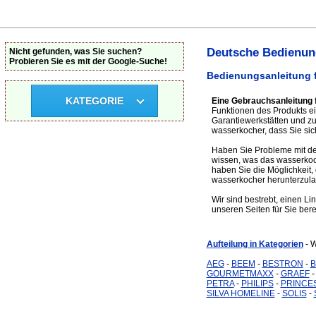
Deutsche Bedienung
Nicht gefunden, was Sie suchen?
Probieren Sie es mit der Google-Suche!
Bedienungsanleitung f
KATEGORIE
Eine Gebrauchsanleitung 
Funktionen des Produkts ei
Garantiewerkstätten und 
wasserkocher, dass Sie sich
Haben Sie Probleme mit de
wissen, was das wasserkoc
haben Sie die Möglichkeit, 
wasserkocher herunterzula
Wir sind bestrebt, einen Li
unseren Seiten für Sie bere
Aufteilung in Kategorien
- 
AEG
-
BEEM
-
BESTRON
-
GOURMETMAXX
-
GRAEF
PETRA
-
PHILIPS
-
PRINCE
SILVA HOMELINE
-
SOLIS
-