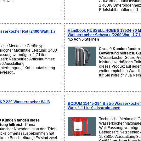
eitsve...
Aufwärmen dank leistun
2.400W Unterbodenheiz
Edelstahlbehälter mit 1..
Handbook RUSSELL HOBBS 18534-70 M
erkocher Rot (2400 Watt, 1.7
Wasserkocher Schwarz (2200 Watt, 1.7 Li
4,5 von 5 Sternen
sche Merkmale Gerätetyp:
0 von 0
Kunden fanden 
kocher Maximale Leistung: 2400
Bewertung hilfreich
. Gu
assungsvermögen: 1.7 Liter
Wasserkocher Gutes Pre
bsart: Netzbetrieb Artikelnummer:
leistungsverhältniss To
6 Ausstattung
dieses Produkt auf jeden
nterbringung: Kabelaufwicklung
weiterempfehlen War di
versor...
für Sie hilfreich? Ja Nein.
P 220 Wasserkocher Weiß
BODUM 11445-294 Bistro Wasserkocher 
Watt, 1.1 Liter) - Instruktionen
Technische Merkmale Ge
0
Kunden fanden diese
Wasserkocher Maximale 
ung hilfreich
. Prima
Watt Fassungsvermögen: 
rkocher Nachdem man den Trick
Betriebsart: Netzbetrieb
ckelöffnens rausbekommen hat
1585050 Ausstattung 360
krete Beschreibung! Es sind zwei