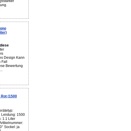
gsstarker
ung.
.
ono
ter)
diese
ter
is
lles Design Kann
 Fall
ese Bewertung
..
Rot (1500
rätetyp:
Leistung: 1500
1.1 Liter
 Artikelnummer:
° Sockel: ja