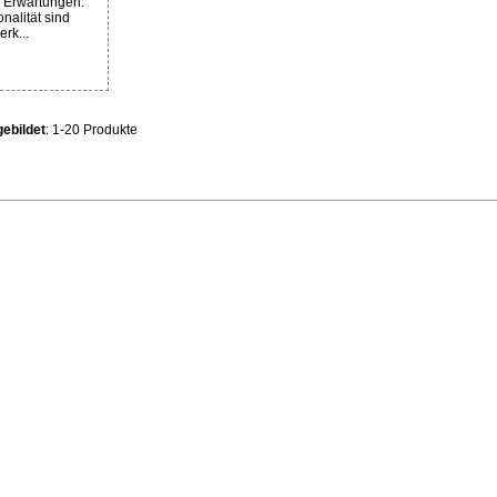
n Erwartungen.
nalität sind
rk...
ebildet
: 1-20 Produkte