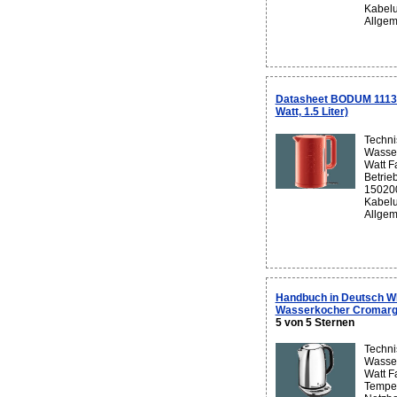
Kabelu
Allgem
Datasheet BODUM 11138
Watt, 1.5 Liter)
Techni
Wasser
Watt F
Betrie
150200
Kabelu
Allgem
Handbuch in Deutsch W
Wasserkocher Cromargan
5 von 5 Sternen
Techni
Wasser
Watt F
Temper