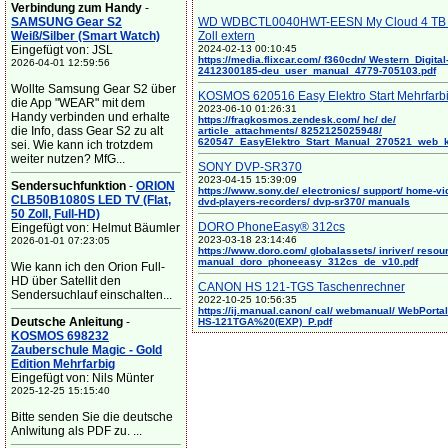
Verbindung zum Handy
-
SAMSUNG Gear S2
WD WDBCTL0040HWT-EESN My Cloud 4 TB 
Weiß/Silber (Smart Watch)
Zoll extern
Eingefügt von: JSL
2024-02-13 00:10:45
https://media.flixcar.com/ f360cdn/ Western_Digital
2026-04-01 12:59:56
2412300185-deu_user_manual_4779-705103.pdf
Wollte Samsung Gear S2 über
KOSMOS 620516 Easy Elektro Start Mehrfarb
die App "WEAR" mit dem
2023-06-10 01:26:31
Handy verbinden und erhalte
https://fragkosmos.zendesk.com/ hc/ de/
die Info, dass Gear S2 zu alt
article_attachments/ 8252125025948/
620547_EasyElektro_Start_Manual_270521_web_
sei. Wie kann ich trotzdem
weiter nutzen? MfG...
SONY DVP-SR370
2023-04-15 15:39:09
Sendersuchfunktion
-
ORION
https://www.sony.de/ electronics/ support/ home-vi
CLB50B1080S LED TV (Flat,
dvd-players-recorders/ dvp-sr370/ manuals
50 Zoll, Full-HD)
DORO PhoneEasy® 312cs
Eingefügt von: Helmut Bäumler
2023-03-18 23:14:46
2026-01-01 07:23:05
https://www.doro.com/ globalassets/ inriver/ resou
manual_doro_phoneeasy_312cs_de_v10.pdf
Wie kann ich den Orion Full-
HD über Satellit den
CANON HS 121-TGS Taschenrechner
Sendersuchlauf einschalten...
2022-10-25 10:56:35
https://ij.manual.canon/ cal/ webmanual/ WebPortal/
Deutsche Anleitung
-
HS-121TGA%20(EXP)_P.pdf
KOSMOS 698232
Zauberschule Magic - Gold
Edition Mehrfarbig
Eingefügt von: Nils Münter
2025-12-25 15:15:40
Bitte senden Sie die deutsche
Anlwitung als PDF zu. ...