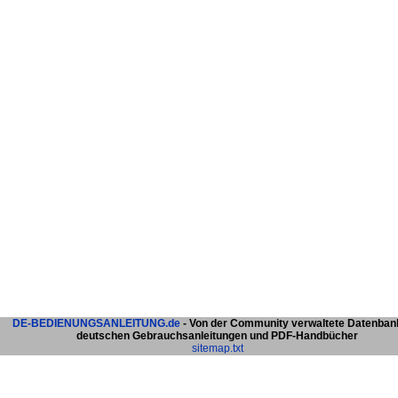
DE-BEDIENUNGSANLEITUNG.de
- Von der Community verwaltete Datenban
deutschen Gebrauchsanleitungen und PDF-Handbücher
sitemap.txt