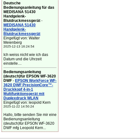
Deutsche
Bedienungsanleitung für das
MEDISANA 51430
Handgelenk-
Blutdruckmessgerät
-
MEDISANA 51430
Handgelenk-
Blutdruckmessgerät
Eingefügt von: Walter
Meienberg
2025-12-13 16:24:54
Ich weiss nicht wie ich das
Datum und die Uhrzeit
einstelle....
Bedienungsanleitung
(deutsch)für EPSON WF-3620
DWF
-
EPSON WorkForce WF-
3620 DWF PrecisionCore™-
Druckkopf 4-in-1
Multifunktionsgerät mit
Duplexdruck WLAN
Eingefügt von: leopold Kern
2025-11-22 14:50:24
Hallo, bitte senden Sie mir eine
Bedienungsanleitung
(deutsch)für EPSON WF-3620
DWF mfg Leopold Kern...