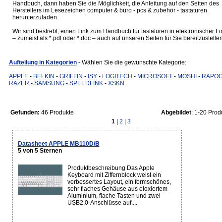
Handbuch, dann haben Sie die Möglichkeit, die Anleitung auf den Seiten des
Herstellers im Lesezeichen computer & büro - pcs & zubehör - tastaturen
herunterzuladen.
Wir sind bestrebt, einen Link zum Handbuch für tastaturen in elektronischer F
– zumeist als *.pdf oder *.doc – auch auf unseren Seiten für Sie bereitzustellen
Aufteilung in Kategorien
- Wählen Sie die gewünschte Kategorie:
APPLE
-
BELKIN
-
GRIFFIN
-
ISY
-
LOGITECH
-
MICROSOFT
-
MOSHI
-
RAPO
RAZER
-
SAMSUNG
-
SPEEDLINK
-
XSKN
Gefunden:
46 Produkte
Abgebildet
: 1-20 Prod
1
|
2
|
3
Datasheet APPLE MB110D/B
5 von 5 Sternen
Produktbeschreibung Das Apple
Keyboard mit Ziffernblock weist ein
verbessertes Layout, ein formschönes,
sehr flaches Gehäuse aus eloxiertem
Aluminium, flache Tasten und zwei
USB2.0-Anschlüsse auf....