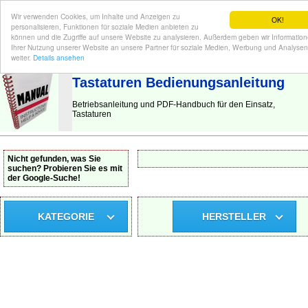
Wir verwenden Cookies, um Inhalte und Anzeigen zu
OK!
personalisieren, Funktionen für soziale Medien anbieten zu
können und die Zugriffe auf unsere Website zu analysieren. Außerdem geben wir Informatio
Ihrer Nutzung unserer Website an unsere Partner für soziale Medien, Werbung und Analysen
BEDIENUNGSANLEITUNG
| Hier finden Sie die deutsche Anleitung!
weiter.
Details ansehen
Tastaturen Bedienungsanleitung
Betriebsanleitung und PDF-Handbuch für den Einsatz,
Tastaturen
Nicht gefunden, was Sie
suchen? Probieren Sie es mit
der Google-Suche!
KATEGORIE
HERSTELLER