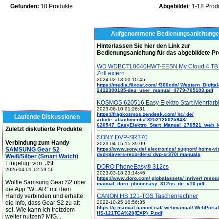
Gefunden:
18 Produkte
Abgebildet
: 1-18 Prod
Aufgenommene Bedienungsanleitunge
Hinterlassen Sie hier den Link zur
Bedienungsanleitung für das abgebildete P
WD WDBCTL0040HWT-EESN My Cloud 4 TB 
Zoll extern
2024-02-13 00:10:45
https://media.flixcar.com/ f360cdn/ Western_Digital
2412300185-deu_user_manual_4779-705103.pdf
KOSMOS 620516 Easy Elektro Start Mehrfarb
2023-06-10 01:26:31
https://fragkosmos.zendesk.com/ hc/ de/
Laufende Diskussionen
article_attachments/ 8252125025948/
620547_EasyElektro_Start_Manual_270521_web_
Zuletzt diskutierte Produkte
:
SONY DVP-SR370
Verbindung zum Handy
-
2023-04-15 15:39:09
SAMSUNG Gear S2
https://www.sony.de/ electronics/ support/ home-vi
dvd-players-recorders/ dvp-sr370/ manuals
Weiß/Silber (Smart Watch)
Eingefügt von: JSL
DORO PhoneEasy® 312cs
2026-04-01 12:59:56
2023-03-18 23:14:46
https://www.doro.com/ globalassets/ inriver/ resou
Wollte Samsung Gear S2 über
manual_doro_phoneeasy_312cs_de_v10.pdf
die App "WEAR" mit dem
Handy verbinden und erhalte
CANON HS 121-TGS Taschenrechner
die Info, dass Gear S2 zu alt
2022-10-25 10:56:35
https://ij.manual.canon/ cal/ webmanual/ WebPortal/
sei. Wie kann ich trotzdem
HS-121TGA%20(EXP)_P.pdf
weiter nutzen? MfG...