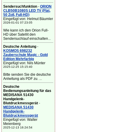
Sendersuchfunktion
-
ORION
CLB50B1080S LED TV (Flat,
50 Zoll, Full-HD)
Eingefügt von: Helmut Bäumler
2026-01-01 07:23:05
Wie kann ich den Orion Full-
HD über Satellit den
Sendersuchlauf einschalten...
Deutsche Anleitung
-
KOSMOS 698232
Zauberschule Magic - Gold
Edition Mehrfarbig
Eingefügt von: Nils Münter
2025-12-25 15:15:40
Bitte senden Sie die deutsche
Anlwitung als PDF zu. ...
Deutsche
Bedienungsanleitung für das
MEDISANA 51430
Handgelenk-
Blutdruckmessgerät
-
MEDISANA 51430
Handgelenk-
Blutdruckmessgerät
Eingefügt von: Walter
Meienberg
2025-12-13 16:24:54