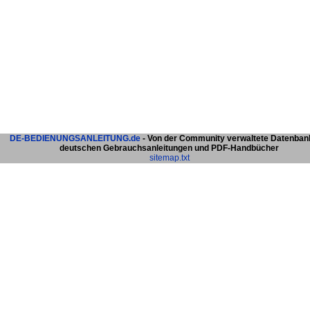
DE-BEDIENUNGSANLEITUNG.de
- Von der Community verwaltete Datenban
deutschen Gebrauchsanleitungen und PDF-Handbücher
sitemap.txt