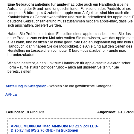
Eine Gebrauchsanleitung für apple-mac
oder auch ein Handbuch ist eine
Aufstellung der Grund- und fortgeschrittenen Funktionen des Produkts eines
computer & büro - pcs & zubehör - apple mac. Aufgelistet sind hier auch die
Kontaktdaten zu Garantiewerkstätten und zum Kundendienst der apple-mac. 
deutsche Gebrauchsanleitung muss zusammen mit dem apple-mac, dass Sie
sich anschaffen, geliefert werden.
Haben Sie Probleme mit dem Einstellen eines apple-mac, benutzen Sie das
neue Produkt zum ersten Mal oder wollen Sie nur wissen, was das apple-mac
alles kann, und besitzen Sie keine gedruckte Bedienungsanleitung und kein 
Handbuch, dann haben Sie die Möglichkeit, die Anleitung auf den Seiten des
Herstellers im Lesezeichen computer & büro - pcs & zubehör - apple mac
herunterzuladen.
Wir sind bestrebt, einen Link zum Handbuch für apple-mac in elektronischer
Form – zumeist als *.pdf oder *.doc – auch auf unseren Seiten für Sie
bereitzustellen.
Aufteilung in Kategorien
- Wählen Sie die gewünschte Kategorie:
APPLE
Gefunden:
18 Produkte
Abgebildet
: 1-18 Prod
APPLE ME086D/A iMac All-In-One PC 21.5 Zoll LED-
Display mit IPS 2.70 GHz - Instruktionen