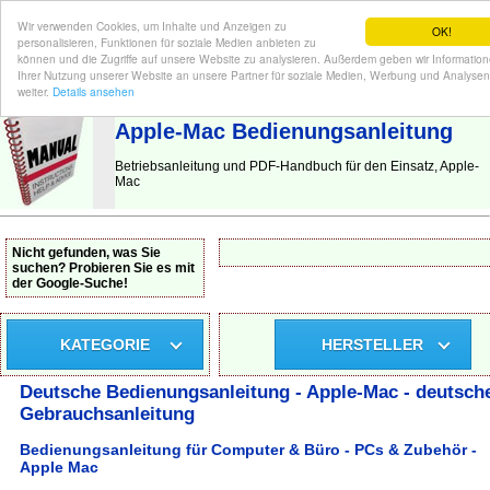
Wir verwenden Cookies, um Inhalte und Anzeigen zu
OK!
personalisieren, Funktionen für soziale Medien anbieten zu
können und die Zugriffe auf unsere Website zu analysieren. Außerdem geben wir Informatio
Ihrer Nutzung unserer Website an unsere Partner für soziale Medien, Werbung und Analysen
BEDIENUNGSANLEITUNG
| Hier finden Sie die deutsche Anleitung!
weiter.
Details ansehen
Apple-Mac Bedienungsanleitung
Betriebsanleitung und PDF-Handbuch für den Einsatz, Apple-
Mac
Nicht gefunden, was Sie
suchen? Probieren Sie es mit
der Google-Suche!
KATEGORIE
HERSTELLER
Deutsche Bedienungsanleitung - Apple-Mac - deutsch
Gebrauchsanleitung
Bedienungsanleitung für Computer & Büro - PCs & Zubehör -
Apple Mac