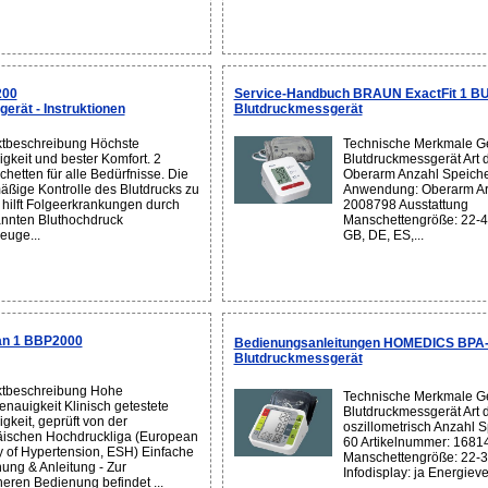
200
Service-Handbuch BRAUN ExactFit 1 B
rät - Instruktionen
Blutdruckmessgerät
tbeschreibung Höchste
Technische Merkmale Ge
gkeit und bester Komfort. 2
Blutdruckmessgerät Art 
hetten für alle Bedürfnisse. Die
Oberarm Anzahl Speiche
äßige Kontrolle des Blutdrucks zu
Anwendung: Oberarm Ar
hilft Folgeerkrankungen durch
2008798 Ausstattung
nnten Bluthochdruck
Manschettengröße: 22-4
euge...
GB, DE, ES,...
an 1 BBP2000
Bedienungsanleitungen HOMEDICS BPA
Blutdruckmessgerät
tbeschreibung Hohe
Technische Merkmale Ge
nauigkeit Klinisch getestete
Blutdruckmessgerät Art 
gkeit, geprüft von der
oszillometrisch Anzahl S
ischen Hochdruckliga (European
60 Artikelnummer: 1681
y of Hypertension, ESH) Einfache
Manschettengröße: 22-
ung & Anleitung - Zur
Infodisplay: ja Energieve
heren Bedienung befindet ...