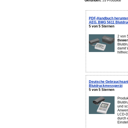
Gefunden:
53 Produkte
PDF-Handbuch herunter
AEG. BMG 5611 Blutdr
5 von 5 Sternen
2 von 
Bewert
Blutdr
damit 
hilfrei
Deutsche Gebrauchsanl
Blutdruckmessgerät
5 von 5 Sternen
Produk
Blutdr
und sc
Anwend
LCD-Di
durch 
Einstel