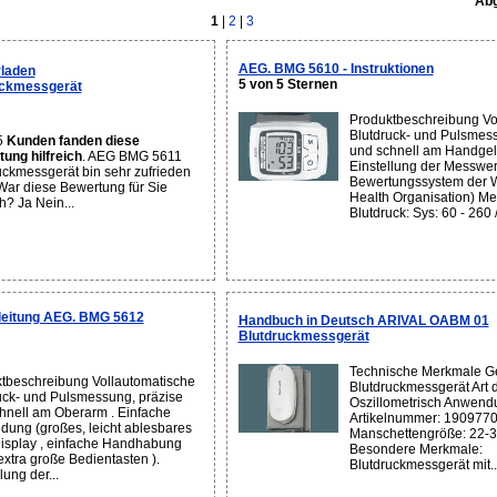
Abg
1
|
2
|
3
AEG. BMG 5610 - Instruktionen
laden
5 von 5 Sternen
uckmessgerät
Produktbeschreibung Vo
Blutdruck- und Pulsmess
5
Kunden fanden diese
und schnell am Handgel
ung hilfreich
. AEG BMG 5611
Einstellung der Messwe
uckmessgerät bin sehr zufrieden
Bewertungssystem der 
War diese Bewertung für Sie
Health Organisation) M
ch? Ja Nein...
Blutdruck: Sys: 60 - 260 /
eitung AEG. BMG 5612
Handbuch in Deutsch ARIVAL OABM 01
Blutdruckmessgerät
Technische Merkmale Ge
tbeschreibung Vollautomatische
Blutdruckmessgerät Art 
uck- und Pulsmessung, präzise
Oszillometrisch Anwend
hnell am Oberarm . Einfache
Artikelnummer: 1909770
ung (großes, leicht ablesbares
Manschettengröße: 22-
splay , einfache Handhabung
Besondere Merkmale:
extra große Bedientasten ).
Blutdruckmessgerät mit..
lung der...