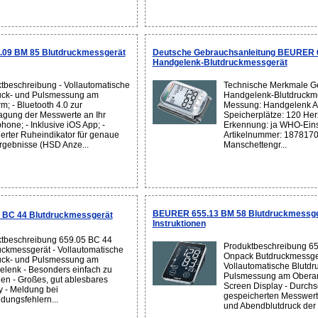
09 BM 85 Blutdruckmessgerät
Deutsche Gebrauchsanleitung BEURER 
Handgelenk-Blutdruckmessgerät
tbeschreibung - Vollautomatische
Technische Merkmale Ge
uck- und Pulsmessung am
Handgelenk-Blutdruckme
m; - Bluetooth 4.0 zur
Messung: Handgelenk A
agung der Messwerte an Ihr
Speicherplätze: 120 Her
hone; - Inklusive iOS App; -
Erkennung: ja WHO-Eins
ierter Ruheindikator für genaue
Artikelnummer: 1878170
gebnisse (HSD Anze...
Manschettengr...
BEURER 655.13 BM 58 Blutdruckmessge
 BC 44 Blutdruckmessgerät
Instruktionen
tbeschreibung 659.05 BC 44
Produktbeschreibung 6
uckmessgerät - Vollautomatische
Onpack Butdruckmessger
uck- und Pulsmessung am
Vollautomatische Blutdr
lenk - Besonders einfach zu
Pulsmessung am Oberar
en - Großes, gut ablesbares
Screen Display - Durchsc
y - Meldung bei
gespeicherten Messwer
ungsfehlern...
und Abendblutdruck der l