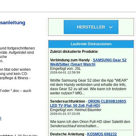
sanleitung
HERSTELLER
-
Laufende Diskussionen
und fortgeschrittenen
Zuletzt diskutierte Produkte
:
äte. Aufgelistet sind
sche
Verbindung zum Handy
-
SAMSUNG Gear S2
n.
Weiß/Silber (Smart Watch)
Eingefügt von: JSL
en Mal oder wollen
2026-04-01 12:59:56
tung und kein CD-
rpflege & fitness -
Wollte Samsung Gear S2 über die App "WEAR"
mit dem Handy verbinden und erhalte die Info,
dass Gear S2 zu alt sei. Wie kann ich trotzdem
f oder *.doc – auch
weiter nutzen? MfG...
Sendersuchfunktion
-
ORION CLB50B1080S
LED TV (Flat, 50 Zoll, Full-HD)
Eingefügt von: Helmut Bäumler
2026-01-01 07:23:05
R
Wie kann ich den Orion Full-HD über Satellit den
Sendersuchlauf einschalten...
Deutsche Anleitung
-
KOSMOS 698232