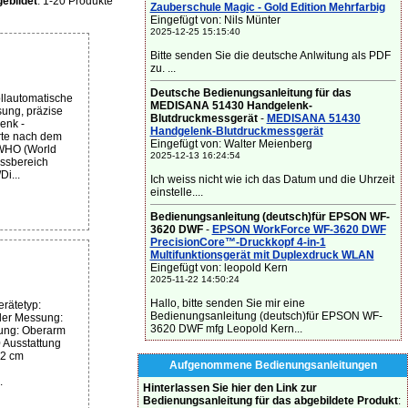
ebildet
: 1-20 Produkte
Zauberschule Magic - Gold Edition Mehrfarbig
Eingefügt von: Nils Münter
2025-12-25 15:15:40
Bitte senden Sie die deutsche Anlwitung als PDF
zu. ...
Deutsche Bedienungsanleitung für das
llautomatische
MEDISANA 51430 Handgelenk-
ung, präzise
Blutdruckmessgerät
-
MEDISANA 51430
enk -
Handgelenk-Blutdruckmessgerät
rte nach dem
Eingefügt von: Walter Meienberg
WHO (World
2025-12-13 16:24:54
essbereich
Di...
Ich weiss nicht wie ich das Datum und die Uhrzeit
einstelle....
Bedienungsanleitung (deutsch)für EPSON WF-
3620 DWF
-
EPSON WorkForce WF-3620 DWF
PrecisionCore™-Druckkopf 4-in-1
Multifunktionsgerät mit Duplexdruck WLAN
Eingefügt von: leopold Kern
2025-11-22 14:50:24
Hallo, bitte senden Sie mir eine
rätetyp:
Bedienungsanleitung (deutsch)für EPSON WF-
der Messung:
3620 DWF mfg Leopold Kern...
ung: Oberarm
 Ausstattung
32 cm
Aufgenommene Bedienungsanleitungen
.
Hinterlassen Sie hier den Link zur
Bedienungsanleitung für das abgebildete Produkt
: