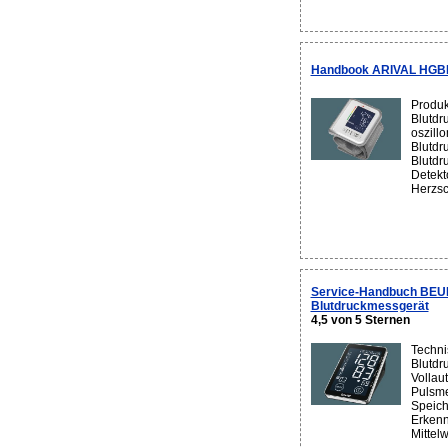
Handbook ARIVAL HGBM
Produk
Blutdr
oszill
Blutdr
Blutdr
Detekt
Herzsc
Service-Handbuch BEU
Blutdruckmessgerät
4,5 von 5 Sternen
Techni
Blutdr
Vollau
Pulsm
Speich
Erkenn
Mittelw