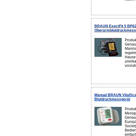
BRAUN ExactFit 5 BP6
Oberarmblutdruckmessge
Produk
Genaui
Mannsc
regelm
Hause 
unerka
vorzub
Manual BRAUN VitalSc
Blutdruckmessgerät
Produk
Messge
Genaui
Europä
Societ
Bedien
einfac