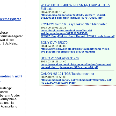
WD WDBCTL0040HWT-EESN My Cloud 4 TB 3.5
Zoll extern
2024-02-13 00:10:45
https://media.flixcar.com/ f360cdn/ Western_Digital-
2412300185-deu_user_manual_4779-705103.pdf
uckmessgerät
KOSMOS 620516 Easy Elektro Start Mehrfarbig
2023-06-10 01:26:31
https://fragkosmos.zendesk.com/ hc/ de/
diese
article_attachments/ 8252125025948/
lutdruckmeegerät
620547_EasyElektro_Start_Manual_270521_web_kom.pdf
 War diese
SONY DVP-SR370
ch? Ja Nein...
2023-04-15 15:39:09
https://www.sony.de/ electronics/ support/ home-video-
dvd-players-recorders/ dvp-sr370/ manuals
DORO PhoneEasy® 312cs
2023-03-18 23:14:46
https://www.doro.com/ globalassets/ inriver/ resources/
manual_doro_phoneeasy_312cs_de_v10.pdf
CANON HS 121-TGS Taschenrechner
etrisch, nicht
2022-10-25 10:56:35
m
https://ij.manual.canon/ cal/ webmanual/ WebPortal/ pdf/
HS-121TGA%20(EXP)_P.pdf
rätetyp:
vasive
erarm Art der
Arrhythmie-
tufung: ja
 Ausstattung