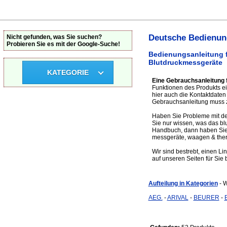
Deutsche Bedienung
Nicht gefunden, was Sie suchen?
Probieren Sie es mit der Google-Suche!
Bedienungsanleitung f
Blutdruckmessgeräte
KATEGORIE
Eine Gebrauchsanleitung 
Funktionen des Produkts ei
hier auch die Kontaktdate
Gebrauchsanleitung muss z
Haben Sie Probleme mit de
Sie nur wissen, was das bl
Handbuch, dann haben Sie d
messgeräte, waagen & ther
Wir sind bestrebt, einen L
auf unseren Seiten für Sie b
Aufteilung in Kategorien
- 
AEG.
-
ARIVAL
-
BEURER
-