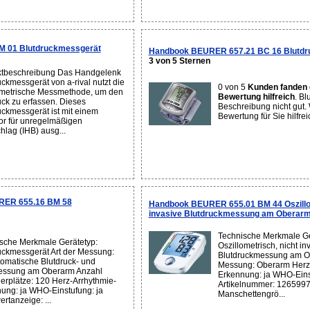
 01 Blutdruckmessgerät
Handbook BEURER 657.21 BC 16 Blutdr
3 von 5 Sternen
tbeschreibung Das Handgelenk
uckmessgerät von a-rival nutzt die
0 von 5
Kunden fanden 
ometrische Messmethode, um den
Bewertung hilfreich
. B
uck zu erfassen. Dieses
Beschreibung nicht gut.
uckmessgerät ist mit einem
Bewertung für Sie hilfrei
or für unregelmäßigen
hlag (IHB) ausg...
RER 655.16 BM 58
Handbook BEURER 655.01 BM 44 Oszillom
invasive Blutdruckmessung am Oberar
Technische Merkmale Ge
sche Merkmale Gerätetyp:
Oszillometrisch, nicht in
uckmessgerät Art der Messung:
Blutdruckmessung am Ob
tomatische Blutdruck- und
Messung: Oberarm Herz-
essung am Oberarm Anzahl
Erkennung: ja WHO-Eins
erplätze: 120 Herz-Arrhythmie-
Artikelnummer: 1265997
ung: ja WHO-Einstufung: ja
Manschettengrö...
ertanzeige: ...