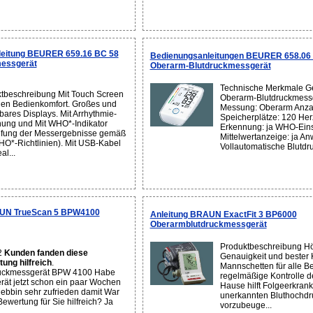
eitung BEURER 659.16 BC 58
Bedienungsanleitungen BEURER 658.06
messgerät
Oberarm-Blutdruckmessgerät
Technische Merkmale Ge
tbeschreibung Mit Touch Screen
Oberarm-Blutdruckmessg
hen Bedienkomfort. Großes und
Messung: Oberarm Anza
sbares Displays. Mit Arrhythmie-
Speicherplätze: 120 Her
ung und Mit WHO*-Indikator
Erkennung: ja WHO-Eins
ufung der Messergebnisse gemäß
Mittelwertanzeige: ja A
O*-Richtlinien). Mit USB-Kabel
Vollautomatische Blutdru
al...
UN TrueScan 5 BPW4100
Anleitung BRAUN ExactFit 3 BP6000
Oberarmblutdruckmessgerät
Produktbeschreibung H
2
Kunden fanden diese
Genauigkeit und bester 
ung hilfreich
.
Mannschetten für alle Be
ruckmessgerät BPW 4100 Habe
regelmäßige Kontrolle d
rät jetzt schon ein paar Wochen
Hause hilft Folgeerkran
riebbin sehr zufrieden damit War
unerkannten Bluthochdr
Bewertung für Sie hilfreich? Ja
vorzubeuge...