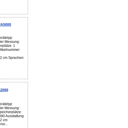
UA5000
rätetyp:
der Messung:
rplätze: 1
tikelnummer:
2 cm Sprachen:
-2000
rätetyp:
der Messung:
peicherplätze:
490 Ausstattung
32 cm
rso...