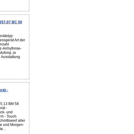
657.07 BC 50
rätetyp:
ssgerät Art der
nzahl
z-Arrhythmie-
tufung: ja
 Ausstattung
rät -
55.13 BM 58
ät -
uck- und
m - Touch
hnittswert aller
te und Morgen-
e...