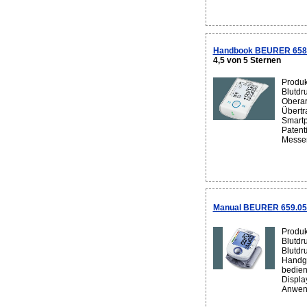
Handbook BEURER 658.
4,5 von 5 Sternen
Produk
Blutdr
Oberar
Übertr
Smartp
Patent
Messer
Manual BEURER 659.05
Produk
Blutdr
Blutdr
Handge
bedien
Displa
Anwend