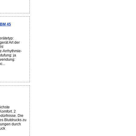
 BM 45
rätetyp:
erät Art der
hl
z-Arrhythmie-
tufung: ja
nwendung:
c...
öchste
Komfort. 2
dürfnisse. Die
es Blutdrucks zu
kungen durch
uck