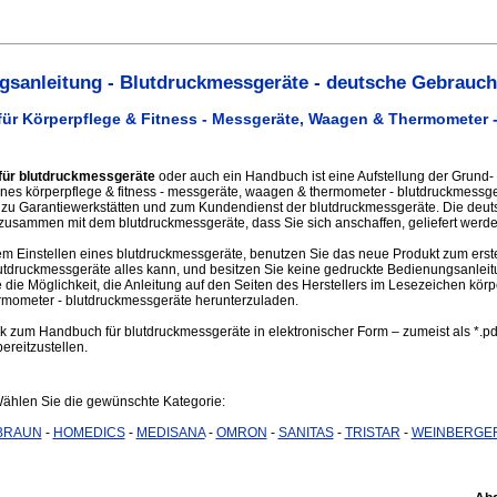
sanleitung - Blutdruckmessgeräte - deutsche Gebrauch
ür Körperpflege & Fitness - Messgeräte, Waagen & Thermometer 
für blutdruckmessgeräte
oder auch ein Handbuch ist eine Aufstellung der Grund- 
nes körperpflege & fitness - messgeräte, waagen & thermometer - blutdruckmessger
n zu Garantiewerkstätten und zum Kundendienst der blutdruckmessgeräte. Die deut
usammen mit dem blutdruckmessgeräte, dass Sie sich anschaffen, geliefert werde
m Einstellen eines blutdruckmessgeräte, benutzen Sie das neue Produkt zum erst
utdruckmessgeräte alles kann, und besitzen Sie keine gedruckte Bedienungsanlei
ie Möglichkeit, die Anleitung auf den Seiten des Herstellers im Lesezeichen körpe
mometer - blutdruckmessgeräte herunterzuladen.
ink zum Handbuch für blutdruckmessgeräte in elektronischer Form – zumeist als *.pd
ereitzustellen.
Wählen Sie die gewünschte Kategorie:
BRAUN
-
HOMEDICS
-
MEDISANA
-
OMRON
-
SANITAS
-
TRISTAR
-
WEINBERGE