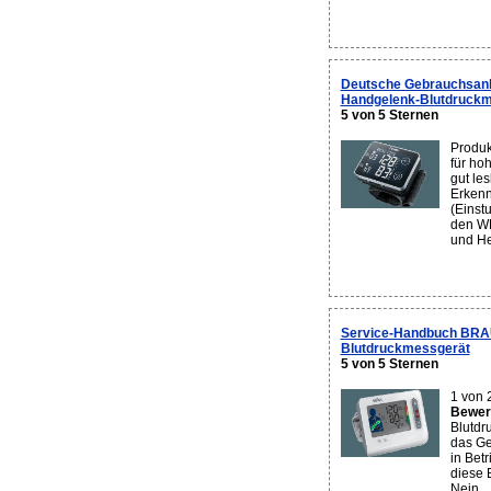
Deutsche Gebrauchsanl
Handgelenk-Blutdruck
5 von 5 Sternen
Produk
für ho
gut le
Erkenn
(Einst
den WH
und He
Service-Handbuch BRA
Blutdruckmessgerät
5 von 5 Sternen
1 von 
Bewert
Blutd
das Ge
in Bet
diese 
Nein...