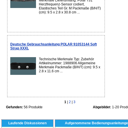
Merkmale Lieferumfang: Polar T31
Herzfrequenz-Sensor codiert,
Elastisches Teil Gr. M Packmaße (B/H/T)
(cm): 9.5 x 2.8 x 30.8 cm ...
Deutsche Gebrauchsanleitung POLAR 91053144 Soft
Strap XXXL
Technische Merkmale Typ: Zubehör
Artikelnummer: 1988906 Allgemeine
Merkmale Packmaße (B/H/T) (cm): 9.5 x
2.8 x 11.6 cm ...
1
|
2
|
3
Gefunden:
56 Produkte
Abgebildet
: 1-20 Prod
Laufende Diskussionen
Aufgenommene Bedienungsanleitunge