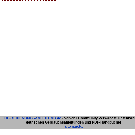
DE-BEDIENUNGSANLEITUNG.de
- Von der Community verwaltete Datenban
deutschen Gebrauchsanleitungen und PDF-Handbücher
sitemap.txt