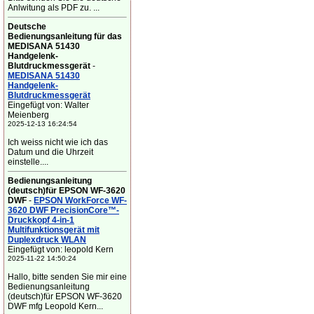
Anlwitung als PDF zu. ...
Deutsche
Bedienungsanleitung für das
MEDISANA 51430
Handgelenk-
Blutdruckmessgerät
-
MEDISANA 51430
Handgelenk-
Blutdruckmessgerät
Eingefügt von: Walter
Meienberg
2025-12-13 16:24:54
Ich weiss nicht wie ich das
Datum und die Uhrzeit
einstelle....
Bedienungsanleitung
(deutsch)für EPSON WF-3620
DWF
-
EPSON WorkForce WF-
3620 DWF PrecisionCore™-
Druckkopf 4-in-1
Multifunktionsgerät mit
Duplexdruck WLAN
Eingefügt von: leopold Kern
2025-11-22 14:50:24
Hallo, bitte senden Sie mir eine
Bedienungsanleitung
(deutsch)für EPSON WF-3620
DWF mfg Leopold Kern...