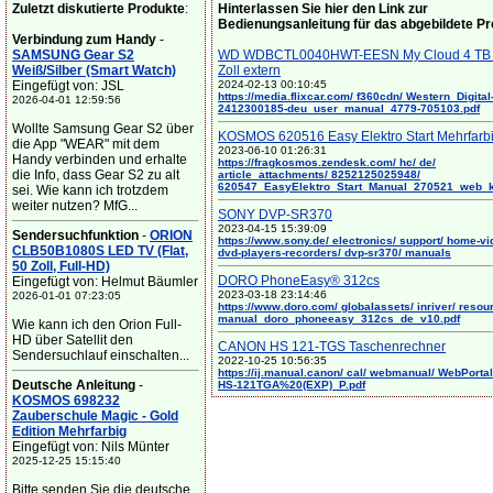
Zuletzt diskutierte Produkte
:
Hinterlassen Sie hier den Link zur
Bedienungsanleitung für das abgebildete P
Verbindung zum Handy
-
SAMSUNG Gear S2
WD WDBCTL0040HWT-EESN My Cloud 4 TB 
Weiß/Silber (Smart Watch)
Zoll extern
Eingefügt von: JSL
2024-02-13 00:10:45
https://media.flixcar.com/ f360cdn/ Western_Digital
2026-04-01 12:59:56
2412300185-deu_user_manual_4779-705103.pdf
Wollte Samsung Gear S2 über
KOSMOS 620516 Easy Elektro Start Mehrfarb
die App "WEAR" mit dem
2023-06-10 01:26:31
Handy verbinden und erhalte
https://fragkosmos.zendesk.com/ hc/ de/
die Info, dass Gear S2 zu alt
article_attachments/ 8252125025948/
620547_EasyElektro_Start_Manual_270521_web_
sei. Wie kann ich trotzdem
weiter nutzen? MfG...
SONY DVP-SR370
2023-04-15 15:39:09
Sendersuchfunktion
-
ORION
https://www.sony.de/ electronics/ support/ home-vi
CLB50B1080S LED TV (Flat,
dvd-players-recorders/ dvp-sr370/ manuals
50 Zoll, Full-HD)
DORO PhoneEasy® 312cs
Eingefügt von: Helmut Bäumler
2023-03-18 23:14:46
2026-01-01 07:23:05
https://www.doro.com/ globalassets/ inriver/ resou
manual_doro_phoneeasy_312cs_de_v10.pdf
Wie kann ich den Orion Full-
HD über Satellit den
CANON HS 121-TGS Taschenrechner
Sendersuchlauf einschalten...
2022-10-25 10:56:35
https://ij.manual.canon/ cal/ webmanual/ WebPortal/
Deutsche Anleitung
-
HS-121TGA%20(EXP)_P.pdf
KOSMOS 698232
Zauberschule Magic - Gold
Edition Mehrfarbig
Eingefügt von: Nils Münter
2025-12-25 15:15:40
Bitte senden Sie die deutsche