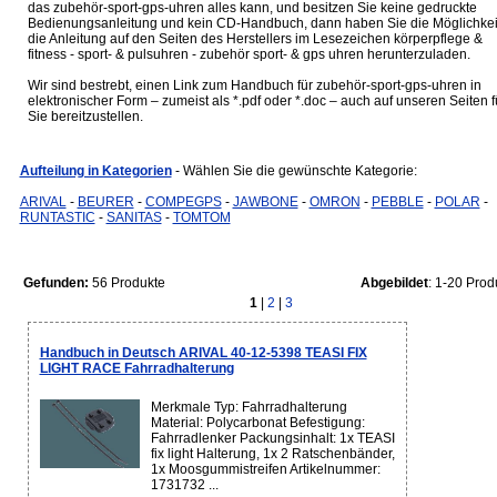
das zubehör-sport-gps-uhren alles kann, und besitzen Sie keine gedruckte
Bedienungsanleitung und kein CD-Handbuch, dann haben Sie die Möglichkei
die Anleitung auf den Seiten des Herstellers im Lesezeichen körperpflege &
fitness - sport- & pulsuhren - zubehör sport- & gps uhren herunterzuladen.
Wir sind bestrebt, einen Link zum Handbuch für zubehör-sport-gps-uhren in
elektronischer Form – zumeist als *.pdf oder *.doc – auch auf unseren Seiten f
Sie bereitzustellen.
Aufteilung in Kategorien
- Wählen Sie die gewünschte Kategorie:
ARIVAL
-
BEURER
-
COMPEGPS
-
JAWBONE
-
OMRON
-
PEBBLE
-
POLAR
-
RUNTASTIC
-
SANITAS
-
TOMTOM
Gefunden:
56 Produkte
Abgebildet
: 1-20 Prod
1
|
2
|
3
Handbuch in Deutsch ARIVAL 40-12-5398 TEASI FIX
LIGHT RACE Fahrradhalterung
Merkmale Typ: Fahrradhalterung
Material: Polycarbonat Befestigung:
Fahrradlenker Packungsinhalt: 1x TEASI
fix light Halterung, 1x 2 Ratschenbänder,
1x Moosgummistreifen Artikelnummer:
1731732 ...