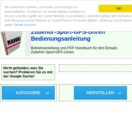
Wir verwenden Cookies, um Inhalte und Anzeigen zu
OK!
personalisieren, Funktionen für soziale Medien anbieten zu
können und die Zugriffe auf unsere Website zu analysieren. Außerdem geben wir Informatio
Ihrer Nutzung unserer Website an unsere Partner für soziale Medien, Werbung und Analysen
BEDIENUNGSANLEITUNG
| Hier finden Sie die deutsche Anleitung!
weiter.
Details ansehen
Zubehör-Sport-GPS-Uhren
Bedienungsanleitung
Betriebsanleitung und PDF-Handbuch für den Einsatz,
Zubehör-Sport-GPS-Uhren
Nicht gefunden, was Sie
suchen? Probieren Sie es mit
der Google-Suche!
KATEGORIE
HERSTELLER