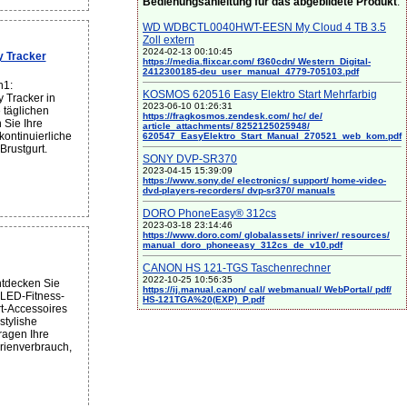
Bedienungsanleitung für das abgebildete Produkt
:
WD WDBCTL0040HWT-EESN My Cloud 4 TB 3.5
Zoll extern
2024-02-13 00:10:45
y Tracker
https://media.flixcar.com/ f360cdn/ Western_Digital-
2412300185-deu_user_manual_4779-705103.pdf
n1:
KOSMOS 620516 Easy Elektro Start Mehrfarbig
 Tracker in
2023-06-10 01:26:31
 täglichen
https://fragkosmos.zendesk.com/ hc/ de/
 Sie Ihre
article_attachments/ 8252125025948/
kontinuierliche
620547_EasyElektro_Start_Manual_270521_web_kom.pdf
rustgurt.
SONY DVP-SR370
2023-04-15 15:39:09
https://www.sony.de/ electronics/ support/ home-video-
dvd-players-recorders/ dvp-sr370/ manuals
DORO PhoneEasy® 312cs
2023-03-18 23:14:46
https://www.doro.com/ globalassets/ inriver/ resources/
manual_doro_phoneeasy_312cs_de_v10.pdf
CANON HS 121-TGS Taschenrechner
2022-10-25 10:56:35
tdecken Sie
https://ij.manual.canon/ cal/ webmanual/ WebPortal/ pdf/
“ LED-Fitness-
HS-121TGA%20(EXP)_P.pdf
t-Accessoires
stylishe
ragen Ihre
orienverbrauch,