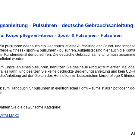
sanleitung - Pulsuhren - deutsche Gebrauchsanleitung
ür Körperpflege & Fitness - Sport- & Pulsuhren - Pulsuhren
für pulsuhren
oder auch ein Handbuch ist eine Aufstellung der Grund- und fortges
lege & fitness - sport- & pulsuhren - pulsuhren. Aufgelistet sind hier auch die Kont
um Kundendienst der pulsuhren. Die deutsche Gebrauchsanleitung muss zusamme
eliefert werden.
m Einstellen eines pulsuhren, benutzen Sie das neue Produkt zum ersten Mal oder
 alles kann, und besitzen Sie keine gedruckte Bedienungsanleitung und kein CD
die Anleitung auf den Seiten des Herstellers im Lesezeichen körperpflege & fitness 
.
nk zum Handbuch für pulsuhren in elektronischer Form – zumeist als *.pdf oder *.d
en.
Wählen Sie die gewünschte Kategorie:
VITALMAXX
Ab