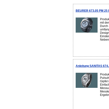
BEURER 673.05 PM 25 Pu
Produk
mit de
Durch 
umfang
Design
Einstei
Neben 
Anleitung SANITAS 674.
Produk
Pulsuh
Gipfel
Einfac
Messun
Messkr
Ergebni