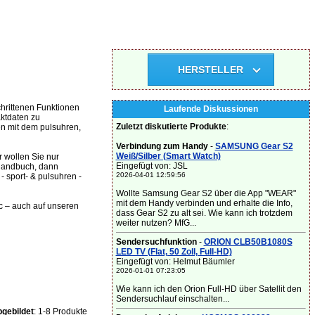
HERSTELLER
chrittenen Funktionen
Laufende Diskussionen
aktdaten zu
Zuletzt diskutierte Produkte
:
n mit dem pulsuhren,
Verbindung zum Handy
-
SAMSUNG Gear S2
Weiß/Silber (Smart Watch)
 wollen Sie nur
Eingefügt von: JSL
-Handbuch, dann
2026-04-01 12:59:56
- sport- & pulsuhren -
Wollte Samsung Gear S2 über die App "WEAR"
mit dem Handy verbinden und erhalte die Info,
oc – auch auf unseren
dass Gear S2 zu alt sei. Wie kann ich trotzdem
weiter nutzen? MfG...
Sendersuchfunktion
-
ORION CLB50B1080S
LED TV (Flat, 50 Zoll, Full-HD)
Eingefügt von: Helmut Bäumler
2026-01-01 07:23:05
Wie kann ich den Orion Full-HD über Satellit den
Sendersuchlauf einschalten...
gebildet
: 1-8 Produkte