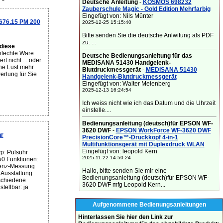
Deutsche Anleitung
-
KOSMOS 698232
Zauberschule Magic - Gold Edition Mehrfarbig
Eingefügt von: Nils Münter
676.15 PM 200
2025-12-25 15:15:40
Bitte senden Sie die deutsche Anlwitung als PDF
zu. ...
diese
hlechte Ware
Deutsche Bedienungsanleitung für das
rt nicht ... oder
MEDISANA 51430 Handgelenk-
ne Lust mehr
Blutdruckmessgerät
-
MEDISANA 51430
ertung für Sie
Handgelenk-Blutdruckmessgerät
Eingefügt von: Walter Meienberg
2025-12-13 16:24:54
Ich weiss nicht wie ich das Datum und die Uhrzeit
einstelle....
Bedienungsanleitung (deutsch)für EPSON WF-
3620 DWF
-
EPSON WorkForce WF-3620 DWF
hr
PrecisionCore™-Druckkopf 4-in-1
Multifunktionsgerät mit Duplexdruck WLAN
Eingefügt von: leopold Kern
p: Pulsuhr
2025-11-22 14:50:24
50 Funktionen:
enz-Messung
Hallo, bitte senden Sie mir eine
 Ausstattung
Bedienungsanleitung (deutsch)für EPSON WF-
schiedene
3620 DWF mfg Leopold Kern...
tellbar: ja
Aufgenommene Bedienungsanleitungen
Hinterlassen Sie hier den Link zur