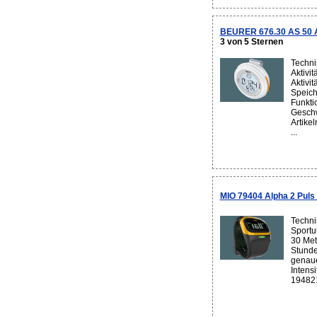
BEURER 676.30 AS 50 Ak
3 von 5 Sternen
Techni
Aktivi
Aktivi
Speich
Funkti
Geschw
Artike
...
MIO 79404 Alpha 2 Puls 
Techni
Sportu
30 Met
Stunde
genau
Intensi
194821