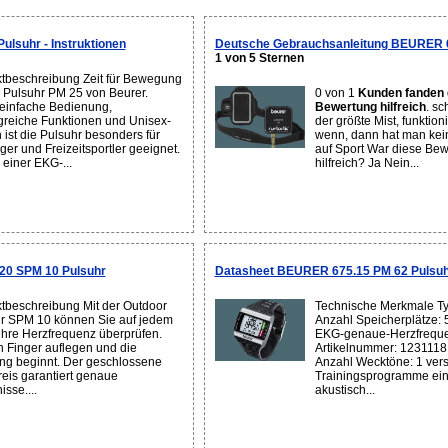
lsuhr - Instruktionen
Deutsche Gebrauchsanleitung BEURER 
1 von 5 Sternen
tbeschreibung Zeit für Bewegung
r Pulsuhr PM 25 von Beurer.
0 von 1
Kunden fanden 
einfache Bedienung,
Bewertung hilfreich
. sc
reiche Funktionen und Unisex-
der größte Mist, funktionie
 ist die Pulsuhr besonders für
wenn, dann hat man kei
ger und Freizeitsportler geeignet.
auf Sport War diese Bew
einer EKG-...
hilfreich? Ja Nein...
20 SPM 10 Pulsuhr
Datasheet BEURER 675.15 PM 62 Pulsu
tbeschreibung Mit der Outdoor
Technische Merkmale Ty
r SPM 10 können Sie auf jedem
Anzahl Speicherplätze: 
 ihre Herzfrequenz überprüfen.
EKG-genaue-Herzfrequ
h Finger auflegen und die
Artikelnummer: 1231118
g beginnt. Der geschlossene
Anzahl Wecktöne: 1 ver
eis garantiert genaue
Trainingsprogramme eins
sse....
akustisch...