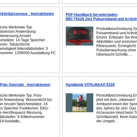
tivitätssensor - Instruktionen
PDF-Handbuch herunterladen
MIO 79428 2in1 Pulsarmband und Activit
sche Merkmale Typ:
Produktbeschreibung 2i
tätssensor Anwendung:
Pulsarmband und Activity
tätsmessung Anzahl
Einem. Erfassen Sie Ihre
erplätze: 14 Tage Speicher
Aktivitäten und erreichen
onen: Tatsächliche
Fitnessziele. Ermöglicht 
indigkeit Intensitätsstufen: 5
Pulsüberwachung ohne B
lnummer: 1266000 Ausstattung PC
Überwacht Schritte, ...
Puls-Sportuhr - Instruktionen
Handbook VITALMAXX 9328
sche Merkmale Typ: Puls-
Produktbeschreibung En
hr Anwendung: Wasserdicht bis
jetzt mit dem „vitalmaxx
er Anzahl Speicherplätze: 24
Armband einen der Spor
n Speicher Funktionen: EKG-
des Jahres für sich: Das 
e-Herzfrequenz-Messung
Accessoire misst beim T
tätsstufen: 6 Artikelnummer:
Schrittanzahl, Ihren Kal
9 Ausstattu...
die Umgeb...