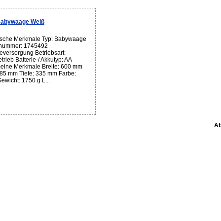
Babywaage Weiß
sche Merkmale Typ: Babywaage
lnummer: 1745492
eversorgung Betriebsart:
rieb Batterie-/ Akkutyp: AA
eine Merkmale Breite: 600 mm
85 mm Tiefe: 335 mm Farbe:
ewicht: 1750 g L...
Ab