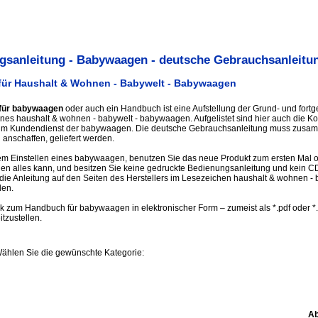
gsanleitung - Babywaagen - deutsche Gebrauchsanleitu
für Haushalt & Wohnen - Babywelt - Babywaagen
 für babywaagen
oder auch ein Handbuch ist eine Aufstellung der Grund- und fortg
nes haushalt & wohnen - babywelt - babywaagen. Aufgelistet sind hier auch die Ko
zum Kundendienst der babywaagen. Die deutsche Gebrauchsanleitung muss zusa
anschaffen, geliefert werden.
m Einstellen eines babywaagen, benutzen Sie das neue Produkt zum ersten Mal o
n alles kann, und besitzen Sie keine gedruckte Bedienungsanleitung und kein 
 die Anleitung auf den Seiten des Herstellers im Lesezeichen haushalt & wohnen - 
en.
ink zum Handbuch für babywaagen in elektronischer Form – zumeist als *.pdf oder *
itzustellen.
Wählen Sie die gewünschte Kategorie:
Ab