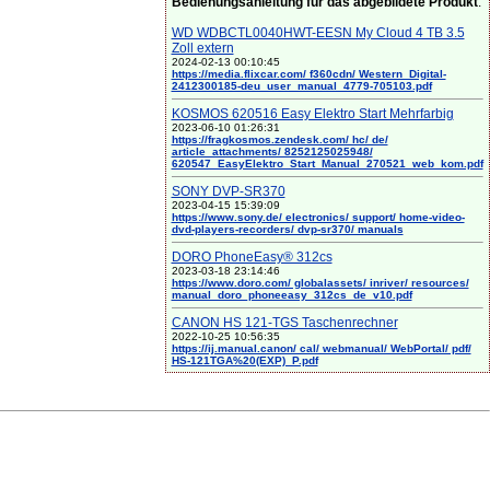
Bedienungsanleitung für das abgebildete Produkt
:
WD WDBCTL0040HWT-EESN My Cloud 4 TB 3.5
Zoll extern
2024-02-13 00:10:45
https://media.flixcar.com/ f360cdn/ Western_Digital-
2412300185-deu_user_manual_4779-705103.pdf
KOSMOS 620516 Easy Elektro Start Mehrfarbig
2023-06-10 01:26:31
https://fragkosmos.zendesk.com/ hc/ de/
article_attachments/ 8252125025948/
620547_EasyElektro_Start_Manual_270521_web_kom.pdf
SONY DVP-SR370
2023-04-15 15:39:09
https://www.sony.de/ electronics/ support/ home-video-
dvd-players-recorders/ dvp-sr370/ manuals
DORO PhoneEasy® 312cs
2023-03-18 23:14:46
https://www.doro.com/ globalassets/ inriver/ resources/
manual_doro_phoneeasy_312cs_de_v10.pdf
CANON HS 121-TGS Taschenrechner
2022-10-25 10:56:35
https://ij.manual.canon/ cal/ webmanual/ WebPortal/ pdf/
HS-121TGA%20(EXP)_P.pdf