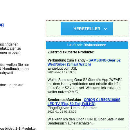
ng
HERSTELLER
eschrittenen
Laufende Diskussionen
ntaktdaten zu
Zuletzt diskutierte Produkte
:
mmen mit dem
Verbindung zum Handy
-
SAMSUNG Gear S2
Weiß/Silber (Smart Watch)
der wollen Sie nur
Eingefügt von: JSL
CD-Handbuch, dann
2026-04-01 12:59:56
babywelt -
Wollte Samsung Gear S2 über die App "WEAR"
mit dem Handy verbinden und erhalte die Info,
.doc – auch auf
dass Gear S2 zu alt sei. Wie kann ich trotzdem
weiter nutzen? MfG...
Sendersuchfunktion
-
ORION CLB50B1080S
LED TV (Flat, 50 Zoll, Full-HD)
Eingefügt von: Helmut Bäumler
2026-01-01 07:23:05
Wie kann ich den Orion Full-HD über Satellit den
Sendersuchlauf einschalten...
gebildet
: 1-1 Produkte