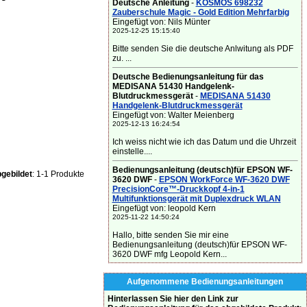
Deutsche Anleitung
-
KOSMOS 698232
Zauberschule Magic - Gold Edition Mehrfarbig
Eingefügt von: Nils Münter
2025-12-25 15:15:40
Bitte senden Sie die deutsche Anlwitung als PDF
zu. ...
Deutsche Bedienungsanleitung für das
MEDISANA 51430 Handgelenk-
Blutdruckmessgerät
-
MEDISANA 51430
Handgelenk-Blutdruckmessgerät
Eingefügt von: Walter Meienberg
2025-12-13 16:24:54
Ich weiss nicht wie ich das Datum und die Uhrzeit
einstelle....
Bedienungsanleitung (deutsch)für EPSON WF-
gebildet
: 1-1 Produkte
3620 DWF
-
EPSON WorkForce WF-3620 DWF
PrecisionCore™-Druckkopf 4-in-1
Multifunktionsgerät mit Duplexdruck WLAN
Eingefügt von: leopold Kern
2025-11-22 14:50:24
Hallo, bitte senden Sie mir eine
Bedienungsanleitung (deutsch)für EPSON WF-
3620 DWF mfg Leopold Kern...
Aufgenommene Bedienungsanleitungen
Hinterlassen Sie hier den Link zur