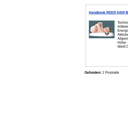
Handbook REER 6409 
Techni
Artike
Energi
Akkubet
Allgem
Höhe: 
Weiß G
Gefunden:
1 Produkte