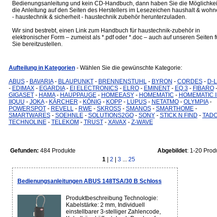
Bedienungsanleitung und kein CD-Handbuch, dann haben Sie die Möglichkei
die Anleitung auf den Seiten des Herstellers im Lesezeichen haushalt & woh
- haustechnik & sicherheit - haustechnik zubehör herunterzuladen.
Wir sind bestrebt, einen Link zum Handbuch für haustechnik-zubehör in
elektronischer Form – zumeist als *.pdf oder *.doc – auch auf unseren Seiten f
Sie bereitzustellen.
Aufteilung in Kategorien
- Wählen Sie die gewünschte Kategorie:
ABUS
-
BAVARIA
-
BLAUPUNKT
-
BRENNENSTUHL
-
BYRON
-
CORDES
-
D-L
-
EDIMAX
-
EGARDIA
-
EI ELECTRONICS
-
ELRO
-
EMINENT
-
EQ 3
-
FIBARO
GIGASET
-
HAMA
-
HAUPPAUGE
-
HOMEEASY
-
HOMEMATIC
-
HOMEMATIC I
IIQUU
-
JOKA
-
KÄRCHER
-
KÖNIG
-
KOPP
-
LUPUS
-
NETATMO
-
OLYMPIA
-
POWERSPOT
-
REVELL
-
RWE
-
SKROSS
-
SMANOS
-
SMARTHOME
-
SMARTWARES
-
SOEHNLE
-
SOLUTIONS2GO
-
SONY
-
STICK N FIND
-
TAD
TECHNOLINE
-
TELEKOM
-
TRUST
-
XAVAX
-
Z-WAVE
Gefunden:
484 Produkte
Abgebildet
: 1-20 Prod
1
|
2
|
3
...
25
Bedienungsanleitungen ABUS 148TSA/30 B Schloss
Produktbeschreibung Technologie:
Kabelstärke: 2 mm, Individuell
einstellbarer 3-stelliger Zahlencode,