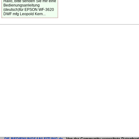
Hallo, bitte senden Sie mir eine
Bedienungsanleitung
(deutsch)für EPSON WF-3620
DWF mfg Leopold Kern...