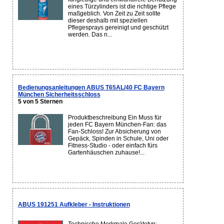
eines Türzylinders ist die richtige Pflege
maßgeblich. Von Zeit zu Zeit sollte
dieser deshalb mit speziellen
Pflegesprays gereinigt und geschützt
werden. Das n...
Bedienungsanleitungen ABUS T65AL/40 FC Bayern
München Sicherheitsschloss
5 von 5 Sternen
Produktbeschreibung Ein Muss für
jeden FC Bayern München-Fan: das
Fan-Schloss! Zur Absicherung von
Gepäck, Spinden in Schule, Uni oder
Fitness-Studio - oder einfach fürs
Gartenhäuschen zuhause!...
ABUS 191251 Aufkleber - Instruktionen