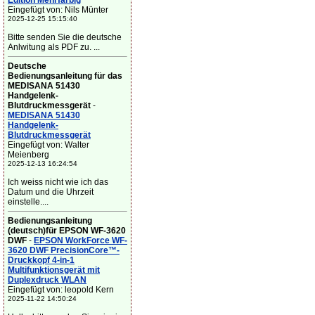
Edition Mehrfarbig
Eingefügt von: Nils Münter
2025-12-25 15:15:40
Bitte senden Sie die deutsche
Anlwitung als PDF zu. ...
Deutsche
Bedienungsanleitung für das
MEDISANA 51430
Handgelenk-
Blutdruckmessgerät
-
MEDISANA 51430
Handgelenk-
Blutdruckmessgerät
Eingefügt von: Walter
Meienberg
2025-12-13 16:24:54
Ich weiss nicht wie ich das
Datum und die Uhrzeit
einstelle....
Bedienungsanleitung
(deutsch)für EPSON WF-3620
DWF
-
EPSON WorkForce WF-
3620 DWF PrecisionCore™-
Druckkopf 4-in-1
Multifunktionsgerät mit
Duplexdruck WLAN
Eingefügt von: leopold Kern
2025-11-22 14:50:24