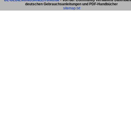
DE-BEDIENUNGSANLEITUNG.de
- Von der Community verwaltete Datenban
deutschen Gebrauchsanleitungen und PDF-Handbücher
sitemap.txt