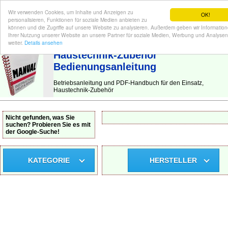
Wir verwenden Cookies, um Inhalte und Anzeigen zu
OK!
personalisieren, Funktionen für soziale Medien anbieten zu
können und die Zugriffe auf unsere Website zu analysieren. Außerdem geben wir Informatio
Ihrer Nutzung unserer Website an unsere Partner für soziale Medien, Werbung und Analysen
BEDIENUNGSANLEITUNG
| Hier finden Sie die deutsche Anleitung!
weiter.
Details ansehen
Haustechnik-Zubehör
Bedienungsanleitung
Betriebsanleitung und PDF-Handbuch für den Einsatz,
Haustechnik-Zubehör
Nicht gefunden, was Sie
suchen? Probieren Sie es mit
der Google-Suche!
KATEGORIE
HERSTELLER