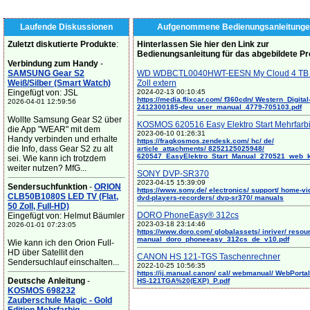
Laufende Diskussionen
Aufgenommene Bedienungsanleitunge
Zuletzt diskutierte Produkte
:
Hinterlassen Sie hier den Link zur
Bedienungsanleitung für das abgebildete P
Verbindung zum Handy
-
SAMSUNG Gear S2
WD WDBCTL0040HWT-EESN My Cloud 4 TB 
Weiß/Silber (Smart Watch)
Zoll extern
Eingefügt von: JSL
2024-02-13 00:10:45
https://media.flixcar.com/ f360cdn/ Western_Digital
2026-04-01 12:59:56
2412300185-deu_user_manual_4779-705103.pdf
Wollte Samsung Gear S2 über
KOSMOS 620516 Easy Elektro Start Mehrfarb
die App "WEAR" mit dem
2023-06-10 01:26:31
Handy verbinden und erhalte
https://fragkosmos.zendesk.com/ hc/ de/
die Info, dass Gear S2 zu alt
article_attachments/ 8252125025948/
620547_EasyElektro_Start_Manual_270521_web_
sei. Wie kann ich trotzdem
weiter nutzen? MfG...
SONY DVP-SR370
2023-04-15 15:39:09
Sendersuchfunktion
-
ORION
https://www.sony.de/ electronics/ support/ home-vi
CLB50B1080S LED TV (Flat,
dvd-players-recorders/ dvp-sr370/ manuals
50 Zoll, Full-HD)
DORO PhoneEasy® 312cs
Eingefügt von: Helmut Bäumler
2023-03-18 23:14:46
2026-01-01 07:23:05
https://www.doro.com/ globalassets/ inriver/ resou
manual_doro_phoneeasy_312cs_de_v10.pdf
Wie kann ich den Orion Full-
HD über Satellit den
CANON HS 121-TGS Taschenrechner
Sendersuchlauf einschalten...
2022-10-25 10:56:35
https://ij.manual.canon/ cal/ webmanual/ WebPortal/
Deutsche Anleitung
-
HS-121TGA%20(EXP)_P.pdf
KOSMOS 698232
Zauberschule Magic - Gold