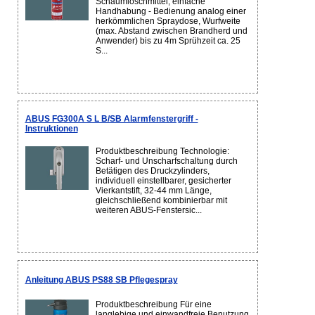
Schaumlöschmittel, einfache
Handhabung - Bedienung analog einer
herkömmlichen Spraydose, Wurfweite
(max. Abstand zwischen Brandherd und
Anwender) bis zu 4m Sprühzeit ca. 25
S...
ABUS FG300A S L B/SB Alarmfenstergriff -
Instruktionen
Produktbeschreibung Technologie:
Scharf- und Unscharfschaltung durch
Betätigen des Druckzylinders,
individuell einstellbarer, gesicherter
Vierkantstift, 32-44 mm Länge,
gleichschließend kombinierbar mit
weiteren ABUS-Fenstersic...
Anleitung ABUS PS88 SB Pflegespray
Produktbeschreibung Für eine
langlebige und einwandfreie Benutzung