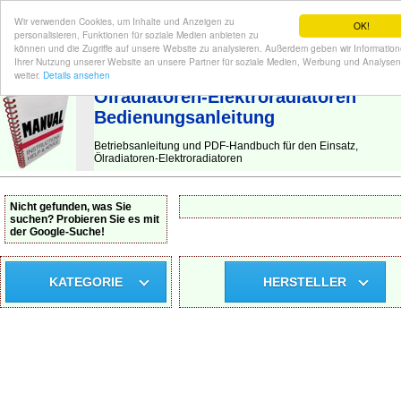
Wir verwenden Cookies, um Inhalte und Anzeigen zu
OK!
personalisieren, Funktionen für soziale Medien anbieten zu
können und die Zugriffe auf unsere Website zu analysieren. Außerdem geben wir Informatio
Ihrer Nutzung unserer Website an unsere Partner für soziale Medien, Werbung und Analysen
BEDIENUNGSANLEITUNG
| Hier finden Sie die deutsche Anleitung!
weiter.
Details ansehen
Ölradiatoren-Elektroradiatoren
Bedienungsanleitung
Betriebsanleitung und PDF-Handbuch für den Einsatz,
Ölradiatoren-Elektroradiatoren
Nicht gefunden, was Sie
suchen? Probieren Sie es mit
der Google-Suche!
KATEGORIE
HERSTELLER