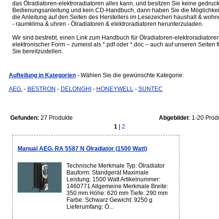
das Ölradiatoren-elektroradiatoren alles kann, und besitzen Sie keine gedruck
Bedienungsanleitung und kein CD-Handbuch, dann haben Sie die Möglichkei
die Anleitung auf den Seiten des Herstellers im Lesezeichen haushalt & woh
- raumklima & uhren - Ölradiatoren & elektroradiatoren herunterzuladen.
Wir sind bestrebt, einen Link zum Handbuch für Ölradiatoren-elektroradiatoren
elektronischer Form – zumeist als *.pdf oder *.doc – auch auf unseren Seiten f
Sie bereitzustellen.
Aufteilung in Kategorien
- Wählen Sie die gewünschte Kategorie:
AEG.
-
BESTRON
-
DELONGHI
-
HONEYWELL
-
SUNTEC
Gefunden:
27 Produkte
Abgebildet
: 1-20 Prod
1
|
2
Manual AEG. RA 5587 N Ölradiator (1500 Watt)
Technische Merkmale Typ: Ölradiator
Bauform: Standgerät Maximale
Leistung: 1500 Watt Artikelnummer:
1460771 Allgemeine Merkmale Breite:
350 mm Höhe: 620 mm Tiefe: 290 mm
Farbe: Schwarz Gewicht: 9250 g
Lieferumfang: Ö...