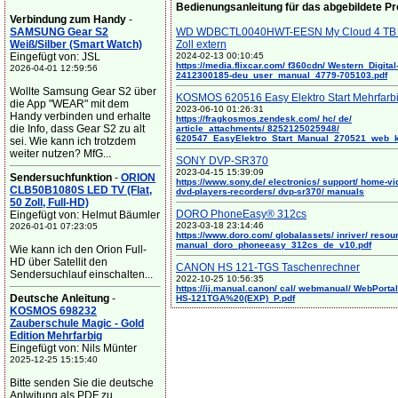
Bedienungsanleitung für das abgebildete P
Verbindung zum Handy
-
SAMSUNG Gear S2
WD WDBCTL0040HWT-EESN My Cloud 4 TB 
Weiß/Silber (Smart Watch)
Zoll extern
Eingefügt von: JSL
2024-02-13 00:10:45
https://media.flixcar.com/ f360cdn/ Western_Digital
2026-04-01 12:59:56
2412300185-deu_user_manual_4779-705103.pdf
Wollte Samsung Gear S2 über
KOSMOS 620516 Easy Elektro Start Mehrfarb
die App "WEAR" mit dem
2023-06-10 01:26:31
Handy verbinden und erhalte
https://fragkosmos.zendesk.com/ hc/ de/
die Info, dass Gear S2 zu alt
article_attachments/ 8252125025948/
620547_EasyElektro_Start_Manual_270521_web_
sei. Wie kann ich trotzdem
weiter nutzen? MfG...
SONY DVP-SR370
2023-04-15 15:39:09
Sendersuchfunktion
-
ORION
https://www.sony.de/ electronics/ support/ home-vi
CLB50B1080S LED TV (Flat,
dvd-players-recorders/ dvp-sr370/ manuals
50 Zoll, Full-HD)
DORO PhoneEasy® 312cs
Eingefügt von: Helmut Bäumler
2023-03-18 23:14:46
2026-01-01 07:23:05
https://www.doro.com/ globalassets/ inriver/ resou
manual_doro_phoneeasy_312cs_de_v10.pdf
Wie kann ich den Orion Full-
HD über Satellit den
CANON HS 121-TGS Taschenrechner
Sendersuchlauf einschalten...
2022-10-25 10:56:35
https://ij.manual.canon/ cal/ webmanual/ WebPortal/
Deutsche Anleitung
-
HS-121TGA%20(EXP)_P.pdf
KOSMOS 698232
Zauberschule Magic - Gold
Edition Mehrfarbig
Eingefügt von: Nils Münter
2025-12-25 15:15:40
Bitte senden Sie die deutsche
Anlwitung als PDF zu. ...