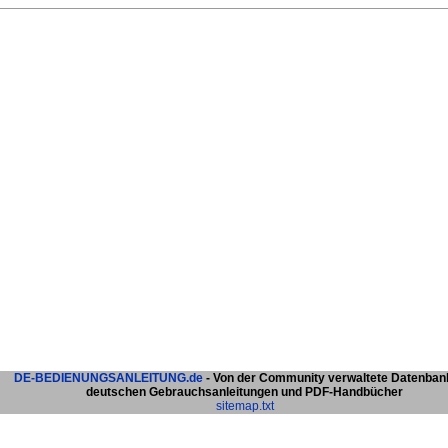
DE-BEDIENUNGSANLEITUNG.de
- Von der Community verwaltete Datenban
deutschen Gebrauchsanleitungen und PDF-Handbücher
sitemap.txt