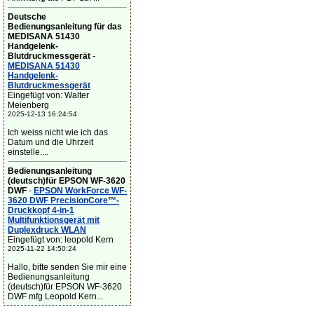
Deutsche
Bedienungsanleitung für das
MEDISANA 51430
Handgelenk-
Blutdruckmessgerät
-
MEDISANA 51430
Handgelenk-
Blutdruckmessgerät
Eingefügt von: Walter
Meienberg
2025-12-13 16:24:54
Ich weiss nicht wie ich das
Datum und die Uhrzeit
einstelle....
Bedienungsanleitung
(deutsch)für EPSON WF-3620
DWF
-
EPSON WorkForce WF-
3620 DWF PrecisionCore™-
Druckkopf 4-in-1
Multifunktionsgerät mit
Duplexdruck WLAN
Eingefügt von: leopold Kern
2025-11-22 14:50:24
Hallo, bitte senden Sie mir eine
Bedienungsanleitung
(deutsch)für EPSON WF-3620
DWF mfg Leopold Kern...