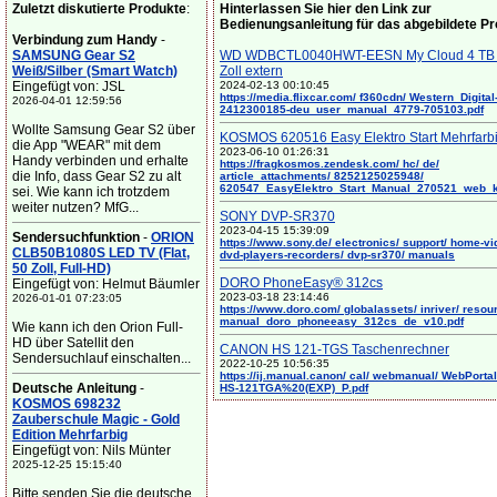
Zuletzt diskutierte Produkte
:
Hinterlassen Sie hier den Link zur
Bedienungsanleitung für das abgebildete P
Verbindung zum Handy
-
SAMSUNG Gear S2
WD WDBCTL0040HWT-EESN My Cloud 4 TB 
Weiß/Silber (Smart Watch)
Zoll extern
Eingefügt von: JSL
2024-02-13 00:10:45
https://media.flixcar.com/ f360cdn/ Western_Digital
2026-04-01 12:59:56
2412300185-deu_user_manual_4779-705103.pdf
Wollte Samsung Gear S2 über
KOSMOS 620516 Easy Elektro Start Mehrfarb
die App "WEAR" mit dem
2023-06-10 01:26:31
Handy verbinden und erhalte
https://fragkosmos.zendesk.com/ hc/ de/
die Info, dass Gear S2 zu alt
article_attachments/ 8252125025948/
620547_EasyElektro_Start_Manual_270521_web_
sei. Wie kann ich trotzdem
weiter nutzen? MfG...
SONY DVP-SR370
2023-04-15 15:39:09
Sendersuchfunktion
-
ORION
https://www.sony.de/ electronics/ support/ home-vi
CLB50B1080S LED TV (Flat,
dvd-players-recorders/ dvp-sr370/ manuals
50 Zoll, Full-HD)
DORO PhoneEasy® 312cs
Eingefügt von: Helmut Bäumler
2023-03-18 23:14:46
2026-01-01 07:23:05
https://www.doro.com/ globalassets/ inriver/ resou
manual_doro_phoneeasy_312cs_de_v10.pdf
Wie kann ich den Orion Full-
HD über Satellit den
CANON HS 121-TGS Taschenrechner
Sendersuchlauf einschalten...
2022-10-25 10:56:35
https://ij.manual.canon/ cal/ webmanual/ WebPortal/
Deutsche Anleitung
-
HS-121TGA%20(EXP)_P.pdf
KOSMOS 698232
Zauberschule Magic - Gold
Edition Mehrfarbig
Eingefügt von: Nils Münter
2025-12-25 15:15:40
Bitte senden Sie die deutsche