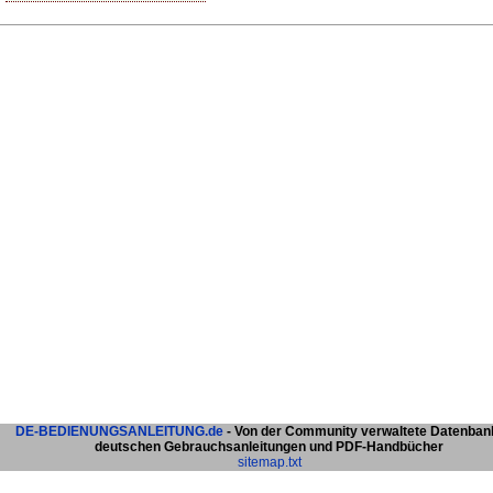
DE-BEDIENUNGSANLEITUNG.de
- Von der Community verwaltete Datenban
deutschen Gebrauchsanleitungen und PDF-Handbücher
sitemap.txt