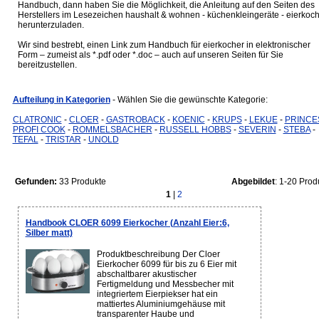
Handbuch, dann haben Sie die Möglichkeit, die Anleitung auf den Seiten des
Herstellers im Lesezeichen haushalt & wohnen - küchenkleingeräte - eierkoc
herunterzuladen.
Wir sind bestrebt, einen Link zum Handbuch für eierkocher in elektronischer
Form – zumeist als *.pdf oder *.doc – auch auf unseren Seiten für Sie
bereitzustellen.
Aufteilung in Kategorien
- Wählen Sie die gewünschte Kategorie:
CLATRONIC
-
CLOER
-
GASTROBACK
-
KOENIC
-
KRUPS
-
LEKUE
-
PRINCE
PROFI COOK
-
ROMMELSBACHER
-
RUSSELL HOBBS
-
SEVERIN
-
STEBA
-
TEFAL
-
TRISTAR
-
UNOLD
Gefunden:
33 Produkte
Abgebildet
: 1-20 Prod
1
|
2
Handbook CLOER 6099 Eierkocher (Anzahl Eier:6,
Silber matt)
Produktbeschreibung Der Cloer
Eierkocher 6099 für bis zu 6 Eier mit
abschaltbarer akustischer
Fertigmeldung und Messbecher mit
integriertem Eierpiekser hat ein
mattiertes Aluminiumgehäuse mit
transparenter Haube und