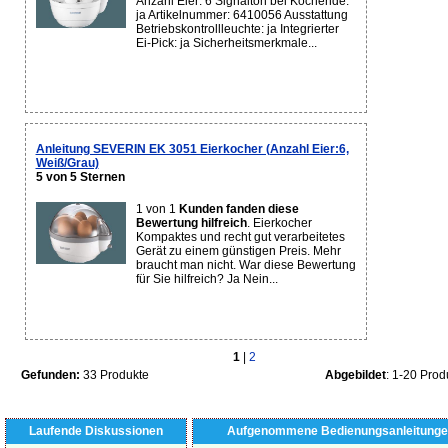
Anzahl Eier: 6 Signalton bei Kochende:
ja Artikelnummer: 6410056 Ausstattung
Betriebskontrollleuchte: ja Integrierter
Ei-Pick: ja Sicherheitsmerkmale...
Anleitung SEVERIN EK 3051 Eierkocher (Anzahl Eier:6,
Weiß/Grau)
5 von 5 Sternen
1 von 1
Kunden fanden diese
Bewertung hilfreich
. Eierkocher
Kompaktes und recht gut verarbeitetes
Gerät zu einem günstigen Preis. Mehr
braucht man nicht. War diese Bewertung
für Sie hilfreich? Ja Nein...
1
|
2
Gefunden:
33 Produkte
Abgebildet
: 1-20 Prod
Laufende Diskussionen
Aufgenommene Bedienungsanleitunge