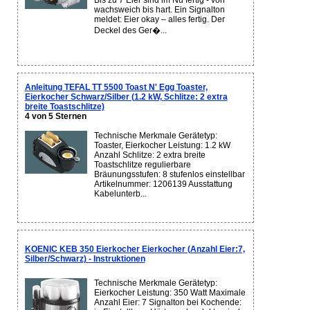
Bis zu 7 Eier sind im Nu fertig - von
wachsweich bis hart. Ein Signalton
meldet: Eier okay – alles fertig. Der
Deckel des Ger�...
Anleitung TEFAL TT 5500 Toast N' Egg Toaster,
Eierkocher Schwarz/Silber (1.2 kW, Schlitze: 2 extra
breite Toastschlitze)
4 von 5 Sternen
Technische Merkmale Gerätetyp:
Toaster, Eierkocher Leistung: 1.2 kW
Anzahl Schlitze: 2 extra breite
Toastschlitze regulierbare
Bräunungsstufen: 8 stufenlos einstellbar
Artikelnummer: 1206139 Ausstattung
Kabelunterb...
KOENIC KEB 350 Eierkocher Eierkocher (Anzahl Eier:7,
Silber/Schwarz) - Instruktionen
Technische Merkmale Gerätetyp:
Eierkocher Leistung: 350 Watt Maximale
Anzahl Eier: 7 Signalton bei Kochende: