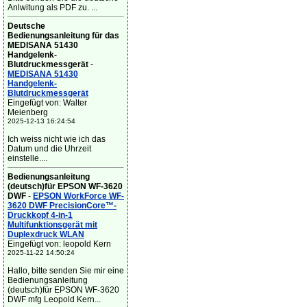
Anlwitung als PDF zu. ...
Deutsche
Bedienungsanleitung für das
MEDISANA 51430
Handgelenk-
Blutdruckmessgerät
-
MEDISANA 51430
Handgelenk-
Blutdruckmessgerät
Eingefügt von: Walter
Meienberg
2025-12-13 16:24:54
Ich weiss nicht wie ich das
Datum und die Uhrzeit
einstelle....
Bedienungsanleitung
(deutsch)für EPSON WF-3620
DWF
-
EPSON WorkForce WF-
3620 DWF PrecisionCore™-
Druckkopf 4-in-1
Multifunktionsgerät mit
Duplexdruck WLAN
Eingefügt von: leopold Kern
2025-11-22 14:50:24
Hallo, bitte senden Sie mir eine
Bedienungsanleitung
(deutsch)für EPSON WF-3620
DWF mfg Leopold Kern...