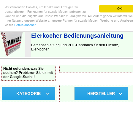
Wir verwenden Cookies, um Inhalte und Anzeigen zu
OK!
personalisieren, Funktionen für soziale Medien anbieten zu
können und die Zugriffe auf unsere Website zu analysieren. Außerdem geben wir Informatio
Ihrer Nutzung unserer Website an unsere Partner für soziale Medien, Werbung und Analysen
BEDIENUNGSANLEITUNG
| Hier finden Sie die deutsche Anleitung!
weiter.
Details ansehen
Eierkocher Bedienungsanleitung
Betriebsanleitung und PDF-Handbuch für den Einsatz,
Eierkocher
Nicht gefunden, was Sie
suchen? Probieren Sie es mit
der Google-Suche!
KATEGORIE
HERSTELLER