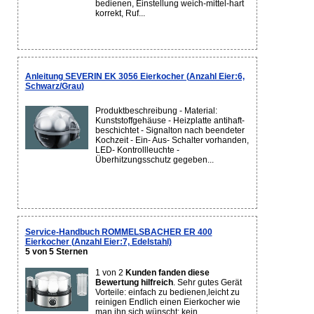
bedienen, Einstellung weich-mittel-hart
korrekt, Ruf...
Anleitung SEVERIN EK 3056 Eierkocher (Anzahl Eier:6,
Schwarz/Grau)
Produktbeschreibung - Material:
Kunststoffgehäuse - Heizplatte antihaft-
beschichtet - Signalton nach beendeter
Kochzeit - Ein- Aus- Schalter vorhanden,
LED- Kontrollleuchte -
Überhitzungsschutz gegeben...
Service-Handbuch ROMMELSBACHER ER 400
Eierkocher (Anzahl Eier:7, Edelstahl)
5 von 5 Sternen
1 von 2
Kunden fanden diese
Bewertung hilfreich
. Sehr gutes Gerät
Vorteile: einfach zu bedienen,leicht zu
reinigen Endlich einen Eierkocher wie
man ihn sich wünscht; kein