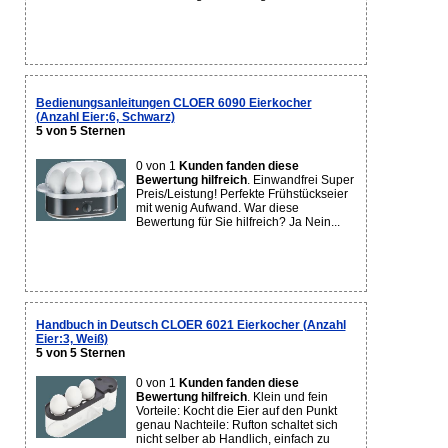
Bedienungsanleitungen CLOER 6090 Eierkocher
(Anzahl Eier:6, Schwarz)
5 von 5 Sternen
0 von 1
Kunden fanden diese
Bewertung hilfreich
. Einwandfrei Super
Preis/Leistung! Perfekte Frühstückseier
mit wenig Aufwand. War diese
Bewertung für Sie hilfreich? Ja Nein...
Handbuch in Deutsch CLOER 6021 Eierkocher (Anzahl
Eier:3, Weiß)
5 von 5 Sternen
0 von 1
Kunden fanden diese
Bewertung hilfreich
. Klein und fein
Vorteile: Kocht die Eier auf den Punkt
genau Nachteile: Rufton schaltet sich
nicht selber ab Handlich, einfach zu