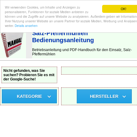
Wir verwenden Cookies, um Inhalte und Anzeigen zu
OK!
personalisieren, Funktionen für soziale Medien anbieten zu
können und die Zugriffe auf unsere Website zu analysieren. Außerdem geben wir Informatio
Ihrer Nutzung unserer Website an unsere Partner für soziale Medien, Werbung und Analysen
BEDIENUNGSANLEITUNG
| Hier finden Sie die deutsche Anleitung!
weiter.
Details ansehen
Salz-Pfeffermühlen
Bedienungsanleitung
Betriebsanleitung und PDF-Handbuch für den Einsatz, Salz-
Pfeffermühlen
Nicht gefunden, was Sie
suchen? Probieren Sie es mit
der Google-Suche!
KATEGORIE
HERSTELLER