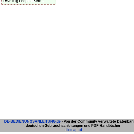
DWF mfg Leopold Kern...
DE-BEDIENUNGSANLEITUNG.de
- Von der Community verwaltete Datenban
deutschen Gebrauchsanleitungen und PDF-Handbücher
sitemap.txt