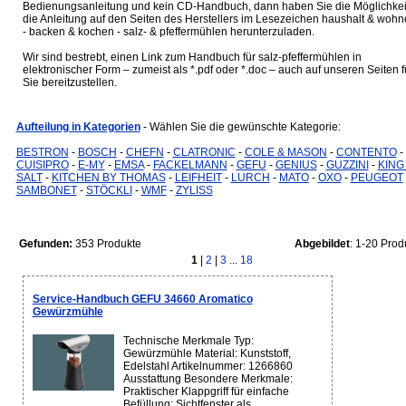
Bedienungsanleitung und kein CD-Handbuch, dann haben Sie die Möglichkei
die Anleitung auf den Seiten des Herstellers im Lesezeichen haushalt & woh
- backen & kochen - salz- & pfeffermühlen herunterzuladen.
Wir sind bestrebt, einen Link zum Handbuch für salz-pfeffermühlen in
elektronischer Form – zumeist als *.pdf oder *.doc – auch auf unseren Seiten f
Sie bereitzustellen.
Aufteilung in Kategorien
- Wählen Sie die gewünschte Kategorie:
BESTRON
-
BOSCH
-
CHEFN
-
CLATRONIC
-
COLE & MASON
-
CONTENTO
-
CUISIPRO
-
E-MY
-
EMSA
-
FACKELMANN
-
GEFU
-
GENIUS
-
GUZZINI
-
KING
SALT
-
KITCHEN BY THOMAS
-
LEIFHEIT
-
LURCH
-
MATO
-
OXO
-
PEUGEOT
SAMBONET
-
STÖCKLI
-
WMF
-
ZYLISS
Gefunden:
353 Produkte
Abgebildet
: 1-20 Prod
1
|
2
|
3
...
18
Service-Handbuch GEFU 34660 Aromatico
Gewürzmühle
Technische Merkmale Typ:
Gewürzmühle Material: Kunststoff,
Edelstahl Artikelnummer: 1266860
Ausstattung Besondere Merkmale:
Praktischer Klappgriff für einfache
Befüllung; Sichtfenster als