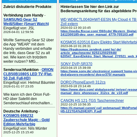
Zuletzt diskutierte Produkte
:
Hinterlassen Sie hier den Link zur
Bedienungsanleitung für das abgebildete P
Verbindung zum Handy
-
SAMSUNG Gear S2
WD WDBCTL0040HWT-EESN My Cloud 4 TB 
Weiß/Silber (Smart Watch)
Zoll extern
Eingefügt von: JSL
2024-02-13 00:10:45
https://media.flixcar.com/ f360cdn/ Western_Digital
2026-04-01 12:59:56
2412300185-deu_user_manual_4779-705103.pdf
Wollte Samsung Gear S2 über
KOSMOS 620516 Easy Elektro Start Mehrfarb
die App "WEAR" mit dem
2023-06-10 01:26:31
Handy verbinden und erhalte
https://fragkosmos.zendesk.com/ hc/ de/
die Info, dass Gear S2 zu alt
article_attachments/ 8252125025948/
620547_EasyElektro_Start_Manual_270521_web_
sei. Wie kann ich trotzdem
weiter nutzen? MfG...
SONY DVP-SR370
2023-04-15 15:39:09
Sendersuchfunktion
-
ORION
https://www.sony.de/ electronics/ support/ home-vi
CLB50B1080S LED TV (Flat,
dvd-players-recorders/ dvp-sr370/ manuals
50 Zoll, Full-HD)
DORO PhoneEasy® 312cs
Eingefügt von: Helmut Bäumler
2023-03-18 23:14:46
2026-01-01 07:23:05
https://www.doro.com/ globalassets/ inriver/ resou
manual_doro_phoneeasy_312cs_de_v10.pdf
Wie kann ich den Orion Full-
HD über Satellit den
CANON HS 121-TGS Taschenrechner
Sendersuchlauf einschalten...
2022-10-25 10:56:35
https://ij.manual.canon/ cal/ webmanual/ WebPortal/
Deutsche Anleitung
-
HS-121TGA%20(EXP)_P.pdf
KOSMOS 698232
Zauberschule Magic - Gold
Edition Mehrfarbig
Eingefügt von: Nils Münter
2025-12-25 15:15:40