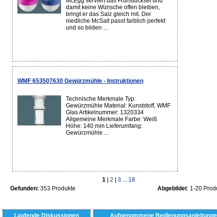
McEgg serviert das Frühstücksei und
damit keine Wünsche offen bleiben,
bringt er das Salz gleich mit. Der
niedliche McSalt passt farblich perfekt
und so bilden ...
WMF 653507630 Gewürzmühle - Instruktionen
Technische Merkmale Typ:
Gewürzmühle Material: Kunststoff, WMF
Glas Artikelnummer: 1320334
Allgemeine Merkmale Farbe: Weiß
Höhe: 140 mm Lieferumfang:
Gewürzmühle ...
1
|
2
|
3
...
18
Gefunden:
353 Produkte
Abgebildet
: 1-20 Prod
Laufende Diskussionen
Aufgenommene Bedienungsanleitunge