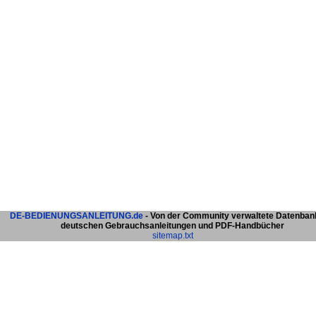
DE-BEDIENUNGSANLEITUNG.de
- Von der Community verwaltete Datenban
deutschen Gebrauchsanleitungen und PDF-Handbücher
sitemap.txt