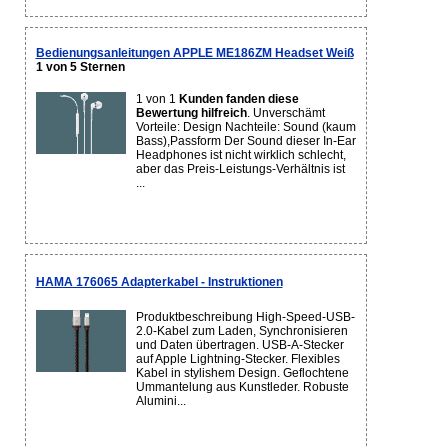
Bedienungsanleitungen APPLE ME186ZM Headset Weiß
1 von 5 Sternen
1 von 1
Kunden fanden diese
Bewertung hilfreich
. Unverschämt
Vorteile: Design Nachteile: Sound (kaum
Bass),Passform Der Sound dieser In-Ear
Headphones ist nicht wirklich schlecht,
aber das Preis-Leistungs-Verhältnis ist
...
HAMA 176065 Adapterkabel - Instruktionen
Produktbeschreibung High-Speed-USB-
2.0-Kabel zum Laden, Synchronisieren
und Daten übertragen. USB-A-Stecker
auf Apple Lightning-Stecker. Flexibles
Kabel in stylishem Design. Geflochtene
Ummantelung aus Kunstleder. Robuste
Alumini...