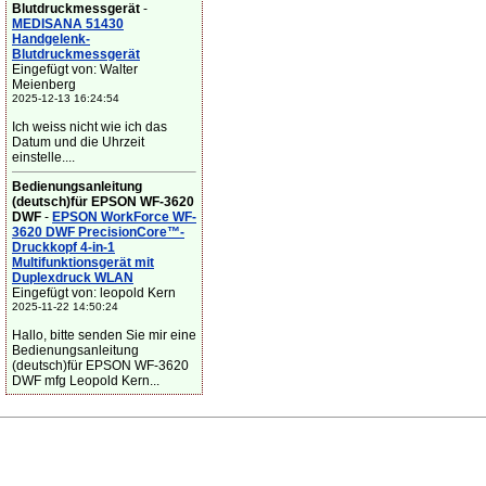
Blutdruckmessgerät
-
MEDISANA 51430
Handgelenk-
Blutdruckmessgerät
Eingefügt von: Walter
Meienberg
2025-12-13 16:24:54
Ich weiss nicht wie ich das
Datum und die Uhrzeit
einstelle....
Bedienungsanleitung
(deutsch)für EPSON WF-3620
DWF
-
EPSON WorkForce WF-
3620 DWF PrecisionCore™-
Druckkopf 4-in-1
Multifunktionsgerät mit
Duplexdruck WLAN
Eingefügt von: leopold Kern
2025-11-22 14:50:24
Hallo, bitte senden Sie mir eine
Bedienungsanleitung
(deutsch)für EPSON WF-3620
DWF mfg Leopold Kern...