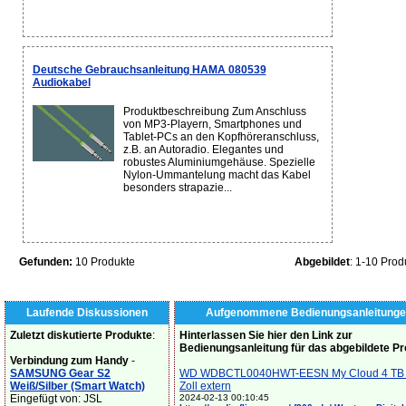
Deutsche Gebrauchsanleitung HAMA 080539
Audiokabel
Produktbeschreibung Zum Anschluss
von MP3-Playern, Smartphones und
Tablet-PCs an den Kopfhöreranschluss,
z.B. an Autoradio. Elegantes und
robustes Aluminiumgehäuse. Spezielle
Nylon-Ummantelung macht das Kabel
besonders strapazie...
Gefunden:
10 Produkte
Abgebildet
: 1-10 Prod
Laufende Diskussionen
Aufgenommene Bedienungsanleitunge
Zuletzt diskutierte Produkte
:
Hinterlassen Sie hier den Link zur
Bedienungsanleitung für das abgebildete P
Verbindung zum Handy
-
SAMSUNG Gear S2
WD WDBCTL0040HWT-EESN My Cloud 4 TB 
Weiß/Silber (Smart Watch)
Zoll extern
Eingefügt von: JSL
2024-02-13 00:10:45