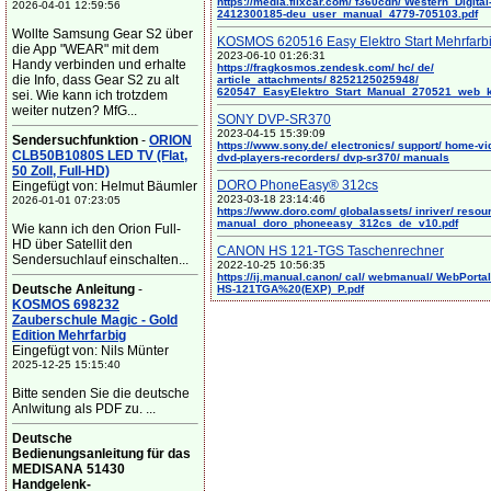
https://media.flixcar.com/ f360cdn/ Western_Digital
2026-04-01 12:59:56
2412300185-deu_user_manual_4779-705103.pdf
Wollte Samsung Gear S2 über
KOSMOS 620516 Easy Elektro Start Mehrfarb
die App "WEAR" mit dem
2023-06-10 01:26:31
Handy verbinden und erhalte
https://fragkosmos.zendesk.com/ hc/ de/
die Info, dass Gear S2 zu alt
article_attachments/ 8252125025948/
620547_EasyElektro_Start_Manual_270521_web_
sei. Wie kann ich trotzdem
weiter nutzen? MfG...
SONY DVP-SR370
2023-04-15 15:39:09
Sendersuchfunktion
-
ORION
https://www.sony.de/ electronics/ support/ home-vi
CLB50B1080S LED TV (Flat,
dvd-players-recorders/ dvp-sr370/ manuals
50 Zoll, Full-HD)
DORO PhoneEasy® 312cs
Eingefügt von: Helmut Bäumler
2023-03-18 23:14:46
2026-01-01 07:23:05
https://www.doro.com/ globalassets/ inriver/ resou
manual_doro_phoneeasy_312cs_de_v10.pdf
Wie kann ich den Orion Full-
HD über Satellit den
CANON HS 121-TGS Taschenrechner
Sendersuchlauf einschalten...
2022-10-25 10:56:35
https://ij.manual.canon/ cal/ webmanual/ WebPortal/
Deutsche Anleitung
-
HS-121TGA%20(EXP)_P.pdf
KOSMOS 698232
Zauberschule Magic - Gold
Edition Mehrfarbig
Eingefügt von: Nils Münter
2025-12-25 15:15:40
Bitte senden Sie die deutsche
Anlwitung als PDF zu. ...
Deutsche
Bedienungsanleitung für das
MEDISANA 51430
Handgelenk-