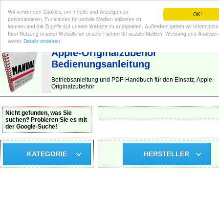
Wir verwenden Cookies, um Inhalte und Anzeigen zu
OK!
personalisieren, Funktionen für soziale Medien anbieten zu
können und die Zugriffe auf unsere Website zu analysieren. Außerdem geben wir Informatio
Ihrer Nutzung unserer Website an unsere Partner für soziale Medien, Werbung und Analysen
BEDIENUNGSANLEITUNG
| Hier finden Sie die deutsche Anleitung!
weiter.
Details ansehen
Apple-Originalzubehör
Bedienungsanleitung
Betriebsanleitung und PDF-Handbuch für den Einsatz, Apple-
Originalzubehör
Nicht gefunden, was Sie
suchen? Probieren Sie es mit
der Google-Suche!
KATEGORIE
HERSTELLER