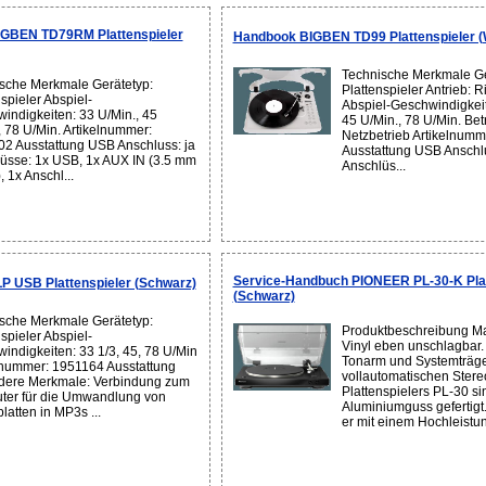
IGBEN TD79RM Plattenspieler
Handbook BIGBEN TD99 Plattenspieler (
Technische Merkmale Ge
sche Merkmale Gerätetyp:
Plattenspieler Antrieb: 
spieler Abspiel-
Abspiel-Geschwindigkeit
indigkeiten: 33 U/Min., 45
45 U/Min., 78 U/Min. Betr
, 78 U/Min. Artikelnummer:
Netzbetrieb Artikelnum
2 Ausstattung USB Anschluss: ja
Ausstattung USB Anschlu
üsse: 1x USB, 1x AUX IN (3.5 mm
Anschlüs...
, 1x Anschl...
Service-Handbuch PIONEER PL-30-K Plat
LP USB Plattenspieler (Schwarz)
(Schwarz)
sche Merkmale Gerätetyp:
Produktbeschreibung Ma
spieler Abspiel-
Vinyl eben unschlagbar. P
indigkeiten: 33 1/3, 45, 78 U/Min
Tonarm und Systemträge
lnummer: 1951164 Ausstattung
vollautomatischen Stere
ere Merkmale: Verbindung zum
Plattenspielers PL-30 si
er für die Umwandlung von
Aluminiumguss gefertigt. 
latten in MP3s ...
er mit einem Hochleistu