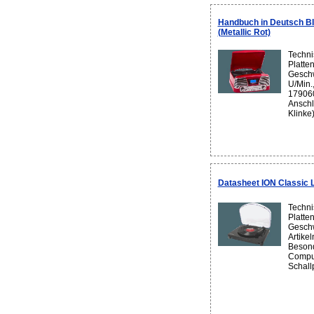
Handbuch in Deutsch B
(Metallic Rot)
Techni
Platten
Geschw
U/Min.
179060
Anschl
Klinke)
Datasheet ION Classic 
Techni
Platten
Geschw
Artike
Besond
Comput
Schallp