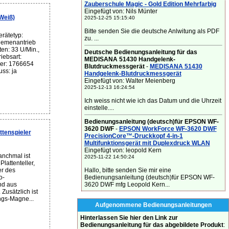
Zauberschule Magic - Gold Edition Mehrfarbig
Eingefügt von: Nils Münter
Weiß)
2025-12-25 15:15:40
Bitte senden Sie die deutsche Anlwitung als PDF
rätetyp:
zu. ...
Riemenantrieb
en: 33 U/Min.,
Deutsche Bedienungsanleitung für das
iebsart:
MEDISANA 51430 Handgelenk-
mer: 1766654
Blutdruckmessgerät
-
MEDISANA 51430
ss: ja
Handgelenk-Blutdruckmessgerät
Eingefügt von: Walter Meienberg
2025-12-13 16:24:54
Ich weiss nicht wie ich das Datum und die Uhrzeit
einstelle....
Bedienungsanleitung (deutsch)für EPSON WF-
3620 DWF
-
EPSON WorkForce WF-3620 DWF
tenspieler
PrecisionCore™-Druckkopf 4-in-1
Multifunktionsgerät mit Duplexdruck WLAN
Eingefügt von: leopold Kern
nchmal ist
2025-11-22 14:50:24
lattenteller,
Hallo, bitte senden Sie mir eine
r des
Bedienungsanleitung (deutsch)für EPSON WF-
o-
3620 DWF mfg Leopold Kern...
nd aus
Zusätzlich ist
ngs-Magne...
Aufgenommene Bedienungsanleitungen
Hinterlassen Sie hier den Link zur
Bedienungsanleitung für das abgebildete Produkt
: