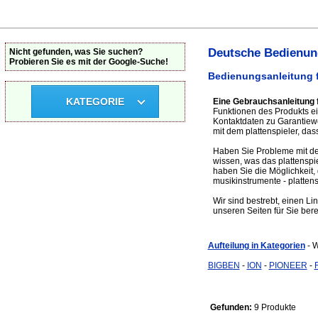
Deutsche Bedienung
Nicht gefunden, was Sie suchen?
Probieren Sie es mit der Google-Suche!
Bedienungsanleitung f
KATEGORIE
Eine Gebrauchsanleitung f
Funktionen des Produkts ein
Kontaktdaten zu Garantiew
mit dem plattenspieler, das
Haben Sie Probleme mit dem
wissen, was das plattensp
haben Sie die Möglichkeit, 
musikinstrumente - platten
Wir sind bestrebt, einen Li
unseren Seiten für Sie bere
Aufteilung in Kategorien
- 
BIGBEN
-
ION
-
PIONEER
-
Gefunden:
9 Produkte