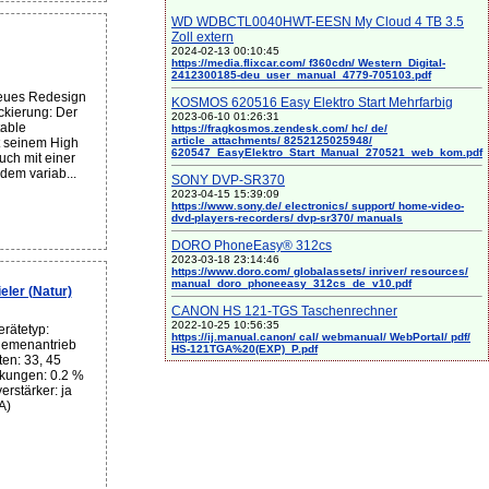
WD WDBCTL0040HWT-EESN My Cloud 4 TB 3.5
Zoll extern
2024-02-13 00:10:45
https://media.flixcar.com/ f360cdn/ Western_Digital-
2412300185-deu_user_manual_4779-705103.pdf
eues Redesign
KOSMOS 620516 Easy Elektro Start Mehrfarbig
ckierung: Der
2023-06-10 01:26:31
able
https://fragkosmos.zendesk.com/ hc/ de/
article_attachments/ 8252125025948/
t seinem High
620547_EasyElektro_Start_Manual_270521_web_kom.pdf
uch mit einer
 dem variab...
SONY DVP-SR370
2023-04-15 15:39:09
https://www.sony.de/ electronics/ support/ home-video-
dvd-players-recorders/ dvp-sr370/ manuals
DORO PhoneEasy® 312cs
2023-03-18 23:14:46
https://www.doro.com/ globalassets/ inriver/ resources/
manual_doro_phoneeasy_312cs_de_v10.pdf
ler (Natur)
CANON HS 121-TGS Taschenrechner
2022-10-25 10:56:35
rätetyp:
https://ij.manual.canon/ cal/ webmanual/ WebPortal/ pdf/
Riemenantrieb
HS-121TGA%20(EXP)_P.pdf
en: 33, 45
kungen: 0.2 %
erstärker: ja
A)