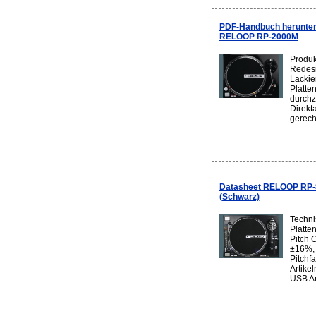
PDF-Handbuch herunter
RELOOP RP-2000M
Produ
Redesi
Lackie
Platte
durchz
Direkt
gerecht
Datasheet RELOOP RP-80
(Schwarz)
Techni
Platten
Pitch C
±16%, 
Pitchf
Artike
USB An