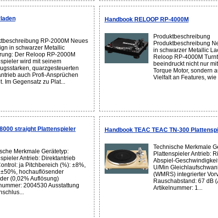
laden
Handbook RELOOP RP-4000M
Produktbeschreibung
ktbeschreibung RP-2000M Neues
Produktbeschreibung N
gn in schwarzer Metallic
in schwarzer Metallic La
rung: Der Reloop RP-2000M
Reloop RP-4000M Turnt
nspieler wird mit seinem
beeindruckt nicht nur mi
ugsstarken, quarzgesteuerten
Torque Motor, sondern a
antrieb auch Profi-Ansprüchen
Vielfalt an Features, wie
. Im Gegensatz zu Plat...
00 straight Plattenspieler
Handbook TEAC TEAC TN-300 Plattenspie
Technische Merkmale Ge
sche Merkmale Gerätetyp:
Plattenspieler Antrieb: 
spieler Antrieb: Direktantrieb
Abspiel-Geschwindigkeit
ontrol: ja Pitchbereich (%): ±8%,
U/Min Gleichlaufschwan
±50%, hochauflösender
(WMRS) integrierter Vorv
ader (0,02% Auflösung)
Rauschabstand: 67 dB (
lnummer: 2004530 Ausstattung
Artikelnummer: 1...
schlus...