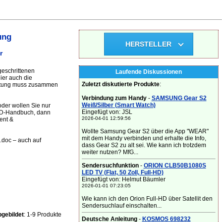
ung
HERSTELLER
r
geschrittenen
Laufende Diskussionen
hier auch die
Zuletzt diskutierte Produkte
:
eitung muss zusammen
Verbindung zum Handy
-
SAMSUNG Gear S2
Weiß/Silber (Smart Watch)
oder wollen Sie nur
Eingefügt von: JSL
 CD-Handbuch, dann
2026-04-01 12:59:56
ent &
Wollte Samsung Gear S2 über die App "WEAR"
mit dem Handy verbinden und erhalte die Info,
*.doc – auch auf
dass Gear S2 zu alt sei. Wie kann ich trotzdem
weiter nutzen? MfG...
Sendersuchfunktion
-
ORION CLB50B1080S
LED TV (Flat, 50 Zoll, Full-HD)
Eingefügt von: Helmut Bäumler
2026-01-01 07:23:05
Wie kann ich den Orion Full-HD über Satellit den
Sendersuchlauf einschalten...
gebildet
: 1-9 Produkte
Deutsche Anleitung
-
KOSMOS 698232