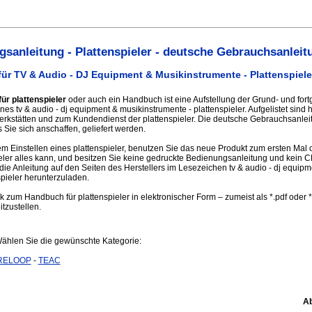
sanleitung - Plattenspieler - deutsche Gebrauchsanleit
ür TV & Audio - DJ Equipment & Musikinstrumente - Plattenspiele
ür plattenspieler
oder auch ein Handbuch ist eine Aufstellung der Grund- und fort
es tv & audio - dj equipment & musikinstrumente - plattenspieler. Aufgelistet sind 
erkstätten und zum Kundendienst der plattenspieler. Die deutsche Gebrauchsanl
s Sie sich anschaffen, geliefert werden.
 Einstellen eines plattenspieler, benutzen Sie das neue Produkt zum ersten Mal 
ieler alles kann, und besitzen Sie keine gedruckte Bedienungsanleitung und kein
die Anleitung auf den Seiten des Herstellers im Lesezeichen tv & audio - dj equipm
spieler herunterzuladen.
nk zum Handbuch für plattenspieler in elektronischer Form – zumeist als *.pdf oder 
itzustellen.
Wählen Sie die gewünschte Kategorie:
RELOOP
-
TEAC
Ab