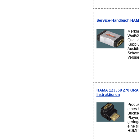
Service-Handbuch HAM
Merkma
Weiß/
Qualit
Kupplu
Ausfüh
Schwen
Versio
HAMA 123358 270 GRA 
Instruktionen
Produk
eines 
Buchse
Player)
gering
eine s
HDMI™-