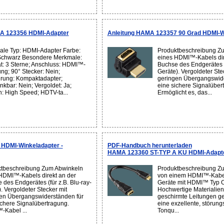
A 123356 HDMI-Adapter
Anleitung HAMA 123357 90 Grad HDMI-W
le Typ: HDMI-Adapter Farbe:
Produktbeschreibung Z
Schwarz Besondere Merkmale:
eines HDMI™-Kabels dir
ät: 3 Sterne; Anschluss: HDMI™-
Buchse des Endgerätes (
ng; 90° Stecker: Nein;
Geräte). Vergoldeter Ste
rung: Kompaktadapter;
geringen Übergangswide
kbar: Nein; Vergoldet: Ja;
eine sichere Signalüber
n: High Speed; HDTV-ta...
Ermöglicht es, das...
HDMI-Winkeladapter -
PDF-Handbuch herunterladen
HAMA 123360 ST-TYP A KU HDMI-Adapt
tbeschreibung Zum Abwinkeln
Produktbeschreibung Z
HDMI™-Kabels direkt an der
von einem HDMI™-Kabel
 des Endgerätes (für z.B. Blu-ray-
Geräte mit HDMI™ Typ C
. Vergoldeter Stecker mit
Hochwertige Materialien
en Übergangswiderständen für
geschirmte Leitungen g
ichere Signalübertragung.
eine exzellente, störungs
Kabel ...
Tonqu...