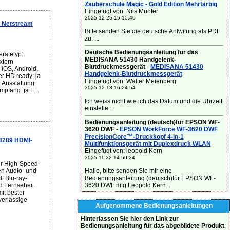
Zauberschule Magic - Gold Edition Mehrfarbig
Eingefügt von: Nils Münter
2025-12-25 15:15:40
 Netstream
Bitte senden Sie die deutsche Anlwitung als PDF
zu. ...
Deutsche Bedienungsanleitung für das
rätetyp:
MEDISANA 51430 Handgelenk-
xtern
Blutdruckmessgerät
-
MEDISANA 51430
 iOS, Android,
Handgelenk-Blutdruckmessgerät
r HD ready: ja
Eingefügt von: Walter Meienberg
 Ausstattung
2025-12-13 16:24:54
mpfang: ja E...
Ich weiss nicht wie ich das Datum und die Uhrzeit
einstelle....
Bedienungsanleitung (deutsch)für EPSON WF-
3620 DWF
-
EPSON WorkForce WF-3620 DWF
PrecisionCore™-Druckkopf 4-in-1
3289 HDMI-
Multifunktionsgerät mit Duplexdruck WLAN
Eingefügt von: leopold Kern
2025-11-22 14:50:24
r High-Speed-
Hallo, bitte senden Sie mir eine
en Audio- und
Bedienungsanleitung (deutsch)für EPSON WF-
. Blu-ray-
3620 DWF mfg Leopold Kern...
d Fernseher.
it bester
verlässige
Aufgenommene Bedienungsanleitungen
Hinterlassen Sie hier den Link zur
Bedienungsanleitung für das abgebildete Produkt
: