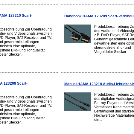
AMA 123210 Scart-
Handbook HAMA 123209 Scart-Verbindu
Produktbeschreibung Zu
tbeschreibung Zur Übertragung
des Audio- und Videosi
dio- und Videosignals zwischen
z.B. DVD-Player, SAT-Re
VD-Player, SAT-Receiver und TV.
Getrennt geschirmte Lei
nt geschirmte Leitungen
gewährleisten eine opti
leisten eine optimale,
störungsfreie Bild- und T
sfreie Bild- und Tonqualität.
Vergoldeter Stecker...
eter Stecker...
 123208 Scart-
Manual HAMA 123218 Audio-Lichtleiter-
Produktbeschreibung Zu
tbeschreibung Zur Übertragung
des digitalen Audiosigna
dio- und Videosignals zwischen
Blu-ray-Player und Verst
VD-Player, SAT-Receiver und TV.
Verstärktes Kabelmateria
nt geschirmte Leitungen
Leitfähigkeit und stärke
leisten eine optimale,
Hochwertige Materialien
sfreie Bild- und Tonqualität.
ein...
eter Stecker...