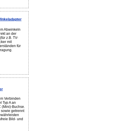
inkeladapter
um Abwinkeln
ekt an der
für z.B. TV-
cker mit
rständen für
tragung.
er
um Verbinden
 Typ A an
 (Mini)-Buchse.
 sowie getrennt
ewährleisten
freie Bild- und