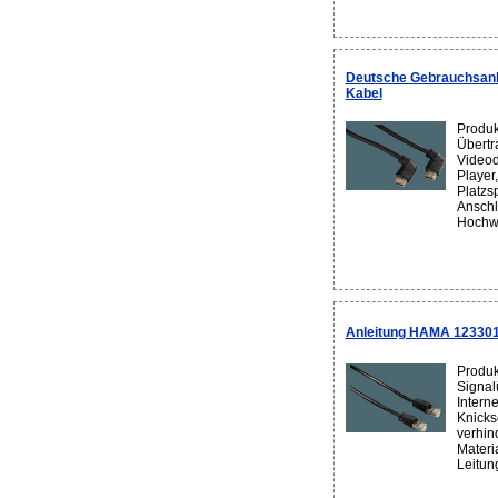
Deutsche Gebrauchsan
Kabel
Produk
Übertr
Videod
Player
Platzs
Anschl
Hochwe
Anleitung HAMA 123301
Produk
Signal
Intern
Knicks
verhin
Materi
Leitun