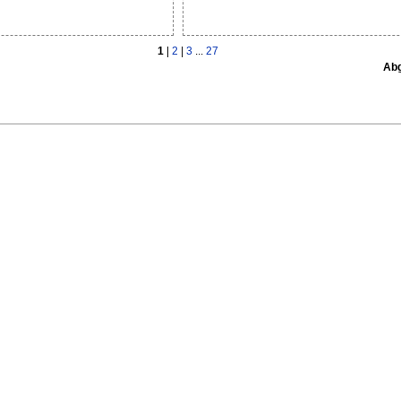
1
|
2
|
3
...
27
Abg