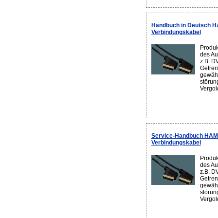
Handbuch in Deutsch H
Verbindungskabel
Produk
des Au
z.B. D
Getren
gewähr
störung
Vergold
Service-Handbuch HAMA
Verbindungskabel
Produk
des Au
z.B. D
Getren
gewähr
störung
Vergold