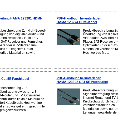
leitung HAMA 123281 HDMI-
PDF-Handbuch herunterladen
HAMA 123274 HDMI-Kabel
tbeschreibung Zur High-Speed-
Produktbeschreibung Zu
agung von digitalen Audio- und
Übertragung von digital
aten zwischen z.B. Blu-ray-
Videodaten zwischen z.B
, SAT-Receiver und Fernseher.
Player, SAT-Receiver un
parender 90°-Stecker zum
Optimierter Knickschutz 
uss auf engstem Raum.
Materialien verhindert K
rtige Materialien sowi...
Hochwertige Ma...
PDF-Handbuch herunterladen
 Cat 5E Patchkabel
HAMA 123302 CAT 5E Patchkabel
tbeschreibung Zur
Produktbeschreibung Zu
übertragung zwischen z.B.
Signalübertragung zwisc
et-Router und TV. Optimierter
Internet-Router und TV. 
chutz durch flexible Materialien
Knickschutz durch flexib
dert Kabelbruch. Hochwertige
verhindert Kabelbruch. 
alien sowie getrennt geschirmte
Materialien sowie getre
gen gewährleisten ...
Leitungen gewährleisten 