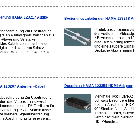
eitung HAMA 123217 Audio-
Bedienungsanleitungen HAMA 123268 A
Produktbeschreibung Zu
tbeschreibung Zur Übertragung
des Audio- und Videosi
gitalen Audiosignals zwischen z.B.
z.B. Antennendose und TV
y-Player und Verstärker.
eine Dezimierung letzter
rktes Kabelmaterial für bessere
und eine saubere Signa
igkeit und stärkeren Schutz.
Dreifache Abschirmung fü
rtige Materialien gewährleisten
Datasheet HAMA 123355 HDMI-Adapter
A 123267 Antennen-Kabel
Merkmale Typ: HDMI-Ada
tbeschreibung Zur Übertragung
Schwarz Besondere Merk
dio- und Videosignals zwischen
1 Stern; Anschluss: HD
ntennendose und TV. Ferritkern für
90° Stecker: Nein; Ausfü
ezimierung letzter Störeinflüsse
Kompaktadapter; Schwen
ne saubere Signalübertragung.
Vergoldet: Nein; Version
che Abschirmung für eine sehr...
HDTV-tauglic...