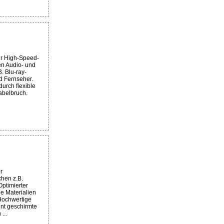
r High-Speed-
en Audio- und
. Blu-ray-
d Fernseher.
durch flexible
abelbruch.
r
hen z.B.
Optimierter
le Materialien
Hochwertige
nnt geschirmte
...