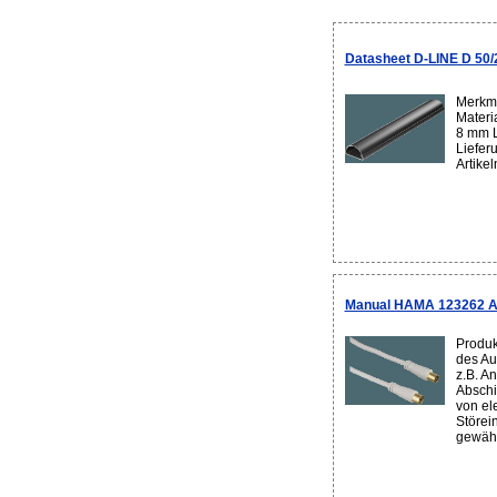
Datasheet D-LINE D 50
Merkma
Materi
8 mm 
Liefer
Artike
Manual HAMA 123262 A
Produk
des Au
z.B. A
Abschi
von el
Störei
gewährl