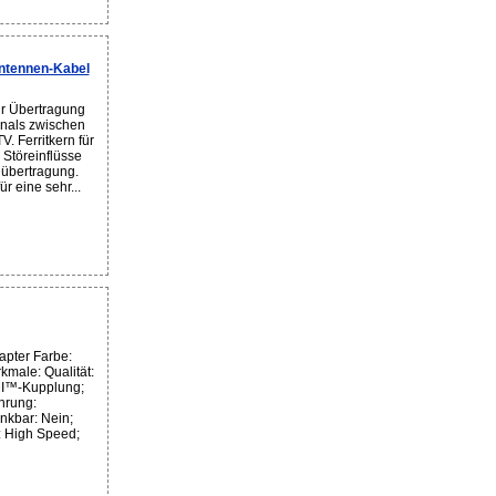
ntennen-Kabel
r Übertragung
gnals zwischen
. Ferritkern für
 Störeinflüsse
lübertragung.
r eine sehr...
pter Farbe:
male: Qualität:
MI™-Kupplung;
hrung:
kbar: Nein;
: High Speed;