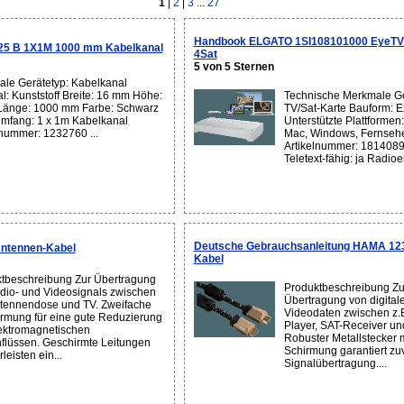
1
|
2
|
3
...
27
Handbook ELGATO 1SI108101000 EyeTV
/25 B 1X1M 1000 mm Kabelkanal
4Sat
5 von 5 Sternen
le Gerätetyp: Kabelkanal
al: Kunststoff Breite: 16 mm Höhe:
Technische Merkmale Ge
Länge: 1000 mm Farbe: Schwarz
TV/Sat-Karte Bauform: E
umfang: 1 x 1m Kabelkanal
Unterstützte Plattformen:
lnummer: 1232760 ...
Mac, Windows, Fernsehe
Artikelnummer: 1814089
Teletext-fähig: ja Radioe
Deutsche Gebrauchsanleitung HAMA 12
ntennen-Kabel
Kabel
tbeschreibung Zur Übertragung
Produktbeschreibung Zu
dio- und Videosignals zwischen
Übertragung von digital
ntennendose und TV. Zweifache
Videodaten zwischen z.B
rmung für eine gute Reduzierung
Player, SAT-Receiver un
ektromagnetischen
Robuster Metallstecker m
nflüssen. Geschirmte Leitungen
Schirmung garantiert zu
eisten ein...
Signalübertragung....