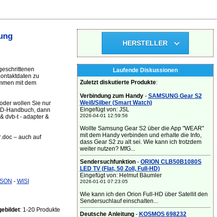
ung
HERSTELLER
geschrittenen
Laufende Diskussionen
 Kontaktdaten zu
Zuletzt diskutierte Produkte
:
ammen mit dem
Verbindung zum Handy
-
SAMSUNG Gear S2
Weiß/Silber (Smart Watch)
oder wollen Sie nur
Eingefügt von: JSL
 CD-Handbuch, dann
2026-04-01 12:59:56
& dvb-t - adapter &
Wollte Samsung Gear S2 über die App "WEAR"
mit dem Handy verbinden und erhalte die Info,
*.doc – auch auf
dass Gear S2 zu alt sei. Wie kann ich trotzdem
weiter nutzen? MfG...
Sendersuchfunktion
-
ORION CLB50B1080S
LED TV (Flat, 50 Zoll, Full-HD)
Eingefügt von: Helmut Bäumler
SON
-
WISI
2026-01-01 07:23:05
Wie kann ich den Orion Full-HD über Satellit den
Sendersuchlauf einschalten...
ebildet
: 1-20 Produkte
Deutsche Anleitung
-
KOSMOS 698232