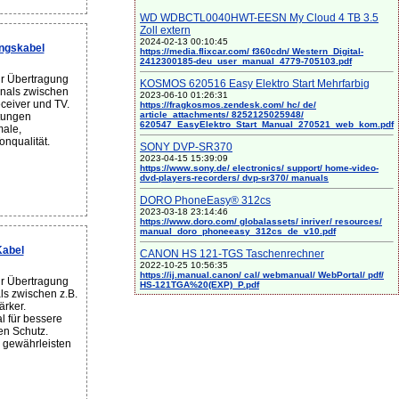
WD WDBCTL0040HWT-EESN My Cloud 4 TB 3.5
Zoll extern
2024-02-13 00:10:45
ngskabel
https://media.flixcar.com/ f360cdn/ Western_Digital-
2412300185-deu_user_manual_4779-705103.pdf
r Übertragung
KOSMOS 620516 Easy Elektro Start Mehrfarbig
gnals zwischen
2023-06-10 01:26:31
ceiver und TV.
https://fragkosmos.zendesk.com/ hc/ de/
article_attachments/ 8252125025948/
tungen
620547_EasyElektro_Start_Manual_270521_web_kom.pdf
male,
onqualität.
SONY DVP-SR370
2023-04-15 15:39:09
https://www.sony.de/ electronics/ support/ home-video-
dvd-players-recorders/ dvp-sr370/ manuals
DORO PhoneEasy® 312cs
2023-03-18 23:14:46
https://www.doro.com/ globalassets/ inriver/ resources/
manual_doro_phoneeasy_312cs_de_v10.pdf
Kabel
CANON HS 121-TGS Taschenrechner
2022-10-25 10:56:35
https://ij.manual.canon/ cal/ webmanual/ WebPortal/ pdf/
r Übertragung
HS-121TGA%20(EXP)_P.pdf
ls zwischen z.B.
ärker.
l für bessere
ren Schutz.
 gewährleisten