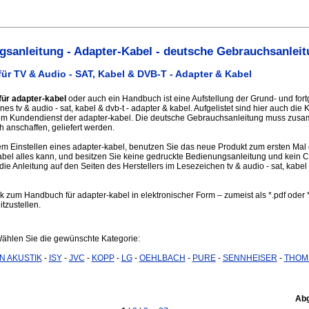
sanleitung - Adapter-Kabel - deutsche Gebrauchsanleit
ür TV & Audio - SAT, Kabel & DVB-T - Adapter & Kabel
für adapter-kabel
oder auch ein Handbuch ist eine Aufstellung der Grund- und fort
es tv & audio - sat, kabel & dvb-t - adapter & kabel. Aufgelistet sind hier auch die
um Kundendienst der adapter-kabel. Die deutsche Gebrauchsanleitung muss zus
h anschaffen, geliefert werden.
 Einstellen eines adapter-kabel, benutzen Sie das neue Produkt zum ersten Mal 
abel alles kann, und besitzen Sie keine gedruckte Bedienungsanleitung und kein
die Anleitung auf den Seiten des Herstellers im Lesezeichen tv & audio - sat, kabel 
nk zum Handbuch für adapter-kabel in elektronischer Form – zumeist als *.pdf oder 
itzustellen.
Wählen Sie die gewünschte Kategorie:
IN AKUSTIK
-
ISY
-
JVC
-
KOPP
-
LG
-
OEHLBACH
-
PURE
-
SENNHEISER
-
THOM
Abg