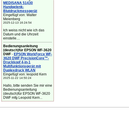
MEDISANA 51430
Handgelenk-
Blutdruckmessgerät
Eingefügt von: Walter
Meienberg
2025-12-13 16:24:54
Ich weiss nicht wie ich das
Datum und die Uhrzeit
einstelle....
Bedienungsanleitung
(deutsch)für EPSON WF-3620
DWF
-
EPSON WorkForce WF-
3620 DWF PrecisionCore™-
Druckkopf 4-in-1
Multifunktionsgerät mit
Duplexdruck WLAN
Eingefügt von: leopold Kern
2025-11-22 14:50:24
Hallo, bitte senden Sie mir eine
Bedienungsanleitung
(deutsch)für EPSON WF-3620
DWF mfg Leopold Kern...