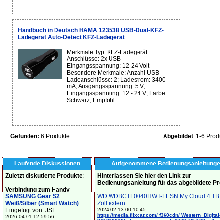
Handbuch in Deutsch HAMA 123538 USB-Dual-KFZ-
Ladegerät Auto-Detect KFZ-Ladegerät
Merkmale Typ: KFZ-Ladegerät
Anschlüsse: 2x USB
Eingangsspannung: 12-24 Volt
Besondere Merkmale: Anzahl USB
Ladeanschlüsse: 2; Ladestrom: 3400
mA; Ausgangsspannung: 5 V;
Eingangsspannung: 12 - 24 V; Farbe:
Schwarz; Empfohl...
Gefunden:
6 Produkte
Abgebildet
: 1-6 Prod
Laufende Diskussionen
Aufgenommene Bedienungsanleitunge
Zuletzt diskutierte Produkte
:
Hinterlassen Sie hier den Link zur
Bedienungsanleitung für das abgebildete P
Verbindung zum Handy
-
SAMSUNG Gear S2
WD WDBCTL0040HWT-EESN My Cloud 4 TB 
Weiß/Silber (Smart Watch)
Zoll extern
Eingefügt von: JSL
2024-02-13 00:10:45
https://media.flixcar.com/ f360cdn/ Western_Digital
2026-04-01 12:59:56