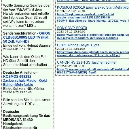
2412300185-deu_user_manual_4779-705103.pdf
Wollte Samsung Gear S2 über
KOSMOS 620516 Easy Elektro Start Mehrfarb
die App "WEAR" mit dem
2023-06-10 01:26:31
Handy verbinden und erhalte
https://fragkosmos.zendesk.com/ hc/ de/
die Info, dass Gear S2 zu alt
article_attachments/ 8252125025948/
620547_EasyElektro_Start_Manual_270521_web_
sei. Wie kann ich trotzdem
weiter nutzen? MfG...
SONY DVP-SR370
2023-04-15 15:39:09
Sendersuchfunktion
-
ORION
https://www.sony.de/ electronics/ support/ home-vi
CLB50B1080S LED TV (Flat,
dvd-players-recorders/ dvp-sr370/ manuals
50 Zoll, Full-HD)
DORO PhoneEasy® 312cs
Eingefügt von: Helmut Bäumler
2023-03-18 23:14:46
2026-01-01 07:23:05
https://www.doro.com/ globalassets/ inriver/ resou
manual_doro_phoneeasy_312cs_de_v10.pdf
Wie kann ich den Orion Full-
HD über Satellit den
CANON HS 121-TGS Taschenrechner
Sendersuchlauf einschalten...
2022-10-25 10:56:35
https://ij.manual.canon/ cal/ webmanual/ WebPortal/
Deutsche Anleitung
-
HS-121TGA%20(EXP)_P.pdf
KOSMOS 698232
Zauberschule Magic - Gold
Edition Mehrfarbig
Eingefügt von: Nils Münter
2025-12-25 15:15:40
Bitte senden Sie die deutsche
Anlwitung als PDF zu. ...
Deutsche
Bedienungsanleitung für das
MEDISANA 51430
Handgelenk-
Blutdruckmessgerät
-