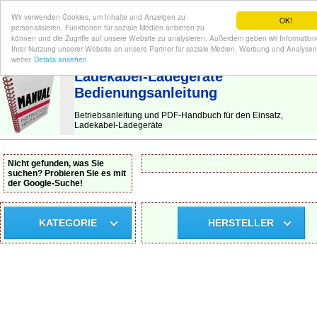
Wir verwenden Cookies, um Inhalte und Anzeigen zu
OK!
personalisieren, Funktionen für soziale Medien anbieten zu
können und die Zugriffe auf unsere Website zu analysieren. Außerdem geben wir Informatio
Ihrer Nutzung unserer Website an unsere Partner für soziale Medien, Werbung und Analysen
BEDIENUNGSANLEITUNG
| Hier finden Sie die deutsche Anleitung!
weiter.
Details ansehen
Ladekabel-Ladegeräte
Bedienungsanleitung
Betriebsanleitung und PDF-Handbuch für den Einsatz,
Ladekabel-Ladegeräte
Nicht gefunden, was Sie
suchen? Probieren Sie es mit
der Google-Suche!
KATEGORIE
HERSTELLER