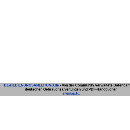
DE-BEDIENUNGSANLEITUNG.de
- Von der Community verwaltete Datenban
deutschen Gebrauchsanleitungen und PDF-Handbücher
sitemap.txt