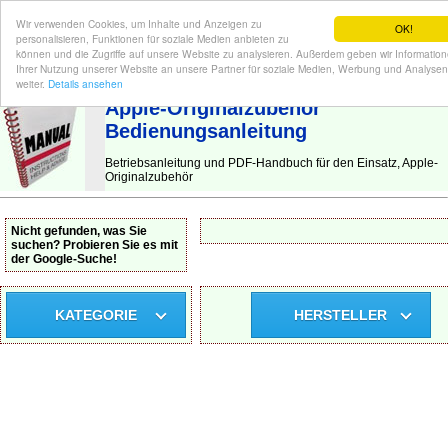
Wir verwenden Cookies, um Inhalte und Anzeigen zu
OK!
personalisieren, Funktionen für soziale Medien anbieten zu
können und die Zugriffe auf unsere Website zu analysieren. Außerdem geben wir Informatio
Ihrer Nutzung unserer Website an unsere Partner für soziale Medien, Werbung und Analysen
BEDIENUNGSANLEITUNG
| Hier finden Sie die deutsche Anleitung!
weiter.
Details ansehen
Apple-Originalzubehör
Bedienungsanleitung
Betriebsanleitung und PDF-Handbuch für den Einsatz, Apple-
Originalzubehör
Nicht gefunden, was Sie
suchen? Probieren Sie es mit
der Google-Suche!
KATEGORIE
HERSTELLER