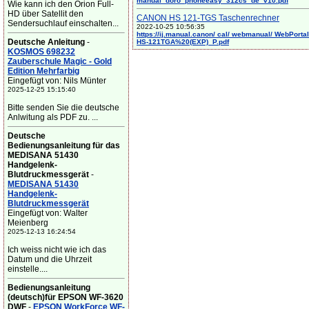
manual_doro_phoneeasy_312cs_de_v10.pdf
Wie kann ich den Orion Full-
HD über Satellit den
CANON HS 121-TGS Taschenrechner
Sendersuchlauf einschalten...
2022-10-25 10:56:35
https://ij.manual.canon/ cal/ webmanual/ WebPortal/
Deutsche Anleitung
-
HS-121TGA%20(EXP)_P.pdf
KOSMOS 698232
Zauberschule Magic - Gold
Edition Mehrfarbig
Eingefügt von: Nils Münter
2025-12-25 15:15:40
Bitte senden Sie die deutsche
Anlwitung als PDF zu. ...
Deutsche
Bedienungsanleitung für das
MEDISANA 51430
Handgelenk-
Blutdruckmessgerät
-
MEDISANA 51430
Handgelenk-
Blutdruckmessgerät
Eingefügt von: Walter
Meienberg
2025-12-13 16:24:54
Ich weiss nicht wie ich das
Datum und die Uhrzeit
einstelle....
Bedienungsanleitung
(deutsch)für EPSON WF-3620
DWF
-
EPSON WorkForce WF-