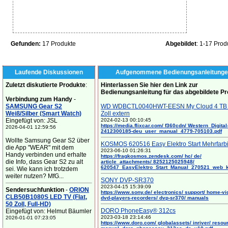
Gefunden:
17 Produkte
Abgebildet
: 1-17 Prod
Laufende Diskussionen
Aufgenommene Bedienungsanleitunge
Zuletzt diskutierte Produkte
:
Hinterlassen Sie hier den Link zur
Bedienungsanleitung für das abgebildete P
Verbindung zum Handy
-
SAMSUNG Gear S2
WD WDBCTL0040HWT-EESN My Cloud 4 TB 
Weiß/Silber (Smart Watch)
Zoll extern
Eingefügt von: JSL
2024-02-13 00:10:45
https://media.flixcar.com/ f360cdn/ Western_Digital
2026-04-01 12:59:56
2412300185-deu_user_manual_4779-705103.pdf
Wollte Samsung Gear S2 über
KOSMOS 620516 Easy Elektro Start Mehrfarb
die App "WEAR" mit dem
2023-06-10 01:26:31
Handy verbinden und erhalte
https://fragkosmos.zendesk.com/ hc/ de/
die Info, dass Gear S2 zu alt
article_attachments/ 8252125025948/
620547_EasyElektro_Start_Manual_270521_web_
sei. Wie kann ich trotzdem
weiter nutzen? MfG...
SONY DVP-SR370
2023-04-15 15:39:09
Sendersuchfunktion
-
ORION
https://www.sony.de/ electronics/ support/ home-vi
CLB50B1080S LED TV (Flat,
dvd-players-recorders/ dvp-sr370/ manuals
50 Zoll, Full-HD)
DORO PhoneEasy® 312cs
Eingefügt von: Helmut Bäumler
2023-03-18 23:14:46
2026-01-01 07:23:05
https://www.doro.com/ globalassets/ inriver/ resou