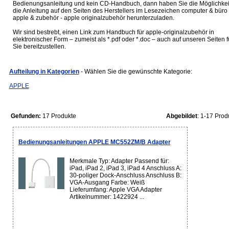
Bedienungsanleitung und kein CD-Handbuch, dann haben Sie die Möglichkei
die Anleitung auf den Seiten des Herstellers im Lesezeichen computer & büro 
apple & zubehör - apple originalzubehör herunterzuladen.
Wir sind bestrebt, einen Link zum Handbuch für apple-originalzubehör in
elektronischer Form – zumeist als *.pdf oder *.doc – auch auf unseren Seiten f
Sie bereitzustellen.
Aufteilung in Kategorien
- Wählen Sie die gewünschte Kategorie:
APPLE
Gefunden:
17 Produkte
Abgebildet
: 1-17 Prod
Bedienungsanleitungen APPLE MC552ZM/B Adapter
Merkmale Typ: Adapter Passend für:
iPad, iPad 2, iPad 3, iPad 4 Anschluss A:
30-poliger Dock-Anschluss Anschluss B:
VGA-Ausgang Farbe: Weiß
Lieferumfang: Apple VGA Adapter
Artikelnummer: 1422924 ...