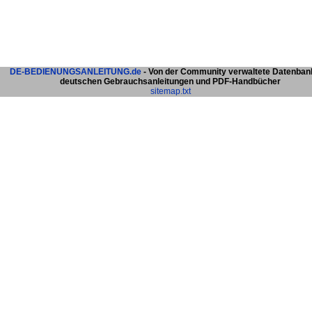
DE-BEDIENUNGSANLEITUNG.de
- Von der Community verwaltete Datenban
deutschen Gebrauchsanleitungen und PDF-Handbücher
sitemap.txt