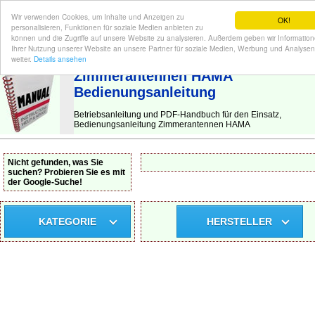
Wir verwenden Cookies, um Inhalte und Anzeigen zu
OK!
personalisieren, Funktionen für soziale Medien anbieten zu
können und die Zugriffe auf unsere Website zu analysieren. Außerdem geben wir Informatio
Ihrer Nutzung unserer Website an unsere Partner für soziale Medien, Werbung und Analysen
BEDIENUNGSANLEITUNG
| Hier finden Sie die deutsche Anleitung!
weiter.
Details ansehen
Zimmerantennen HAMA
Bedienungsanleitung
Betriebsanleitung und PDF-Handbuch für den Einsatz,
Bedienungsanleitung Zimmerantennen HAMA
Nicht gefunden, was Sie
suchen? Probieren Sie es mit
der Google-Suche!
KATEGORIE
HERSTELLER