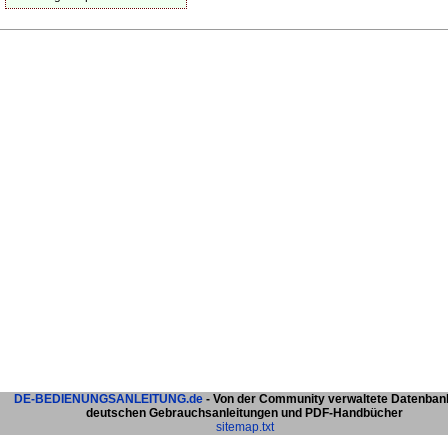
DE-BEDIENUNGSANLEITUNG.de
- Von der Community verwaltete Datenban
deutschen Gebrauchsanleitungen und PDF-Handbücher
sitemap.txt