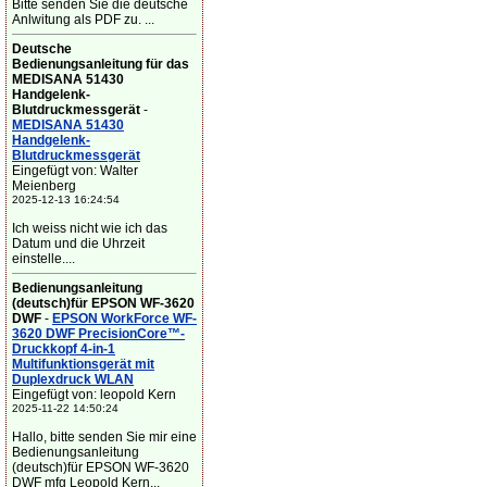
Bitte senden Sie die deutsche
Anlwitung als PDF zu. ...
Deutsche
Bedienungsanleitung für das
MEDISANA 51430
Handgelenk-
Blutdruckmessgerät
-
MEDISANA 51430
Handgelenk-
Blutdruckmessgerät
Eingefügt von: Walter
Meienberg
2025-12-13 16:24:54
Ich weiss nicht wie ich das
Datum und die Uhrzeit
einstelle....
Bedienungsanleitung
(deutsch)für EPSON WF-3620
DWF
-
EPSON WorkForce WF-
3620 DWF PrecisionCore™-
Druckkopf 4-in-1
Multifunktionsgerät mit
Duplexdruck WLAN
Eingefügt von: leopold Kern
2025-11-22 14:50:24
Hallo, bitte senden Sie mir eine
Bedienungsanleitung
(deutsch)für EPSON WF-3620
DWF mfg Leopold Kern...