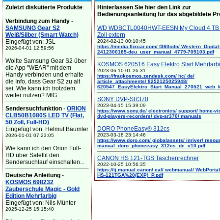
Zuletzt diskutierte Produkte
:
Hinterlassen Sie hier den Link zur
Bedienungsanleitung für das abgebildete P
Verbindung zum Handy
-
SAMSUNG Gear S2
WD WDBCTL0040HWT-EESN My Cloud 4 TB 
Weiß/Silber (Smart Watch)
Zoll extern
Eingefügt von: JSL
2024-02-13 00:10:45
https://media.flixcar.com/ f360cdn/ Western_Digital
2026-04-01 12:59:56
2412300185-deu_user_manual_4779-705103.pdf
Wollte Samsung Gear S2 über
KOSMOS 620516 Easy Elektro Start Mehrfarb
die App "WEAR" mit dem
2023-06-10 01:26:31
Handy verbinden und erhalte
https://fragkosmos.zendesk.com/ hc/ de/
die Info, dass Gear S2 zu alt
article_attachments/ 8252125025948/
620547_EasyElektro_Start_Manual_270521_web_
sei. Wie kann ich trotzdem
weiter nutzen? MfG...
SONY DVP-SR370
2023-04-15 15:39:09
Sendersuchfunktion
-
ORION
https://www.sony.de/ electronics/ support/ home-vi
CLB50B1080S LED TV (Flat,
dvd-players-recorders/ dvp-sr370/ manuals
50 Zoll, Full-HD)
DORO PhoneEasy® 312cs
Eingefügt von: Helmut Bäumler
2023-03-18 23:14:46
2026-01-01 07:23:05
https://www.doro.com/ globalassets/ inriver/ resou
manual_doro_phoneeasy_312cs_de_v10.pdf
Wie kann ich den Orion Full-
HD über Satellit den
CANON HS 121-TGS Taschenrechner
Sendersuchlauf einschalten...
2022-10-25 10:56:35
https://ij.manual.canon/ cal/ webmanual/ WebPortal/
Deutsche Anleitung
-
HS-121TGA%20(EXP)_P.pdf
KOSMOS 698232
Zauberschule Magic - Gold
Edition Mehrfarbig
Eingefügt von: Nils Münter
2025-12-25 15:15:40