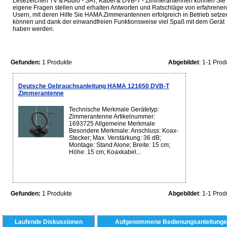
Lesezeichen TV & Audio - SAT, Kabel & DVB-T - Zimmerantennen können Sie
eigene Fragen stellen und erhalten Antworten und Ratschläge von erfahrenen
Usern, mit deren Hilfe Sie HAMA Zimmerantennen erfolgreich in Betrieb setze
können und dank der einwandfreien Funktionsweise viel Spaß mit dem Gerät
haben werden.
Gefunden:
1 Produkte
Abgebildet
: 1-1 Prod
Deutsche Gebrauchsanleitung HAMA 121650 DVB-T
Zimmerantenne
Technische Merkmale Gerätetyp:
Zimmerantenne Artikelnummer:
1693725 Allgemeine Merkmale
Besondere Merkmale: Anschluss: Koax-
Stecker; Max. Verstärkung: 36 dB;
Montage: Stand Alone; Breite: 15 cm;
Höhe: 15 cm; Koaxkabel...
Gefunden:
1 Produkte
Abgebildet
: 1-1 Prod
Laufende Diskussionen
Aufgenommene Bedienungsanleitunge