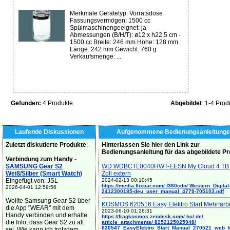
Merkmale Gerätetyp: Vorratsdose
Fassungsvermögen: 1500 cc
Spülmaschinengeeignet: ja
Abmessungen (B/H/T): ø12 x h22,5 cm -
1500 cc Breite: 246 mm Höhe: 128 mm
Länge: 242 mm Gewicht: 760 g
Verkaufsmenge: ...
Gefunden:
4 Produkte
Abgebildet
: 1-4 Prod
Laufende Diskussionen
Aufgenommene Bedienungsanleitunge
Zuletzt diskutierte Produkte
:
Hinterlassen Sie hier den Link zur
Bedienungsanleitung für das abgebildete P
Verbindung zum Handy
-
SAMSUNG Gear S2
WD WDBCTL0040HWT-EESN My Cloud 4 TB 
Weiß/Silber (Smart Watch)
Zoll extern
Eingefügt von: JSL
2024-02-13 00:10:45
https://media.flixcar.com/ f360cdn/ Western_Digital
2026-04-01 12:59:56
2412300185-deu_user_manual_4779-705103.pdf
Wollte Samsung Gear S2 über
KOSMOS 620516 Easy Elektro Start Mehrfarb
die App "WEAR" mit dem
2023-06-10 01:26:31
Handy verbinden und erhalte
https://fragkosmos.zendesk.com/ hc/ de/
die Info, dass Gear S2 zu alt
article_attachments/ 8252125025948/
620547_EasyElektro_Start_Manual_270521_web_
sei. Wie kann ich trotzdem