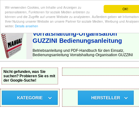
Wir verwenden Cookies, um Inhalte und Anzeigen zu
OK!
personalisieren, Funktionen für soziale Medien anbieten zu
können und die Zugriffe auf unsere Website zu analysieren. Außerdem geben wir Informatio
Ihrer Nutzung unserer Website an unsere Partner für soziale Medien, Werbung und Analysen
BEDIENUNGSANLEITUNG
| Hier finden Sie die deutsche Anleitung!
weiter.
Details ansehen
Vorratshaltung-Organisation
GUZZINI Bedienungsanleitung
Betriebsanleitung und PDF-Handbuch für den Einsatz,
Bedienungsanleitung Vorratshaltung-Organisation GUZZINI
Nicht gefunden, was Sie
suchen? Probieren Sie es mit
der Google-Suche!
KATEGORIE
HERSTELLER