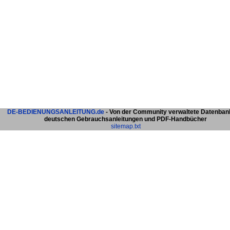
DE-BEDIENUNGSANLEITUNG.de
- Von der Community verwaltete Datenban
deutschen Gebrauchsanleitungen und PDF-Handbücher
sitemap.txt