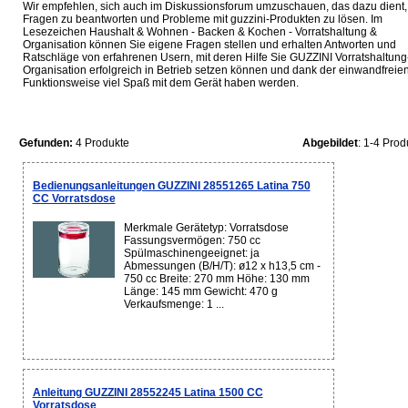
Wir empfehlen, sich auch im Diskussionsforum umzuschauen, das dazu dient,
Fragen zu beantworten und Probleme mit guzzini-Produkten zu lösen. Im
Lesezeichen Haushalt & Wohnen - Backen & Kochen - Vorratshaltung &
Organisation können Sie eigene Fragen stellen und erhalten Antworten und
Ratschläge von erfahrenen Usern, mit deren Hilfe Sie GUZZINI Vorratshaltung
Organisation erfolgreich in Betrieb setzen können und dank der einwandfreie
Funktionsweise viel Spaß mit dem Gerät haben werden.
Gefunden:
4 Produkte
Abgebildet
: 1-4 Prod
Bedienungsanleitungen GUZZINI 28551265 Latina 750
CC Vorratsdose
Merkmale Gerätetyp: Vorratsdose
Fassungsvermögen: 750 cc
Spülmaschinengeeignet: ja
Abmessungen (B/H/T): ø12 x h13,5 cm -
750 cc Breite: 270 mm Höhe: 130 mm
Länge: 145 mm Gewicht: 470 g
Verkaufsmenge: 1 ...
Anleitung GUZZINI 28552245 Latina 1500 CC
Vorratsdose