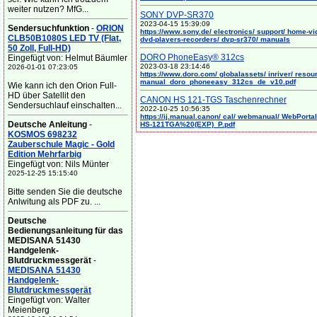
weiter nutzen? MfG...
SONY DVP-SR370
2023-04-15 15:39:09
Sendersuchfunktion
-
ORION
https://www.sony.de/ electronics/ support/ home-vi
CLB50B1080S LED TV (Flat,
dvd-players-recorders/ dvp-sr370/ manuals
50 Zoll, Full-HD)
DORO PhoneEasy® 312cs
Eingefügt von: Helmut Bäumler
2023-03-18 23:14:46
2026-01-01 07:23:05
https://www.doro.com/ globalassets/ inriver/ resou
manual_doro_phoneeasy_312cs_de_v10.pdf
Wie kann ich den Orion Full-
HD über Satellit den
CANON HS 121-TGS Taschenrechner
Sendersuchlauf einschalten...
2022-10-25 10:56:35
https://ij.manual.canon/ cal/ webmanual/ WebPortal/
Deutsche Anleitung
-
HS-121TGA%20(EXP)_P.pdf
KOSMOS 698232
Zauberschule Magic - Gold
Edition Mehrfarbig
Eingefügt von: Nils Münter
2025-12-25 15:15:40
Bitte senden Sie die deutsche
Anlwitung als PDF zu. ...
Deutsche
Bedienungsanleitung für das
MEDISANA 51430
Handgelenk-
Blutdruckmessgerät
-
MEDISANA 51430
Handgelenk-
Blutdruckmessgerät
Eingefügt von: Walter
Meienberg