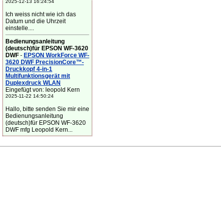
2025-12-13 16:24:54
Ich weiss nicht wie ich das
Datum und die Uhrzeit
einstelle....
Bedienungsanleitung
(deutsch)für EPSON WF-3620
DWF
-
EPSON WorkForce WF-
3620 DWF PrecisionCore™-
Druckkopf 4-in-1
Multifunktionsgerät mit
Duplexdruck WLAN
Eingefügt von: leopold Kern
2025-11-22 14:50:24
Hallo, bitte senden Sie mir eine
Bedienungsanleitung
(deutsch)für EPSON WF-3620
DWF mfg Leopold Kern...