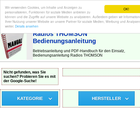
Wir verwenden Cookies, um Inhalte und Anzeigen zu
OK!
personalisieren, Funktionen für soziale Medien anbieten zu
können und die Zugriffe auf unsere Website zu analysieren. Außerdem geben wir Informatio
Ihrer Nutzung unserer Website an unsere Partner für soziale Medien, Werbung und Analysen
BEDIENUNGSANLEITUNG
| Hier finden Sie die deutsche Anleitung!
weiter.
Details ansehen
Radios THOMSON
Bedienungsanleitung
Betriebsanleitung und PDF-Handbuch für den Einsatz,
Bedienungsanleitung Radios THOMSON
Nicht gefunden, was Sie
suchen? Probieren Sie es mit
der Google-Suche!
KATEGORIE
HERSTELLER