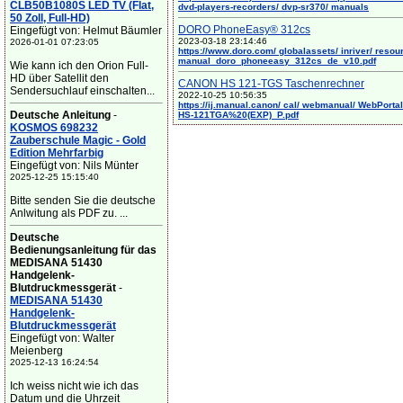
CLB50B1080S LED TV (Flat,
dvd-players-recorders/ dvp-sr370/ manuals
50 Zoll, Full-HD)
DORO PhoneEasy® 312cs
Eingefügt von: Helmut Bäumler
2023-03-18 23:14:46
2026-01-01 07:23:05
https://www.doro.com/ globalassets/ inriver/ resou
manual_doro_phoneeasy_312cs_de_v10.pdf
Wie kann ich den Orion Full-
HD über Satellit den
CANON HS 121-TGS Taschenrechner
Sendersuchlauf einschalten...
2022-10-25 10:56:35
https://ij.manual.canon/ cal/ webmanual/ WebPortal/
Deutsche Anleitung
-
HS-121TGA%20(EXP)_P.pdf
KOSMOS 698232
Zauberschule Magic - Gold
Edition Mehrfarbig
Eingefügt von: Nils Münter
2025-12-25 15:15:40
Bitte senden Sie die deutsche
Anlwitung als PDF zu. ...
Deutsche
Bedienungsanleitung für das
MEDISANA 51430
Handgelenk-
Blutdruckmessgerät
-
MEDISANA 51430
Handgelenk-
Blutdruckmessgerät
Eingefügt von: Walter
Meienberg
2025-12-13 16:24:54
Ich weiss nicht wie ich das
Datum und die Uhrzeit