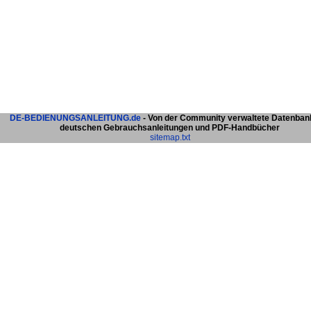
DE-BEDIENUNGSANLEITUNG.de
- Von der Community verwaltete Datenban
deutschen Gebrauchsanleitungen und PDF-Handbücher
sitemap.txt