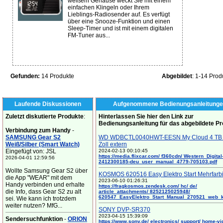
weißem Gehäuse weckt Sie mit einem
einfachen Klingeln oder Ihrem
Lieblings-Radiosender auf. Es verfügt
über eine Snooze-Funktion und einen
Sleep-Timer und ist mit einem digitalen
FM-Tuner aus...
Gefunden:
14 Produkte
Abgebildet
: 1-14 Prod
Laufende Diskussionen
Aufgenommene Bedienungsanleitunge
Zuletzt diskutierte Produkte
:
Hinterlassen Sie hier den Link zur
Bedienungsanleitung für das abgebildete P
Verbindung zum Handy
-
SAMSUNG Gear S2
WD WDBCTL0040HWT-EESN My Cloud 4 TB 
Weiß/Silber (Smart Watch)
Zoll extern
Eingefügt von: JSL
2024-02-13 00:10:45
https://media.flixcar.com/ f360cdn/ Western_Digital
2026-04-01 12:59:56
2412300185-deu_user_manual_4779-705103.pdf
Wollte Samsung Gear S2 über
KOSMOS 620516 Easy Elektro Start Mehrfarb
die App "WEAR" mit dem
2023-06-10 01:26:31
Handy verbinden und erhalte
https://fragkosmos.zendesk.com/ hc/ de/
die Info, dass Gear S2 zu alt
article_attachments/ 8252125025948/
620547_EasyElektro_Start_Manual_270521_web_
sei. Wie kann ich trotzdem
weiter nutzen? MfG...
SONY DVP-SR370
2023-04-15 15:39:09
Sendersuchfunktion
-
ORION
https://www.sony.de/ electronics/ support/ home-vi