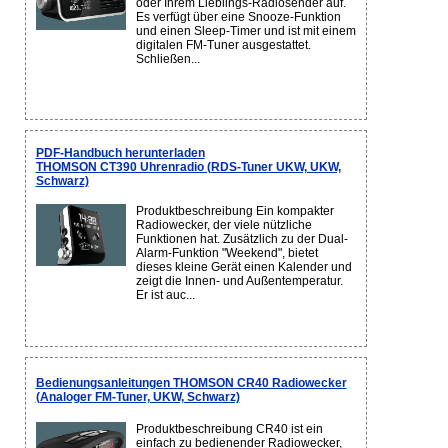
oder Ihrem Lieblings-Radiosender auf.
Es verfügt über eine Snooze-Funktion
und einen Sleep-Timer und ist mit einem
digitalen FM-Tuner ausgestattet.
Schließen...
PDF-Handbuch herunterladen
THOMSON CT390 Uhrenradio (RDS-Tuner UKW, UKW,
Schwarz)
Produktbeschreibung Ein kompakter
Radiowecker, der viele nützliche
Funktionen hat. Zusätzlich zu der Dual-
Alarm-Funktion "Weekend", bietet
dieses kleine Gerät einen Kalender und
zeigt die Innen- und Außentemperatur.
Er ist auc...
Bedienungsanleitungen THOMSON CR40 Radiowecker
(Analoger FM-Tuner, UKW, Schwarz)
Produktbeschreibung CR40 ist ein
einfach zu bedienender Radiowecker,