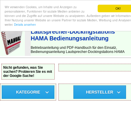
Wir verwenden Cookies, um Inhalte und Anzeigen zu
OK!
personalisieren, Funktionen für soziale Medien anbieten zu
können und die Zugriffe auf unsere Website zu analysieren. Außerdem geben wir Informatio
Ihrer Nutzung unserer Website an unsere Partner für soziale Medien, Werbung und Analysen
BEDIENUNGSANLEITUNG
| Hier finden Sie die deutsche Anleitung!
weiter.
Details ansehen
Lautsprecher-Dockingstations
HAMA Bedienungsanleitung
Betriebsanleitung und PDF-Handbuch für den Einsatz,
Bedienungsanleitung Lautsprecher-Dockingstations HAMA
Nicht gefunden, was Sie
suchen? Probieren Sie es mit
der Google-Suche!
KATEGORIE
HERSTELLER