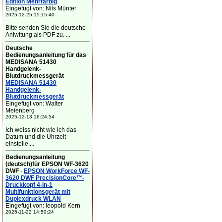
Edition Mehrfarbig
Eingefügt von: Nils Münter
2025-12-25 15:15:40
Bitte senden Sie die deutsche
Anlwitung als PDF zu. ...
Deutsche
Bedienungsanleitung für das
MEDISANA 51430
Handgelenk-
Blutdruckmessgerät
-
MEDISANA 51430
Handgelenk-
Blutdruckmessgerät
Eingefügt von: Walter
Meienberg
2025-12-13 16:24:54
Ich weiss nicht wie ich das
Datum und die Uhrzeit
einstelle....
Bedienungsanleitung
(deutsch)für EPSON WF-3620
DWF
-
EPSON WorkForce WF-
3620 DWF PrecisionCore™-
Druckkopf 4-in-1
Multifunktionsgerät mit
Duplexdruck WLAN
Eingefügt von: leopold Kern
2025-11-22 14:50:24