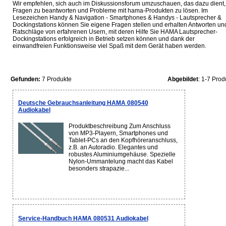
Wir empfehlen, sich auch im Diskussionsforum umzuschauen, das dazu dient,
Fragen zu beantworten und Probleme mit hama-Produkten zu lösen. Im
Lesezeichen Handy & Navigation - Smartphones & Handys - Lautsprecher &
Dockingstations können Sie eigene Fragen stellen und erhalten Antworten un
Ratschläge von erfahrenen Usern, mit deren Hilfe Sie HAMA Lautsprecher-
Dockingstations erfolgreich in Betrieb setzen können und dank der
einwandfreien Funktionsweise viel Spaß mit dem Gerät haben werden.
Gefunden:
7 Produkte
Abgebildet
: 1-7 Prod
Deutsche Gebrauchsanleitung HAMA 080540
Audiokabel
Produktbeschreibung Zum Anschluss
von MP3-Playern, Smartphones und
Tablet-PCs an den Kopfhöreranschluss,
z.B. an Autoradio. Elegantes und
robustes Aluminiumgehäuse. Spezielle
Nylon-Ummantelung macht das Kabel
besonders strapazie...
Service-Handbuch HAMA 080531 Audiokabel