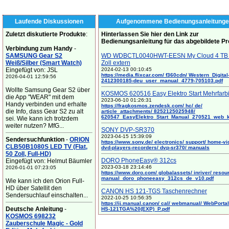
Laufende Diskussionen
Aufgenommene Bedienungsanleitunge
Zuletzt diskutierte Produkte
:
Hinterlassen Sie hier den Link zur
Bedienungsanleitung für das abgebildete P
Verbindung zum Handy
-
SAMSUNG Gear S2
WD WDBCTL0040HWT-EESN My Cloud 4 TB 
Weiß/Silber (Smart Watch)
Zoll extern
Eingefügt von: JSL
2024-02-13 00:10:45
https://media.flixcar.com/ f360cdn/ Western_Digital
2026-04-01 12:59:56
2412300185-deu_user_manual_4779-705103.pdf
Wollte Samsung Gear S2 über
KOSMOS 620516 Easy Elektro Start Mehrfarb
die App "WEAR" mit dem
2023-06-10 01:26:31
Handy verbinden und erhalte
https://fragkosmos.zendesk.com/ hc/ de/
die Info, dass Gear S2 zu alt
article_attachments/ 8252125025948/
620547_EasyElektro_Start_Manual_270521_web_
sei. Wie kann ich trotzdem
weiter nutzen? MfG...
SONY DVP-SR370
2023-04-15 15:39:09
Sendersuchfunktion
-
ORION
https://www.sony.de/ electronics/ support/ home-vi
CLB50B1080S LED TV (Flat,
dvd-players-recorders/ dvp-sr370/ manuals
50 Zoll, Full-HD)
DORO PhoneEasy® 312cs
Eingefügt von: Helmut Bäumler
2023-03-18 23:14:46
2026-01-01 07:23:05
https://www.doro.com/ globalassets/ inriver/ resou
manual_doro_phoneeasy_312cs_de_v10.pdf
Wie kann ich den Orion Full-
HD über Satellit den
CANON HS 121-TGS Taschenrechner
Sendersuchlauf einschalten...
2022-10-25 10:56:35
https://ij.manual.canon/ cal/ webmanual/ WebPortal/
Deutsche Anleitung
-
HS-121TGA%20(EXP)_P.pdf
KOSMOS 698232
Zauberschule Magic - Gold