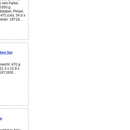
5 mm Farbe:
 6350 g
tzkabel, Pinsel,
/T) (cm): 34.0 x
mmer: 19718...
hen-Set
wicht: 470 g
1.3 x 12.8 x
1971830 ...
u