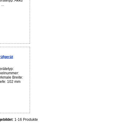
rätetyp: Akku
...
üfgerät
rätetyp:
ikelnummer:
kmale Breite:
efe: 102 mm
ebildet
: 1-16 Produkte