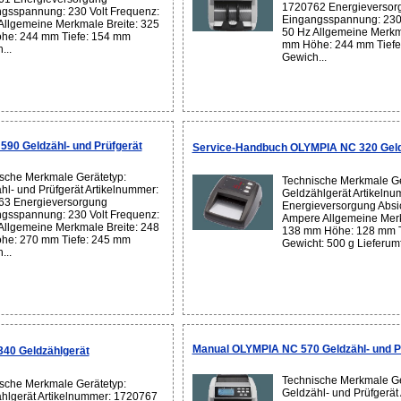
1720762 Energieversor
gsspannung: 230 Volt Frequenz:
Eingangsspannung: 230 
Allgemeine Merkmale Breite: 325
50 Hz Allgemeine Merkm
he: 244 mm Tiefe: 154 mm
mm Höhe: 244 mm Tiefe
...
Gewich...
90 Geldzähl- und Prüfgerät
Service-Handbuch OLYMPIA NC 320 Geld
sche Merkmale Gerätetyp:
Technische Merkmale Ge
hl- und Prüfgerät Artikelnummer:
Geldzählgerät Artikeln
63 Energieversorgung
Energieversorgung Absi
gsspannung: 230 Volt Frequenz:
Ampere Allgemeine Merk
Allgemeine Merkmale Breite: 248
138 mm Höhe: 128 mm T
he: 270 mm Tiefe: 245 mm
Gewicht: 500 g Lieferum
...
Manual OLYMPIA NC 570 Geldzähl- und P
40 Geldzählgerät
Technische Merkmale Ge
sche Merkmale Gerätetyp:
Geldzähl- und Prüfgerät
hlgerät Artikelnummer: 1720767