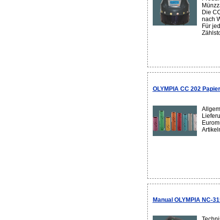
Münzzä
Die CC
nach W
Für je
Zählsto
OLYMPIA CC 202 Papierm
Allgem
Lieferu
Euromü
Artike
Manual OLYMPIA NC-315
Techni