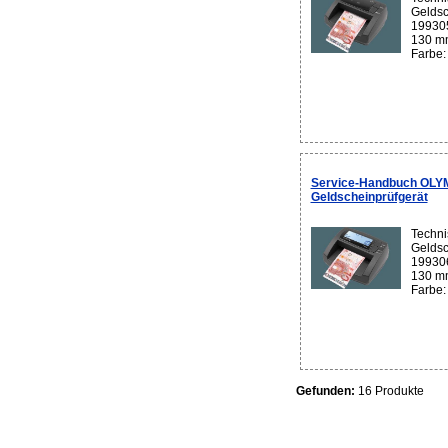
Geldsc
199305
130 mm
Farbe:
Service-Handbuch OLY
Geldscheinprüfgerät
Techni
Geldsc
199306
130 mm
Farbe:
Gefunden:
16 Produkte