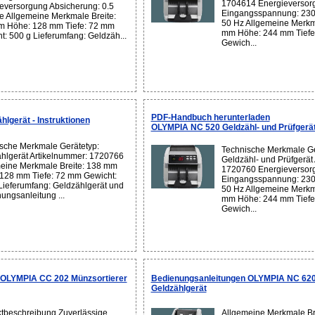
1704614 Energieversor
eversorgung Absicherung: 0.5
Eingangsspannung: 230 
 Allgemeine Merkmale Breite:
50 Hz Allgemeine Merkm
 Höhe: 128 mm Tiefe: 72 mm
mm Höhe: 244 mm Tiefe
t: 500 g Lieferumfang: Geldzäh...
Gewich...
PDF-Handbuch herunterladen
lgerät - Instruktionen
OLYMPIA NC 520 Geldzähl- und Prüfgerä
sche Merkmale Gerätetyp:
Technische Merkmale Ge
hlgerät Artikelnummer: 1720766
Geldzähl- und Prüfgerät
eine Merkmale Breite: 138 mm
1720760 Energieversor
128 mm Tiefe: 72 mm Gewicht:
Eingangsspannung: 230 
Lieferumfang: Geldzählgerät und
50 Hz Allgemeine Merkm
ungsanleitung ...
mm Höhe: 244 mm Tiefe
Gewich...
 OLYMPIA CC 202 Münzsortierer
Bedienungsanleitungen OLYMPIA NC 620 
Geldzählgerät
tbeschreibung Zuverlässige
Allgemeine Merkmale Br