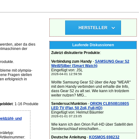
HERSTELLER
werden, aber da dies
Laufende Diskussionen
ählmaschinen der
Zuletzt diskutierte Produkte
:
Verbindung zum Handy
-
SAMSUNG Gear S2
rodukte.
Weiß/Silber (Smart Watch)
Eingefügt von: JSL
bleme mit olympia-
2026-04-01 12:59:56
ene Fragen stellen
n erfolgreich in
Wollte Samsung Gear S2 über die App "WEAR"
mit dem Handy verbinden und erhalte die Info,
dass Gear S2 zu alt sei. Wie kann ich trotzdem
weiter nutzen? MfG...
Sendersuchfunktion
-
ORION CLB50B1080S
ebildet
: 1-16 Produkte
LED TV (Flat, 50 Zoll, Full-HD)
Eingefügt von: Helmut Bäumler
2026-01-01 07:23:05
eldzähl- und
Wie kann ich den Orion Full-HD über Satellit den
Sendersuchlauf einschalten...
rätetyp:
Deutsche Anleitung
-
KOSMOS 698232
 Artikelnummer: