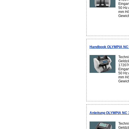
Eingan
50 Hz 
mm Hö
Gewich
Handbook OLYMPIA NC 5
Techni
Geldzä
17207
Eingan
50 Hz 
mm Hö
Gewich
Anleitung OLYMPIA NC 3
Techni
Geldzä