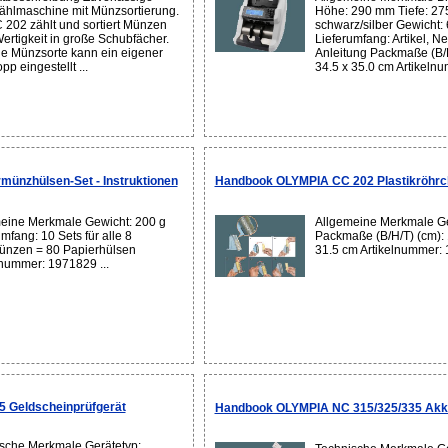
hlmaschine mit Münzsortierung.
Höhe: 290 mm Tiefe: 27
 202 zählt und sortiert Münzen
schwarz/silber Gewicht:
ertigkeit in große Schubfächer.
Lieferumfang: Artikel, Ne
de Münzsorte kann ein eigener
Anleitung Packmaße (B/H
pp eingestellt ...
34.5 x 35.0 cm Artikelnu
ünzhülsen-Set - Instruktionen
Handbook OLYMPIA CC 202 Plastikröhrc
eine Merkmale Gewicht: 200 g
Allgemeine Merkmale Ge
mfang: 10 Sets für alle 8
Packmaße (B/H/T) (cm): 1
nzen = 80 Papierhülsen
31.5 cm Artikelnummer: 
lnummer: 1971829 ...
 Geldscheinprüfgerät
Handbook OLYMPIA NC 315/325/335 Akk
sche Merkmale Gerätetyp: