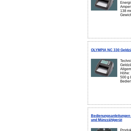
Energi
Ampere
138 mm
Gewich
OLYMPIA NC 330 Geldzäh
Techni
Geldzä
Allgem
Höhe: 
500 g 
Bedien
Bedienungsanleitungen
und Münzzählgerät
Produk