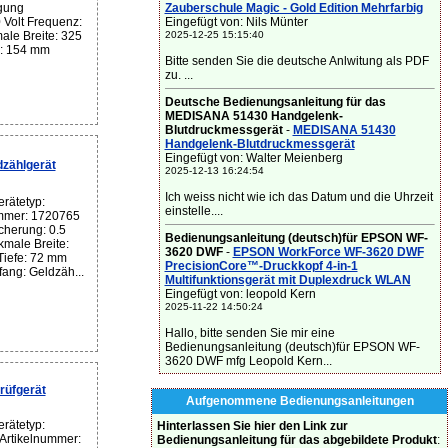
Zauberschule Magic - Gold Edition Mehrfarbig
gung
Eingefügt von: Nils Münter
Volt Frequenz:
2025-12-25 15:15:40
ale Breite: 325
: 154 mm
Bitte senden Sie die deutsche Anlwitung als PDF
zu. ...
Deutsche Bedienungsanleitung für das
MEDISANA 51430 Handgelenk-
Blutdruckmessgerät
-
MEDISANA 51430
Handgelenk-Blutdruckmessgerät
Eingefügt von: Walter Meienberg
zählgerät
2025-12-13 16:24:54
Ich weiss nicht wie ich das Datum und die Uhrzeit
rätetyp:
einstelle....
ummer: 1720765
cherung: 0.5
Bedienungsanleitung (deutsch)für EPSON WF-
male Breite:
3620 DWF
-
EPSON WorkForce WF-3620 DWF
iefe: 72 mm
PrecisionCore™-Druckkopf 4-in-1
fang: Geldzäh...
Multifunktionsgerät mit Duplexdruck WLAN
Eingefügt von: leopold Kern
2025-11-22 14:50:24
Hallo, bitte senden Sie mir eine
Bedienungsanleitung (deutsch)für EPSON WF-
3620 DWF mfg Leopold Kern...
rüfgerät
Aufgenommene Bedienungsanleitungen
rätetyp:
Hinterlassen Sie hier den Link zur
 Artikelnummer:
Bedienungsanleitung für das abgebildete Produkt
: