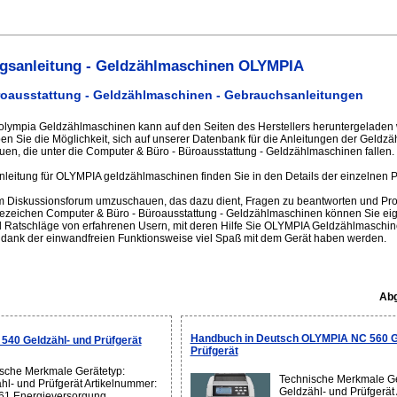
gsanleitung - Geldzählmaschinen OLYMPIA
roausstattung - Geldzählmaschinen - Gebrauchsanleitungen
 olympia Geldzählmaschinen kann auf den Seiten des Herstellers heruntergeladen 
aben Sie die Möglichkeit, sich auf unserer Datenbank für die Anleitungen der Geldz
, die unter die Computer & Büro - Büroausstattung - Geldzählmaschinen fallen.
leitung für OLYMPIA geldzählmaschinen finden Sie in den Details der einzelnen P
im Diskussionsforum umzuschauen, das dazu dient, Fragen zu beantworten und Pro
sezeichen Computer & Büro - Büroausstattung - Geldzählmaschinen können Sie eig
 Ratschläge von erfahrenen Usern, mit deren Hilfe Sie OLYMPIA Geldzählmaschine
 dank der einwandfreien Funktionsweise viel Spaß mit dem Gerät haben werden.
Abg
Handbuch in Deutsch OLYMPIA NC 560 G
40 Geldzähl- und Prüfgerät
Prüfgerät
sche Merkmale Gerätetyp:
Technische Merkmale Ge
hl- und Prüfgerät Artikelnummer:
Geldzähl- und Prüfgerät
61 Energieversorgung