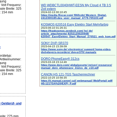
gung
Volt Frequenz:
WD WDBCTL0040HWT-EESN My Cloud 4 TB 3.5
ale Breite: 325
Zoll extern
: 154 mm
2024-02-13 00:10:45
https://media.flixcar.com/ f360cdn/ Western_Digital-
2412300185-deu_user_manual_4779-705103.pdf
KOSMOS 620516 Easy Elektro Start Mehrfarbig
2023-06-10 01:26:31
https://fragkosmos.zendesk.com/ hc/ de/
article_attachments/ 8252125025948/
620547_EasyElektro_Start_Manual_270521_web_kom.pdf
SONY DVP-SR370
2023-04-15 15:39:09
t
https://www.sony.de/ electronics/ support/ home-video-
dvd-players-recorders/ dvp-sr370/ manuals
rätetyp:
DORO PhoneEasy® 312cs
 Artikelnummer:
2023-03-18 23:14:46
gung
https://www.doro.com/ globalassets/ inriver/ resources/
Volt Frequenz:
manual_doro_phoneeasy_312cs_de_v10.pdf
ale Breite: 325
: 154 mm
CANON HS 121-TGS Taschenrechner
2022-10-25 10:56:35
https://ij.manual.canon/ cal/ webmanual/ WebPortal/ pdf/
HS-121TGA%20(EXP)_P.pdf
Geldprüf- und
eite: 275 mm