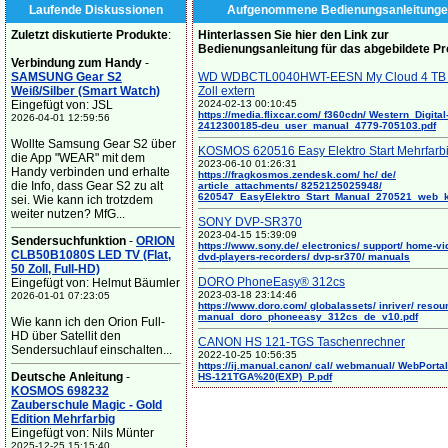
Laufende Diskussionen
Aufgenommene Bedienungsanleitunge
Zuletzt diskutierte Produkte
:
Hinterlassen Sie hier den Link zur
Bedienungsanleitung für das abgebildete P
Verbindung zum Handy
-
SAMSUNG Gear S2
WD WDBCTL0040HWT-EESN My Cloud 4 TB 
Weiß/Silber (Smart Watch)
Zoll extern
Eingefügt von: JSL
2024-02-13 00:10:45
https://media.flixcar.com/ f360cdn/ Western_Digital
2026-04-01 12:59:56
2412300185-deu_user_manual_4779-705103.pdf
Wollte Samsung Gear S2 über
KOSMOS 620516 Easy Elektro Start Mehrfarb
die App "WEAR" mit dem
2023-06-10 01:26:31
Handy verbinden und erhalte
https://fragkosmos.zendesk.com/ hc/ de/
die Info, dass Gear S2 zu alt
article_attachments/ 8252125025948/
620547_EasyElektro_Start_Manual_270521_web_
sei. Wie kann ich trotzdem
weiter nutzen? MfG...
SONY DVP-SR370
2023-04-15 15:39:09
Sendersuchfunktion
-
ORION
https://www.sony.de/ electronics/ support/ home-vi
CLB50B1080S LED TV (Flat,
dvd-players-recorders/ dvp-sr370/ manuals
50 Zoll, Full-HD)
DORO PhoneEasy® 312cs
Eingefügt von: Helmut Bäumler
2023-03-18 23:14:46
2026-01-01 07:23:05
https://www.doro.com/ globalassets/ inriver/ resou
manual_doro_phoneeasy_312cs_de_v10.pdf
Wie kann ich den Orion Full-
HD über Satellit den
CANON HS 121-TGS Taschenrechner
Sendersuchlauf einschalten...
2022-10-25 10:56:35
https://ij.manual.canon/ cal/ webmanual/ WebPortal/
Deutsche Anleitung
-
HS-121TGA%20(EXP)_P.pdf
KOSMOS 698232
Zauberschule Magic - Gold
Edition Mehrfarbig
Eingefügt von: Nils Münter
2025-12-25 15:15:40