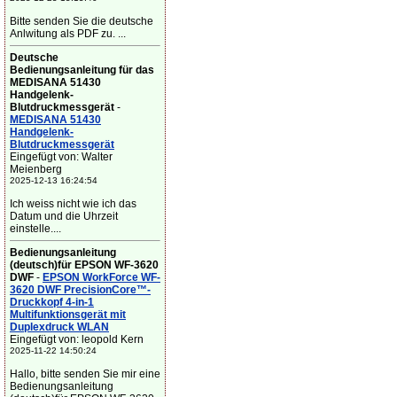
Bitte senden Sie die deutsche
Anlwitung als PDF zu. ...
Deutsche
Bedienungsanleitung für das
MEDISANA 51430
Handgelenk-
Blutdruckmessgerät
-
MEDISANA 51430
Handgelenk-
Blutdruckmessgerät
Eingefügt von: Walter
Meienberg
2025-12-13 16:24:54
Ich weiss nicht wie ich das
Datum und die Uhrzeit
einstelle....
Bedienungsanleitung
(deutsch)für EPSON WF-3620
DWF
-
EPSON WorkForce WF-
3620 DWF PrecisionCore™-
Druckkopf 4-in-1
Multifunktionsgerät mit
Duplexdruck WLAN
Eingefügt von: leopold Kern
2025-11-22 14:50:24
Hallo, bitte senden Sie mir eine
Bedienungsanleitung