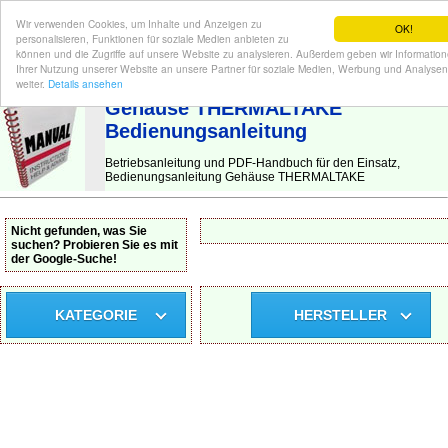
Wir verwenden Cookies, um Inhalte und Anzeigen zu
OK!
personalisieren, Funktionen für soziale Medien anbieten zu
können und die Zugriffe auf unsere Website zu analysieren. Außerdem geben wir Informatio
Ihrer Nutzung unserer Website an unsere Partner für soziale Medien, Werbung und Analysen
BEDIENUNGSANLEITUNG
| Hier finden Sie die deutsche Anleitung!
weiter.
Details ansehen
Gehäuse THERMALTAKE
Bedienungsanleitung
Betriebsanleitung und PDF-Handbuch für den Einsatz,
Bedienungsanleitung Gehäuse THERMALTAKE
Nicht gefunden, was Sie
suchen? Probieren Sie es mit
der Google-Suche!
KATEGORIE
HERSTELLER