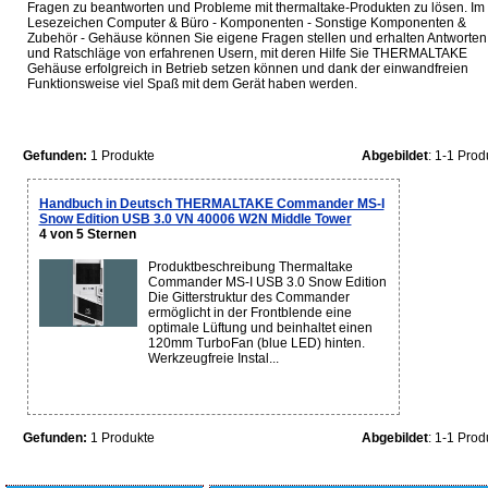
Fragen zu beantworten und Probleme mit thermaltake-Produkten zu lösen. Im
Lesezeichen Computer & Büro - Komponenten - Sonstige Komponenten &
Zubehör - Gehäuse können Sie eigene Fragen stellen und erhalten Antworten
und Ratschläge von erfahrenen Usern, mit deren Hilfe Sie THERMALTAKE
Gehäuse erfolgreich in Betrieb setzen können und dank der einwandfreien
Funktionsweise viel Spaß mit dem Gerät haben werden.
Gefunden:
1 Produkte
Abgebildet
: 1-1 Prod
Handbuch in Deutsch THERMALTAKE Commander MS-I
Snow Edition USB 3.0 VN 40006 W2N Middle Tower
4 von 5 Sternen
Produktbeschreibung Thermaltake
Commander MS-I USB 3.0 Snow Edition
Die Gitterstruktur des Commander
ermöglicht in der Frontblende eine
optimale Lüftung und beinhaltet einen
120mm TurboFan (blue LED) hinten.
Werkzeugfreie Instal...
Gefunden:
1 Produkte
Abgebildet
: 1-1 Prod