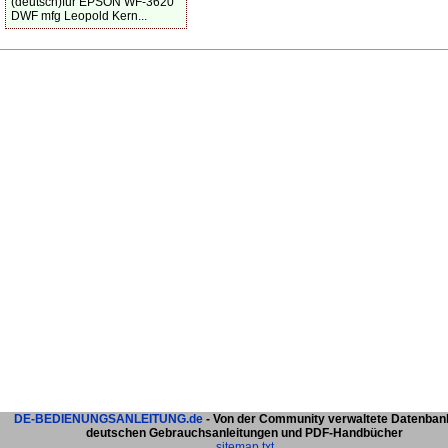
(deutsch)für EPSON WF-3620
DWF mfg Leopold Kern...
DE-BEDIENUNGSANLEITUNG.de
- Von der Community verwaltete Datenban
deutschen Gebrauchsanleitungen und PDF-Handbücher
sitemap.txt