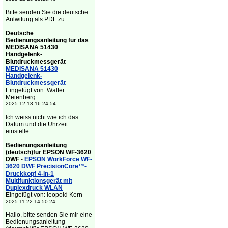
Bitte senden Sie die deutsche
Anlwitung als PDF zu. ...
Deutsche
Bedienungsanleitung für das
MEDISANA 51430
Handgelenk-
Blutdruckmessgerät
-
MEDISANA 51430
Handgelenk-
Blutdruckmessgerät
Eingefügt von: Walter
Meienberg
2025-12-13 16:24:54
Ich weiss nicht wie ich das
Datum und die Uhrzeit
einstelle....
Bedienungsanleitung
(deutsch)für EPSON WF-3620
DWF
-
EPSON WorkForce WF-
3620 DWF PrecisionCore™-
Druckkopf 4-in-1
Multifunktionsgerät mit
Duplexdruck WLAN
Eingefügt von: leopold Kern
2025-11-22 14:50:24
Hallo, bitte senden Sie mir eine
Bedienungsanleitung