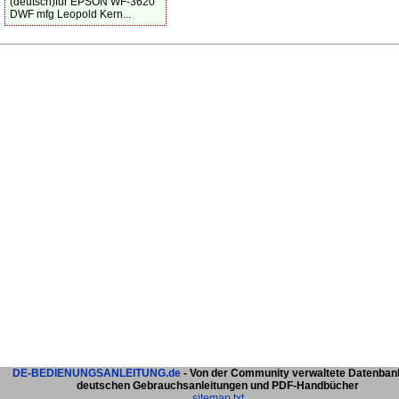
(deutsch)für EPSON WF-3620
DWF mfg Leopold Kern...
DE-BEDIENUNGSANLEITUNG.de
- Von der Community verwaltete Datenban
deutschen Gebrauchsanleitungen und PDF-Handbücher
sitemap.txt