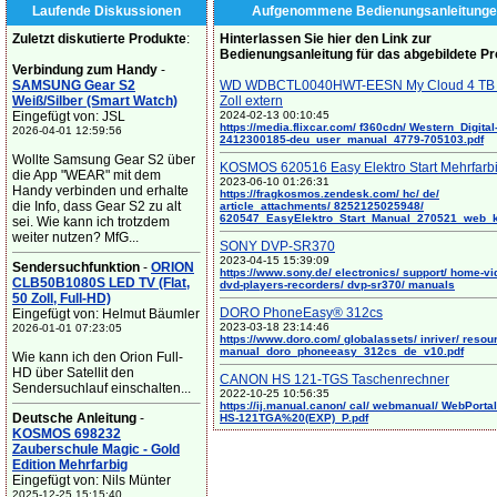
Laufende Diskussionen
Aufgenommene Bedienungsanleitunge
Zuletzt diskutierte Produkte
:
Hinterlassen Sie hier den Link zur
Bedienungsanleitung für das abgebildete P
Verbindung zum Handy
-
SAMSUNG Gear S2
WD WDBCTL0040HWT-EESN My Cloud 4 TB 
Weiß/Silber (Smart Watch)
Zoll extern
Eingefügt von: JSL
2024-02-13 00:10:45
https://media.flixcar.com/ f360cdn/ Western_Digital
2026-04-01 12:59:56
2412300185-deu_user_manual_4779-705103.pdf
Wollte Samsung Gear S2 über
KOSMOS 620516 Easy Elektro Start Mehrfarb
die App "WEAR" mit dem
2023-06-10 01:26:31
Handy verbinden und erhalte
https://fragkosmos.zendesk.com/ hc/ de/
die Info, dass Gear S2 zu alt
article_attachments/ 8252125025948/
620547_EasyElektro_Start_Manual_270521_web_
sei. Wie kann ich trotzdem
weiter nutzen? MfG...
SONY DVP-SR370
2023-04-15 15:39:09
Sendersuchfunktion
-
ORION
https://www.sony.de/ electronics/ support/ home-vi
CLB50B1080S LED TV (Flat,
dvd-players-recorders/ dvp-sr370/ manuals
50 Zoll, Full-HD)
DORO PhoneEasy® 312cs
Eingefügt von: Helmut Bäumler
2023-03-18 23:14:46
2026-01-01 07:23:05
https://www.doro.com/ globalassets/ inriver/ resou
manual_doro_phoneeasy_312cs_de_v10.pdf
Wie kann ich den Orion Full-
HD über Satellit den
CANON HS 121-TGS Taschenrechner
Sendersuchlauf einschalten...
2022-10-25 10:56:35
https://ij.manual.canon/ cal/ webmanual/ WebPortal/
Deutsche Anleitung
-
HS-121TGA%20(EXP)_P.pdf
KOSMOS 698232
Zauberschule Magic - Gold
Edition Mehrfarbig
Eingefügt von: Nils Münter
2025-12-25 15:15:40