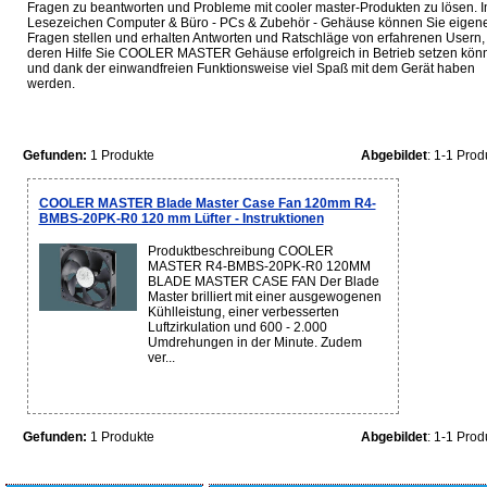
Fragen zu beantworten und Probleme mit cooler master-Produkten zu lösen. 
Lesezeichen Computer & Büro - PCs & Zubehör - Gehäuse können Sie eigen
Fragen stellen und erhalten Antworten und Ratschläge von erfahrenen Usern, 
deren Hilfe Sie COOLER MASTER Gehäuse erfolgreich in Betrieb setzen kön
und dank der einwandfreien Funktionsweise viel Spaß mit dem Gerät haben
werden.
Gefunden:
1 Produkte
Abgebildet
: 1-1 Prod
COOLER MASTER Blade Master Case Fan 120mm R4-
BMBS-20PK-R0 120 mm Lüfter - Instruktionen
Produktbeschreibung COOLER
MASTER R4-BMBS-20PK-R0 120MM
BLADE MASTER CASE FAN Der Blade
Master brilliert mit einer ausgewogenen
Kühlleistung, einer verbesserten
Luftzirkulation und 600 - 2.000
Umdrehungen in der Minute. Zudem
ver...
Gefunden:
1 Produkte
Abgebildet
: 1-1 Prod