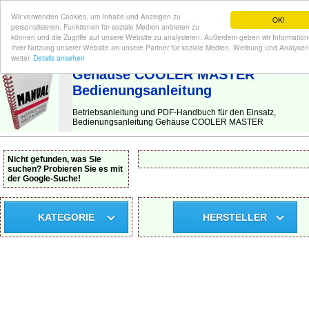
Wir verwenden Cookies, um Inhalte und Anzeigen zu
OK!
personalisieren, Funktionen für soziale Medien anbieten zu
können und die Zugriffe auf unsere Website zu analysieren. Außerdem geben wir Informatio
Ihrer Nutzung unserer Website an unsere Partner für soziale Medien, Werbung und Analysen
BEDIENUNGSANLEITUNG
| Hier finden Sie die deutsche Anleitung!
weiter.
Details ansehen
Gehäuse COOLER MASTER
Bedienungsanleitung
Betriebsanleitung und PDF-Handbuch für den Einsatz,
Bedienungsanleitung Gehäuse COOLER MASTER
Nicht gefunden, was Sie
suchen? Probieren Sie es mit
der Google-Suche!
KATEGORIE
HERSTELLER