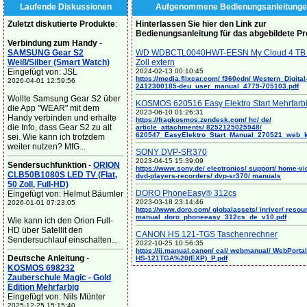
Laufende Diskussionen
Aufgenommene Bedienungsanleitunge
Zuletzt diskutierte Produkte
:
Hinterlassen Sie hier den Link zur
Bedienungsanleitung für das abgebildete P
Verbindung zum Handy
-
SAMSUNG Gear S2
WD WDBCTL0040HWT-EESN My Cloud 4 TB 
Weiß/Silber (Smart Watch)
Zoll extern
Eingefügt von: JSL
2024-02-13 00:10:45
https://media.flixcar.com/ f360cdn/ Western_Digital
2026-04-01 12:59:56
2412300185-deu_user_manual_4779-705103.pdf
Wollte Samsung Gear S2 über
KOSMOS 620516 Easy Elektro Start Mehrfarb
die App "WEAR" mit dem
2023-06-10 01:26:31
Handy verbinden und erhalte
https://fragkosmos.zendesk.com/ hc/ de/
die Info, dass Gear S2 zu alt
article_attachments/ 8252125025948/
620547_EasyElektro_Start_Manual_270521_web_
sei. Wie kann ich trotzdem
weiter nutzen? MfG...
SONY DVP-SR370
2023-04-15 15:39:09
Sendersuchfunktion
-
ORION
https://www.sony.de/ electronics/ support/ home-vi
CLB50B1080S LED TV (Flat,
dvd-players-recorders/ dvp-sr370/ manuals
50 Zoll, Full-HD)
DORO PhoneEasy® 312cs
Eingefügt von: Helmut Bäumler
2023-03-18 23:14:46
2026-01-01 07:23:05
https://www.doro.com/ globalassets/ inriver/ resou
manual_doro_phoneeasy_312cs_de_v10.pdf
Wie kann ich den Orion Full-
HD über Satellit den
CANON HS 121-TGS Taschenrechner
Sendersuchlauf einschalten...
2022-10-25 10:56:35
https://ij.manual.canon/ cal/ webmanual/ WebPortal/
Deutsche Anleitung
-
HS-121TGA%20(EXP)_P.pdf
KOSMOS 698232
Zauberschule Magic - Gold
Edition Mehrfarbig
Eingefügt von: Nils Münter
2025-12-25 15:15:40