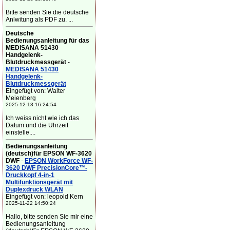
Bitte senden Sie die deutsche
Anlwitung als PDF zu. ...
Deutsche
Bedienungsanleitung für das
MEDISANA 51430
Handgelenk-
Blutdruckmessgerät
-
MEDISANA 51430
Handgelenk-
Blutdruckmessgerät
Eingefügt von: Walter
Meienberg
2025-12-13 16:24:54
Ich weiss nicht wie ich das
Datum und die Uhrzeit
einstelle....
Bedienungsanleitung
(deutsch)für EPSON WF-3620
DWF
-
EPSON WorkForce WF-
3620 DWF PrecisionCore™-
Druckkopf 4-in-1
Multifunktionsgerät mit
Duplexdruck WLAN
Eingefügt von: leopold Kern
2025-11-22 14:50:24
Hallo, bitte senden Sie mir eine
Bedienungsanleitung