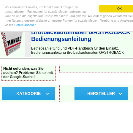
Wir verwenden Cookies, um Inhalte und Anzeigen zu
OK!
personalisieren, Funktionen für soziale Medien anbieten zu
können und die Zugriffe auf unsere Website zu analysieren. Außerdem geben wir Informatio
Ihrer Nutzung unserer Website an unsere Partner für soziale Medien, Werbung und Analysen
BEDIENUNGSANLEITUNG
| Hier finden Sie die deutsche Anleitung!
weiter.
Details ansehen
Brotbackautomaten GASTROBACK
Bedienungsanleitung
Betriebsanleitung und PDF-Handbuch für den Einsatz,
Bedienungsanleitung Brotbackautomaten GASTROBACK
Nicht gefunden, was Sie
suchen? Probieren Sie es mit
der Google-Suche!
KATEGORIE
HERSTELLER