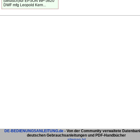
(deutsch)für EPSON WF-3620
DWF mfg Leopold Kern...
DE-BEDIENUNGSANLEITUNG.de
- Von der Community verwaltete Datenban
deutschen Gebrauchsanleitungen und PDF-Handbücher
sitemap.txt