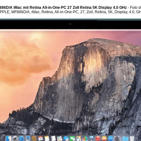
6D/A iMac mit Retina All-in-One-PC 27 Zoll Retina 5K Display 4.0 GHz
- Foto d
PPLE, MF886D/A, iMac, Retina, All-in-One-PC, 27, Zoll, Retina, 5K, Display, 4.0, G