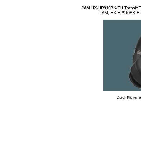
JAM HX-HP910BK-EU Transit 
JAM, HX-HP910BK-EU, 
Durch Klicken au