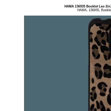
HAMA 136935 Booklet Leo 2in
HAMA, 136935, Booklet