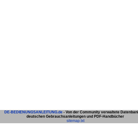
DE-BEDIENUNGSANLEITUNG.de
- Von der Community verwaltete Datenban
deutschen Gebrauchsanleitungen und PDF-Handbücher
sitemap.txt