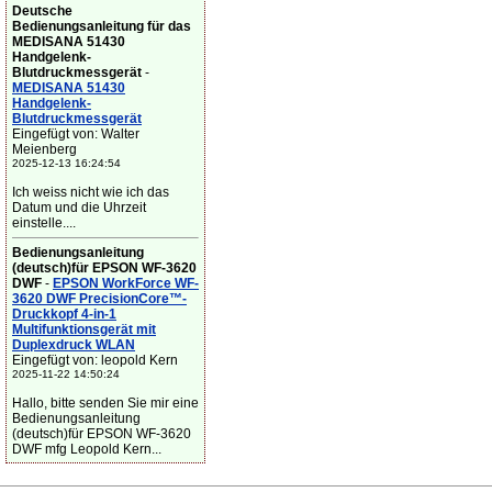
Deutsche
Bedienungsanleitung für das
MEDISANA 51430
Handgelenk-
Blutdruckmessgerät
-
MEDISANA 51430
Handgelenk-
Blutdruckmessgerät
Eingefügt von: Walter
Meienberg
2025-12-13 16:24:54
Ich weiss nicht wie ich das
Datum und die Uhrzeit
einstelle....
Bedienungsanleitung
(deutsch)für EPSON WF-3620
DWF
-
EPSON WorkForce WF-
3620 DWF PrecisionCore™-
Druckkopf 4-in-1
Multifunktionsgerät mit
Duplexdruck WLAN
Eingefügt von: leopold Kern
2025-11-22 14:50:24
Hallo, bitte senden Sie mir eine
Bedienungsanleitung
(deutsch)für EPSON WF-3620
DWF mfg Leopold Kern...