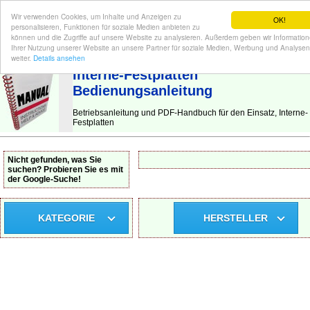
Wir verwenden Cookies, um Inhalte und Anzeigen zu
OK!
personalisieren, Funktionen für soziale Medien anbieten zu
können und die Zugriffe auf unsere Website zu analysieren. Außerdem geben wir Informatio
Ihrer Nutzung unserer Website an unsere Partner für soziale Medien, Werbung und Analysen
BEDIENUNGSANLEITUNG
| Hier finden Sie die deutsche Anleitung!
weiter.
Details ansehen
Interne-Festplatten
Bedienungsanleitung
Betriebsanleitung und PDF-Handbuch für den Einsatz, Interne-
Festplatten
Nicht gefunden, was Sie
suchen? Probieren Sie es mit
der Google-Suche!
KATEGORIE
HERSTELLER