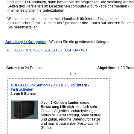
und kein CD-Handbuch, dann haben Sie die Möglichkeit, die Anleitung auf de
Seiten des Herstellers im Lesezeichen computer & büro - speichermedien -
interne festplatten herunterzuladen.
Wir sind bestrebt, einen Link zum Handbuch für interne-festplatten in
elektronischer Form – zumeist als *.pdf oder *.doc – auch auf unseren Seiten f
Sie bereitzustellen.
Aufteilung in Kategorien
- Wählen Sie die gewünschte Kategorie:
BUFFALO
-
INTENSO
-
SEAGATE
-
TOSHIBA
-
WD
Gefunden:
24 Produkte
Abgebildet
: 1-20 Prod
1
|
2
BUFFALO LinkStation 420 8 TB 3.5 Zoll intern -
Instruktionen
1 von 5 Sternen
0 von 1
Kunden fanden diese
Bewertung hilfreich
. ziemlich sehr
China... Ärgerlich undurchsichtige
Software. Gerät erzeugt, ohne Auftrag
und Zutun, enorme Datendurchsätze
und macht pausenlos (Festplatten-)
Geräu...