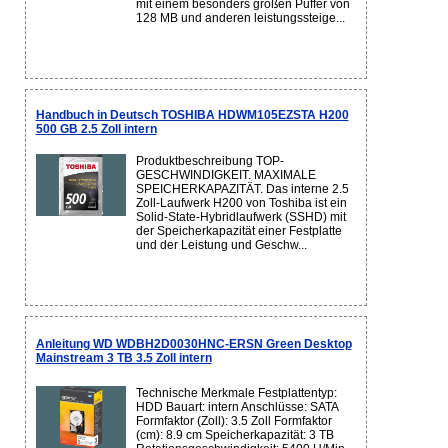
mit einem besonders großen Puffer von
128 MB und anderen leistungssteige...
Handbuch in Deutsch TOSHIBA HDWM105EZSTA H200
500 GB 2.5 Zoll intern
Produktbeschreibung TOP-
GESCHWINDIGKEIT. MAXIMALE
SPEICHERKAPAZITÄT. Das interne 2.5
Zoll-Laufwerk H200 von Toshiba ist ein
Solid-State-Hybridlaufwerk (SSHD) mit
der Speicherkapazität einer Festplatte
und der Leistung und Geschw...
Anleitung WD WDBH2D0030HNC-ERSN Green Desktop
Mainstream 3 TB 3.5 Zoll intern
Technische Merkmale Festplattentyp:
HDD Bauart: intern Anschlüsse: SATA
Formfaktor (Zoll): 3.5 Zoll Formfaktor
(cm): 8.9 cm Speicherkapazität: 3 TB