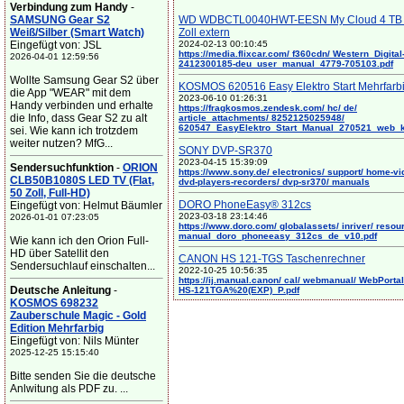
Verbindung zum Handy
-
SAMSUNG Gear S2
WD WDBCTL0040HWT-EESN My Cloud 4 TB 
Weiß/Silber (Smart Watch)
Zoll extern
Eingefügt von: JSL
2024-02-13 00:10:45
https://media.flixcar.com/ f360cdn/ Western_Digital
2026-04-01 12:59:56
2412300185-deu_user_manual_4779-705103.pdf
Wollte Samsung Gear S2 über
KOSMOS 620516 Easy Elektro Start Mehrfarb
die App "WEAR" mit dem
2023-06-10 01:26:31
Handy verbinden und erhalte
https://fragkosmos.zendesk.com/ hc/ de/
die Info, dass Gear S2 zu alt
article_attachments/ 8252125025948/
620547_EasyElektro_Start_Manual_270521_web_
sei. Wie kann ich trotzdem
weiter nutzen? MfG...
SONY DVP-SR370
2023-04-15 15:39:09
Sendersuchfunktion
-
ORION
https://www.sony.de/ electronics/ support/ home-vi
CLB50B1080S LED TV (Flat,
dvd-players-recorders/ dvp-sr370/ manuals
50 Zoll, Full-HD)
DORO PhoneEasy® 312cs
Eingefügt von: Helmut Bäumler
2023-03-18 23:14:46
2026-01-01 07:23:05
https://www.doro.com/ globalassets/ inriver/ resou
manual_doro_phoneeasy_312cs_de_v10.pdf
Wie kann ich den Orion Full-
HD über Satellit den
CANON HS 121-TGS Taschenrechner
Sendersuchlauf einschalten...
2022-10-25 10:56:35
https://ij.manual.canon/ cal/ webmanual/ WebPortal/
Deutsche Anleitung
-
HS-121TGA%20(EXP)_P.pdf
KOSMOS 698232
Zauberschule Magic - Gold
Edition Mehrfarbig
Eingefügt von: Nils Münter
2025-12-25 15:15:40
Bitte senden Sie die deutsche
Anlwitung als PDF zu. ...