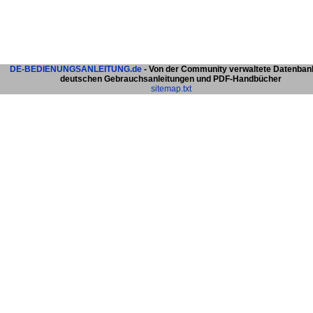
DE-BEDIENUNGSANLEITUNG.de
- Von der Community verwaltete Datenban
deutschen Gebrauchsanleitungen und PDF-Handbücher
sitemap.txt