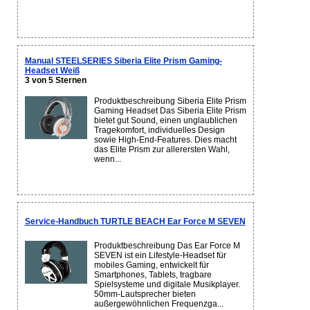
Manual STEELSERIES Siberia Elite Prism Gaming-
Headset Weiß
3 von 5 Sternen
Produktbeschreibung Siberia Elite Prism
Gaming Headset Das Siberia Elite Prism
bietet gut Sound, einen unglaublichen
Tragekomfort, individuelles Design
sowie High-End-Features. Dies macht
das Elite Prism zur allerersten Wahl,
wenn...
Service-Handbuch TURTLE BEACH Ear Force M SEVEN
Produktbeschreibung Das Ear Force M
SEVEN ist ein Lifestyle-Headset für
mobiles Gaming, entwickelt für
Smartphones, Tablets, tragbare
Spielsysteme und digitale Musikplayer.
50mm-Lautsprecher bieten
außergewöhnlichen Frequenzga...