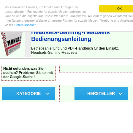
Wir verwenden Cookies, um Inhalte und Anzeigen zu
OK!
personalisieren, Funktionen für soziale Medien anbieten zu
können und die Zugriffe auf unsere Website zu analysieren. Außerdem geben wir Informatio
Ihrer Nutzung unserer Website an unsere Partner für soziale Medien, Werbung und Analysen
BEDIENUNGSANLEITUNG
| Hier finden Sie die deutsche Anleitung!
weiter.
Details ansehen
Headsets-Gaming-Headsets
Bedienungsanleitung
Betriebsanleitung und PDF-Handbuch für den Einsatz,
Headsets-Gaming-Headsets
Nicht gefunden, was Sie
suchen? Probieren Sie es mit
der Google-Suche!
KATEGORIE
HERSTELLER