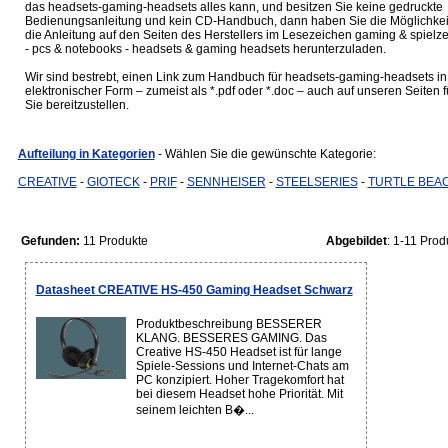
das headsets-gaming-headsets alles kann, und besitzen Sie keine gedruckte
Bedienungsanleitung und kein CD-Handbuch, dann haben Sie die Möglichkei
die Anleitung auf den Seiten des Herstellers im Lesezeichen gaming & spielz
- pcs & notebooks - headsets & gaming headsets herunterzuladen.
Wir sind bestrebt, einen Link zum Handbuch für headsets-gaming-headsets in
elektronischer Form – zumeist als *.pdf oder *.doc – auch auf unseren Seiten f
Sie bereitzustellen.
Aufteilung in Kategorien
- Wählen Sie die gewünschte Kategorie:
CREATIVE
-
GIOTECK
-
PRIF
-
SENNHEISER
-
STEELSERIES
-
TURTLE BEA
Gefunden:
11 Produkte
Abgebildet
: 1-11 Prod
Datasheet CREATIVE HS-450 Gaming Headset Schwarz
Produktbeschreibung BESSERER
KLANG. BESSERES GAMING. Das
Creative HS-450 Headset ist für lange
Spiele-Sessions und Internet-Chats am
PC konzipiert. Hoher Tragekomfort hat
bei diesem Headset hohe Priorität. Mit
seinem leichten B�...