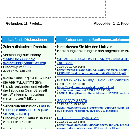
Gefunden:
11 Produkte
Abgebildet
: 1-11 Prod
Laufende Diskussionen
Aufgenommene Bedienungsanleitunge
Zuletzt diskutierte Produkte
:
Hinterlassen Sie hier den Link zur
Bedienungsanleitung für das abgebildete P
Verbindung zum Handy
-
SAMSUNG Gear S2
WD WDBCTL0040HWT-EESN My Cloud 4 TB 
Weiß/Silber (Smart Watch)
Zoll extern
Eingefügt von: JSL
2024-02-13 00:10:45
https://media.flixcar.com/ f360cdn/ Western_Digital
2026-04-01 12:59:56
2412300185-deu_user_manual_4779-705103.pdf
Wollte Samsung Gear S2 über
KOSMOS 620516 Easy Elektro Start Mehrfarb
die App "WEAR" mit dem
2023-06-10 01:26:31
Handy verbinden und erhalte
https://fragkosmos.zendesk.com/ hc/ de/
die Info, dass Gear S2 zu alt
article_attachments/ 8252125025948/
620547_EasyElektro_Start_Manual_270521_web_
sei. Wie kann ich trotzdem
weiter nutzen? MfG...
SONY DVP-SR370
2023-04-15 15:39:09
Sendersuchfunktion
-
ORION
https://www.sony.de/ electronics/ support/ home-vi
CLB50B1080S LED TV (Flat,
dvd-players-recorders/ dvp-sr370/ manuals
50 Zoll, Full-HD)
DORO PhoneEasy® 312cs
Eingefügt von: Helmut Bäumler
2023-03-18 23:14:46
2026-01-01 07:23:05
https://www.doro.com/ globalassets/ inriver/ resou
manual_doro_phoneeasy_312cs_de_v10.pdf