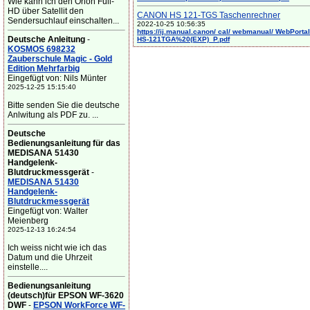
Wie kann ich den Orion Full-
HD über Satellit den
CANON HS 121-TGS Taschenrechner
Sendersuchlauf einschalten...
2022-10-25 10:56:35
https://ij.manual.canon/ cal/ webmanual/ WebPortal/
Deutsche Anleitung
-
HS-121TGA%20(EXP)_P.pdf
KOSMOS 698232
Zauberschule Magic - Gold
Edition Mehrfarbig
Eingefügt von: Nils Münter
2025-12-25 15:15:40
Bitte senden Sie die deutsche
Anlwitung als PDF zu. ...
Deutsche
Bedienungsanleitung für das
MEDISANA 51430
Handgelenk-
Blutdruckmessgerät
-
MEDISANA 51430
Handgelenk-
Blutdruckmessgerät
Eingefügt von: Walter
Meienberg
2025-12-13 16:24:54
Ich weiss nicht wie ich das
Datum und die Uhrzeit
einstelle....
Bedienungsanleitung
(deutsch)für EPSON WF-3620
DWF
-
EPSON WorkForce WF-