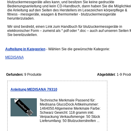
blutzuckermessgeräte alles kann, und besitzen Sie keine gedruckte
Bedienungsanleitung und kein CD-Handbuch, dann haben Sie die Möglichkei
die Anleitung auf den Seiten des Herstellers im Lesezeichen körperpflege &
fitness - messgeräte, waagen & thermometer - blutzuckermessgeräte
herunterzuladen.
Wir sind bestrebt, einen Link zum Handbuch für blutzuckermessgeräte in
elektronischer Form – zumeist als *.pdf oder *.doc – auch auf unseren Seiten f
Sie bereitzustellen.
Aufteilung in Kategorien
- Wählen Sie die gewünschte Kategorie:
MEDISANA
Gefunden:
9 Produkte
Abgebildet
: 1-9 Prod
Anleitung MEDISANA 79310
Technische Merkmale Passend für:
Medisana GlucoDock Artikelnummer:
1464050 Allgemeine Merkmale Farbe:
Schwarz Gewicht: 118 gramm inkl.
Verpackung Verkaufsmenge: 50 Stück
Lieferumfang: 50 Blutzuckerstreifen ...