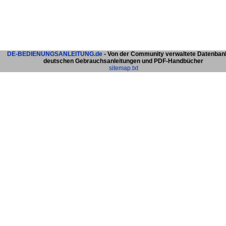
DE-BEDIENUNGSANLEITUNG.de
- Von der Community verwaltete Datenban
deutschen Gebrauchsanleitungen und PDF-Handbücher
sitemap.txt