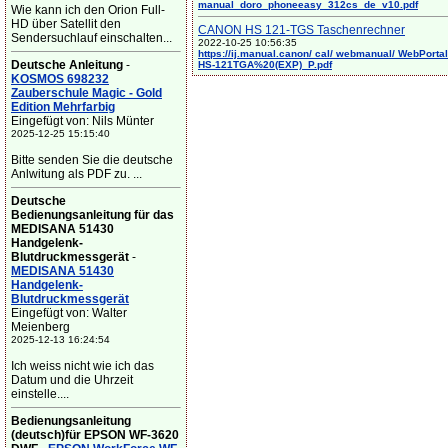
manual_doro_phoneeasy_312cs_de_v10.pdf
Wie kann ich den Orion Full-
HD über Satellit den
CANON HS 121-TGS Taschenrechner
Sendersuchlauf einschalten...
2022-10-25 10:56:35
https://ij.manual.canon/ cal/ webmanual/ WebPortal/
Deutsche Anleitung
-
HS-121TGA%20(EXP)_P.pdf
KOSMOS 698232
Zauberschule Magic - Gold
Edition Mehrfarbig
Eingefügt von: Nils Münter
2025-12-25 15:15:40
Bitte senden Sie die deutsche
Anlwitung als PDF zu. ...
Deutsche
Bedienungsanleitung für das
MEDISANA 51430
Handgelenk-
Blutdruckmessgerät
-
MEDISANA 51430
Handgelenk-
Blutdruckmessgerät
Eingefügt von: Walter
Meienberg
2025-12-13 16:24:54
Ich weiss nicht wie ich das
Datum und die Uhrzeit
einstelle....
Bedienungsanleitung
(deutsch)für EPSON WF-3620