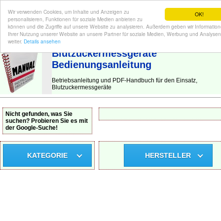
Wir verwenden Cookies, um Inhalte und Anzeigen zu
OK!
personalisieren, Funktionen für soziale Medien anbieten zu
können und die Zugriffe auf unsere Website zu analysieren. Außerdem geben wir Informatio
Ihrer Nutzung unserer Website an unsere Partner für soziale Medien, Werbung und Analysen
BEDIENUNGSANLEITUNG
| Hier finden Sie die deutsche Anleitung!
weiter.
Details ansehen
Blutzuckermessgeräte
Bedienungsanleitung
Betriebsanleitung und PDF-Handbuch für den Einsatz,
Blutzuckermessgeräte
Nicht gefunden, was Sie
suchen? Probieren Sie es mit
der Google-Suche!
KATEGORIE
HERSTELLER