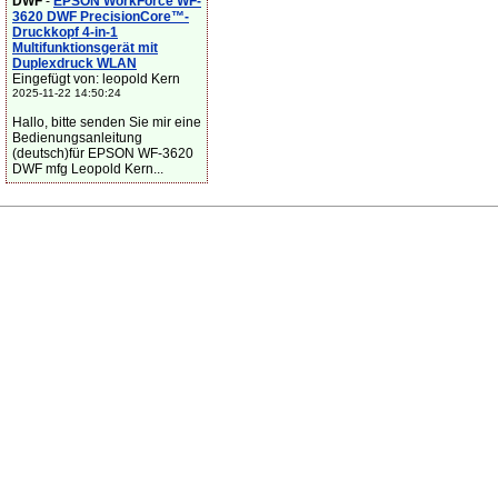
DWF
-
EPSON WorkForce WF-
3620 DWF PrecisionCore™-
Druckkopf 4-in-1
Multifunktionsgerät mit
Duplexdruck WLAN
Eingefügt von: leopold Kern
2025-11-22 14:50:24
Hallo, bitte senden Sie mir eine
Bedienungsanleitung
(deutsch)für EPSON WF-3620
DWF mfg Leopold Kern...