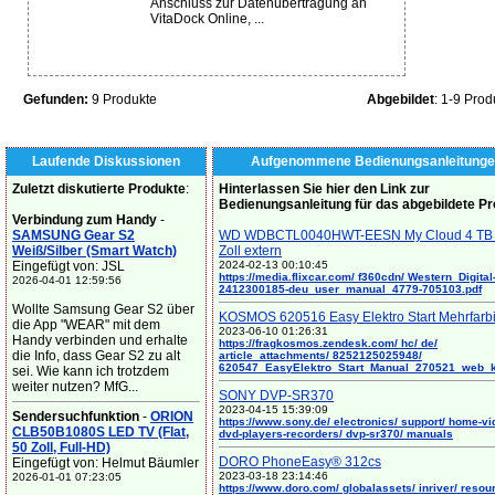
Anschluss zur Datenübertragung an
VitaDock Online, ...
Gefunden:
9 Produkte
Abgebildet
: 1-9 Prod
Laufende Diskussionen
Aufgenommene Bedienungsanleitunge
Zuletzt diskutierte Produkte
:
Hinterlassen Sie hier den Link zur
Bedienungsanleitung für das abgebildete P
Verbindung zum Handy
-
SAMSUNG Gear S2
WD WDBCTL0040HWT-EESN My Cloud 4 TB 
Weiß/Silber (Smart Watch)
Zoll extern
Eingefügt von: JSL
2024-02-13 00:10:45
https://media.flixcar.com/ f360cdn/ Western_Digital
2026-04-01 12:59:56
2412300185-deu_user_manual_4779-705103.pdf
Wollte Samsung Gear S2 über
KOSMOS 620516 Easy Elektro Start Mehrfarb
die App "WEAR" mit dem
2023-06-10 01:26:31
Handy verbinden und erhalte
https://fragkosmos.zendesk.com/ hc/ de/
die Info, dass Gear S2 zu alt
article_attachments/ 8252125025948/
620547_EasyElektro_Start_Manual_270521_web_
sei. Wie kann ich trotzdem
weiter nutzen? MfG...
SONY DVP-SR370
2023-04-15 15:39:09
Sendersuchfunktion
-
ORION
https://www.sony.de/ electronics/ support/ home-vi
CLB50B1080S LED TV (Flat,
dvd-players-recorders/ dvp-sr370/ manuals
50 Zoll, Full-HD)
DORO PhoneEasy® 312cs
Eingefügt von: Helmut Bäumler
2023-03-18 23:14:46
2026-01-01 07:23:05
https://www.doro.com/ globalassets/ inriver/ resou