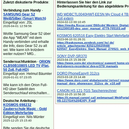
Zuletzt diskutierte Produkte
:
Hinterlassen Sie hier den Link zur
Bedienungsanleitung für das abgebildete P
Verbindung zum Handy
-
SAMSUNG Gear S2
WD WDBCTL0040HWT-EESN My Cloud 4 TB 
Weiß/Silber (Smart Watch)
Zoll extern
Eingefügt von: JSL
2024-02-13 00:10:45
https://media.flixcar.com/ f360cdn/ Western_Digital
2026-04-01 12:59:56
2412300185-deu_user_manual_4779-705103.pdf
Wollte Samsung Gear S2 über
KOSMOS 620516 Easy Elektro Start Mehrfarb
die App "WEAR" mit dem
2023-06-10 01:26:31
Handy verbinden und erhalte
https://fragkosmos.zendesk.com/ hc/ de/
die Info, dass Gear S2 zu alt
article_attachments/ 8252125025948/
620547_EasyElektro_Start_Manual_270521_web_
sei. Wie kann ich trotzdem
weiter nutzen? MfG...
SONY DVP-SR370
2023-04-15 15:39:09
Sendersuchfunktion
-
ORION
https://www.sony.de/ electronics/ support/ home-vi
CLB50B1080S LED TV (Flat,
dvd-players-recorders/ dvp-sr370/ manuals
50 Zoll, Full-HD)
DORO PhoneEasy® 312cs
Eingefügt von: Helmut Bäumler
2023-03-18 23:14:46
2026-01-01 07:23:05
https://www.doro.com/ globalassets/ inriver/ resou
manual_doro_phoneeasy_312cs_de_v10.pdf
Wie kann ich den Orion Full-
HD über Satellit den
CANON HS 121-TGS Taschenrechner
Sendersuchlauf einschalten...
2022-10-25 10:56:35
https://ij.manual.canon/ cal/ webmanual/ WebPortal/
Deutsche Anleitung
-
HS-121TGA%20(EXP)_P.pdf
KOSMOS 698232
Zauberschule Magic - Gold
Edition Mehrfarbig
Eingefügt von: Nils Münter
2025-12-25 15:15:40
Bitte senden Sie die deutsche