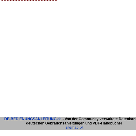
DE-BEDIENUNGSANLEITUNG.de
- Von der Community verwaltete Datenban
deutschen Gebrauchsanleitungen und PDF-Handbücher
sitemap.txt