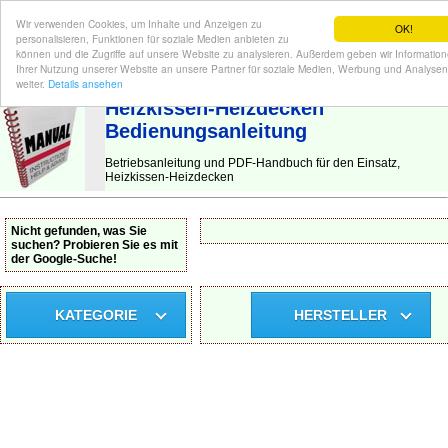
Wir verwenden Cookies, um Inhalte und Anzeigen zu
OK!
personalisieren, Funktionen für soziale Medien anbieten zu
können und die Zugriffe auf unsere Website zu analysieren. Außerdem geben wir Informatio
Ihrer Nutzung unserer Website an unsere Partner für soziale Medien, Werbung und Analysen
BEDIENUNGSANLEITUNG
| Hier finden Sie die deutsche Anleitung!
weiter.
Details ansehen
Heizkissen-Heizdecken
Bedienungsanleitung
Betriebsanleitung und PDF-Handbuch für den Einsatz,
Heizkissen-Heizdecken
Nicht gefunden, was Sie
suchen? Probieren Sie es mit
der Google-Suche!
KATEGORIE
HERSTELLER