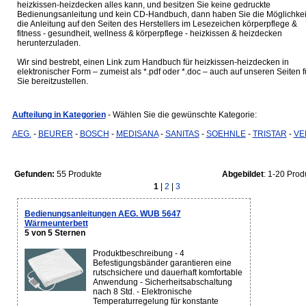
heizkissen-heizdecken alles kann, und besitzen Sie keine gedruckte
Bedienungsanleitung und kein CD-Handbuch, dann haben Sie die Möglichkei
die Anleitung auf den Seiten des Herstellers im Lesezeichen körperpflege &
fitness - gesundheit, wellness & körperpflege - heizkissen & heizdecken
herunterzuladen.
Wir sind bestrebt, einen Link zum Handbuch für heizkissen-heizdecken in
elektronischer Form – zumeist als *.pdf oder *.doc – auch auf unseren Seiten f
Sie bereitzustellen.
Aufteilung in Kategorien
- Wählen Sie die gewünschte Kategorie:
AEG.
-
BEURER
-
BOSCH
-
MEDISANA
-
SANITAS
-
SOEHNLE
-
TRISTAR
-
VE
Gefunden:
55 Produkte
Abgebildet
: 1-20 Prod
1
|
2
|
3
Bedienungsanleitungen AEG. WUB 5647
Wärmeunterbett
5 von 5 Sternen
Produktbeschreibung - 4
Befestigungsbänder garantieren eine
rutschsichere und dauerhaft komfortable
Anwendung - Sicherheitsabschaltung
nach 8 Std. - Elektronische
Temperaturregelung für konstante