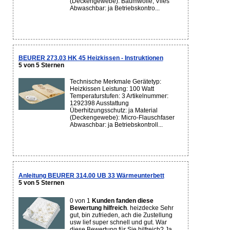
(Deckengewebe): Baumwolle, Vlies
Abwaschbar: ja Betriebskontro...
BEURER 273.03 HK 45 Heizkissen - Instruktionen
5 von 5 Sternen
Technische Merkmale Gerätetyp:
Heizkissen Leistung: 100 Watt
Temperaturstufen: 3 Artikelnummer:
1292398 Ausstattung
Überhitzungsschutz: ja Material
(Deckengewebe): Micro-Flauschfaser
Abwaschbar: ja Betriebskontroll...
Anleitung BEURER 314.00 UB 33 Wärmeunterbett
5 von 5 Sternen
0 von 1
Kunden fanden diese
Bewertung hilfreich
. heizdecke Sehr
gut, bin zufrieden, ach die Zustellung
usw lief super schnell und gut. War
diese Bewertung für Sie hilfreich? Ja