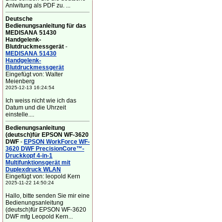
Anlwitung als PDF zu. ...
Deutsche
Bedienungsanleitung für das
MEDISANA 51430
Handgelenk-
Blutdruckmessgerät
-
MEDISANA 51430
Handgelenk-
Blutdruckmessgerät
Eingefügt von: Walter
Meienberg
2025-12-13 16:24:54
Ich weiss nicht wie ich das
Datum und die Uhrzeit
einstelle....
Bedienungsanleitung
(deutsch)für EPSON WF-3620
DWF
-
EPSON WorkForce WF-
3620 DWF PrecisionCore™-
Druckkopf 4-in-1
Multifunktionsgerät mit
Duplexdruck WLAN
Eingefügt von: leopold Kern
2025-11-22 14:50:24
Hallo, bitte senden Sie mir eine
Bedienungsanleitung
(deutsch)für EPSON WF-3620
DWF mfg Leopold Kern...