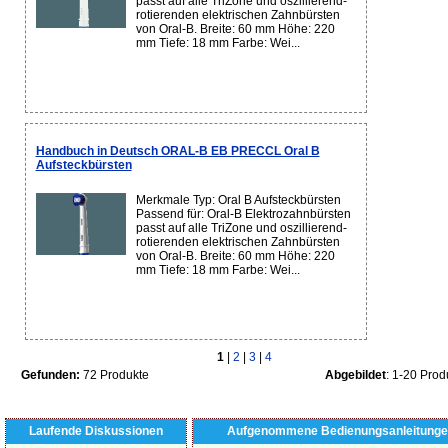
passt auf alle TriZone und oszillierend-
rotierenden elektrischen Zahnbürsten
von Oral-B. Breite: 60 mm Höhe: 220
mm Tiefe: 18 mm Farbe: Wei...
Handbuch in Deutsch ORAL-B EB PRECCL Oral B
Aufsteckbürsten
Merkmale Typ: Oral B Aufsteckbürsten
Passend für: Oral-B Elektrozahnbürsten
passt auf alle TriZone und oszillierend-
rotierenden elektrischen Zahnbürsten
von Oral-B. Breite: 60 mm Höhe: 220
mm Tiefe: 18 mm Farbe: Wei...
1
|
2
|
3
|
4
Gefunden:
72 Produkte
Abgebildet
: 1-20 Prod
Laufende Diskussionen
Aufgenommene Bedienungsanleitunge