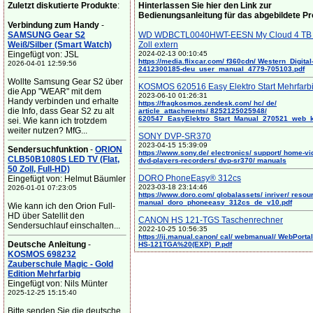
Zuletzt diskutierte Produkte
:
Hinterlassen Sie hier den Link zur
Bedienungsanleitung für das abgebildete P
Verbindung zum Handy
-
SAMSUNG Gear S2
WD WDBCTL0040HWT-EESN My Cloud 4 TB 
Weiß/Silber (Smart Watch)
Zoll extern
Eingefügt von: JSL
2024-02-13 00:10:45
https://media.flixcar.com/ f360cdn/ Western_Digital
2026-04-01 12:59:56
2412300185-deu_user_manual_4779-705103.pdf
Wollte Samsung Gear S2 über
KOSMOS 620516 Easy Elektro Start Mehrfarb
die App "WEAR" mit dem
2023-06-10 01:26:31
Handy verbinden und erhalte
https://fragkosmos.zendesk.com/ hc/ de/
die Info, dass Gear S2 zu alt
article_attachments/ 8252125025948/
620547_EasyElektro_Start_Manual_270521_web_
sei. Wie kann ich trotzdem
weiter nutzen? MfG...
SONY DVP-SR370
2023-04-15 15:39:09
Sendersuchfunktion
-
ORION
https://www.sony.de/ electronics/ support/ home-vi
CLB50B1080S LED TV (Flat,
dvd-players-recorders/ dvp-sr370/ manuals
50 Zoll, Full-HD)
DORO PhoneEasy® 312cs
Eingefügt von: Helmut Bäumler
2023-03-18 23:14:46
2026-01-01 07:23:05
https://www.doro.com/ globalassets/ inriver/ resou
manual_doro_phoneeasy_312cs_de_v10.pdf
Wie kann ich den Orion Full-
HD über Satellit den
CANON HS 121-TGS Taschenrechner
Sendersuchlauf einschalten...
2022-10-25 10:56:35
https://ij.manual.canon/ cal/ webmanual/ WebPortal/
Deutsche Anleitung
-
HS-121TGA%20(EXP)_P.pdf
KOSMOS 698232
Zauberschule Magic - Gold
Edition Mehrfarbig
Eingefügt von: Nils Münter
2025-12-25 15:15:40
Bitte senden Sie die deutsche