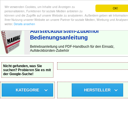
Wir verwenden Cookies, um Inhalte und Anzeigen zu
OK!
personalisieren, Funktionen für soziale Medien anbieten zu
können und die Zugriffe auf unsere Website zu analysieren. Außerdem geben wir Informatio
Ihrer Nutzung unserer Website an unsere Partner für soziale Medien, Werbung und Analysen
BEDIENUNGSANLEITUNG
| Hier finden Sie die deutsche Anleitung!
weiter.
Details ansehen
Aufsteckbürsten-Zubehör
Bedienungsanleitung
Betriebsanleitung und PDF-Handbuch für den Einsatz,
Aufsteckbürsten-Zubehör
Nicht gefunden, was Sie
suchen? Probieren Sie es mit
der Google-Suche!
KATEGORIE
HERSTELLER