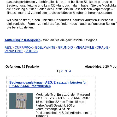
das aufsteckbürsten-zubehör alles kann, und besitzen Sie keine gedruckte
Bedienungsanleitung und kein CD-Handbuch, dann haben Sie die Möglichkei
die Anleitung auf den Seiten des Herstellers im Lesezeichen körperpflege &
fitness - mund- & zahnpflege - aufsteckbürsten & zubehör herunterzuladen.
Wir sind bestrebt, einen Link zum Handbuch für aufsteckbürsten-zubehör in
elektronischer Form – zumeist als *.pdf oder *.doc – auch auf unseren Seiten f
Sie bereitzustellen.
Aufteilung in Kategorien
- Wählen Sie die gewünschte Kategorie:
AEG.
-
CURAPROX
-
EDEL+WHITE
-
GRUNDIG
-
MEGASMILE
-
ORAL-B
-
PANASONIC
-
PHILIPS
Gefunden:
72 Produkte
Abgebildet
: 1-20 Prod
1
|
2
|
3
|
4
Bedienungsanleitungen AEG. Ersatzzahnbürsten für
EZ5663/5664 Ersatzbürsten
Merkmale Typ: Ersatzbürsten Passend
für: AEG EZS 5663 & EZS 5664 Breite:
15 mm Höhe: 82 mm Tiefe: 15 mm
Farbe: Weiß Gewicht: 200 g
Verkaufsmenge: 4 Stück
Packungsinhalt: 4 Stück Artikelnummer:
1899663 ...