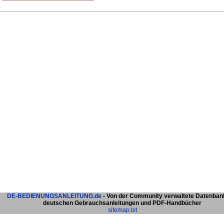
DE-BEDIENUNGSANLEITUNG.de
- Von der Community verwaltete Datenban
deutschen Gebrauchsanleitungen und PDF-Handbücher
sitemap.txt