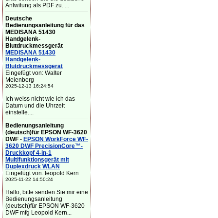
Anlwitung als PDF zu. ...
Deutsche
Bedienungsanleitung für das
MEDISANA 51430
Handgelenk-
Blutdruckmessgerät
-
MEDISANA 51430
Handgelenk-
Blutdruckmessgerät
Eingefügt von: Walter
Meienberg
2025-12-13 16:24:54
Ich weiss nicht wie ich das
Datum und die Uhrzeit
einstelle....
Bedienungsanleitung
(deutsch)für EPSON WF-3620
DWF
-
EPSON WorkForce WF-
3620 DWF PrecisionCore™-
Druckkopf 4-in-1
Multifunktionsgerät mit
Duplexdruck WLAN
Eingefügt von: leopold Kern
2025-11-22 14:50:24
Hallo, bitte senden Sie mir eine
Bedienungsanleitung
(deutsch)für EPSON WF-3620
DWF mfg Leopold Kern...