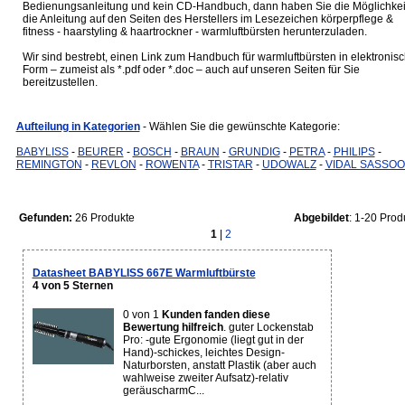
Bedienungsanleitung und kein CD-Handbuch, dann haben Sie die Möglichkei
die Anleitung auf den Seiten des Herstellers im Lesezeichen körperpflege &
fitness - haarstyling & haartrockner - warmluftbürsten herunterzuladen.
Wir sind bestrebt, einen Link zum Handbuch für warmluftbürsten in elektronisc
Form – zumeist als *.pdf oder *.doc – auch auf unseren Seiten für Sie
bereitzustellen.
Aufteilung in Kategorien
- Wählen Sie die gewünschte Kategorie:
BABYLISS
-
BEURER
-
BOSCH
-
BRAUN
-
GRUNDIG
-
PETRA
-
PHILIPS
-
REMINGTON
-
REVLON
-
ROWENTA
-
TRISTAR
-
UDOWALZ
-
VIDAL SASSO
Gefunden:
26 Produkte
Abgebildet
: 1-20 Prod
1
|
2
Datasheet BABYLISS 667E Warmluftbürste
4 von 5 Sternen
0 von 1
Kunden fanden diese
Bewertung hilfreich
. guter Lockenstab
Pro: -gute Ergonomie (liegt gut in der
Hand)-schickes, leichtes Design-
Naturborsten, anstatt Plastik (aber auch
wahlweise zweiter Aufsatz)-relativ
geräuscharmC...