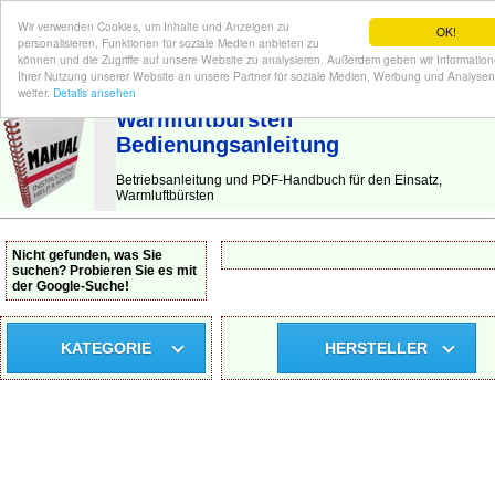
Wir verwenden Cookies, um Inhalte und Anzeigen zu
OK!
personalisieren, Funktionen für soziale Medien anbieten zu
können und die Zugriffe auf unsere Website zu analysieren. Außerdem geben wir Informatio
Ihrer Nutzung unserer Website an unsere Partner für soziale Medien, Werbung und Analysen
BEDIENUNGSANLEITUNG
| Hier finden Sie die deutsche Anleitung!
weiter.
Details ansehen
Warmluftbürsten
Bedienungsanleitung
Betriebsanleitung und PDF-Handbuch für den Einsatz,
Warmluftbürsten
Nicht gefunden, was Sie
suchen? Probieren Sie es mit
der Google-Suche!
KATEGORIE
HERSTELLER