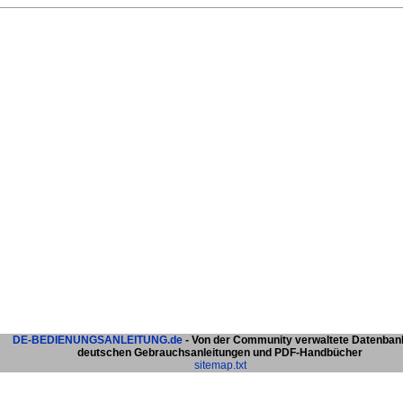
DE-BEDIENUNGSANLEITUNG.de
- Von der Community verwaltete Datenban
deutschen Gebrauchsanleitungen und PDF-Handbücher
sitemap.txt