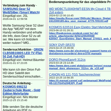
Bedienungsanleitung für das abgebildete P
Verbindung zum Handy
-
SAMSUNG Gear S2
WD WDBCTL0040HWT-EESN My Cloud 4 TB 
Weiß/Silber (Smart Watch)
Zoll extern
Eingefügt von: JSL
2024-02-13 00:10:45
https://media.flixcar.com/ f360cdn/ Western_Digital
2026-04-01 12:59:56
2412300185-deu_user_manual_4779-705103.pdf
Wollte Samsung Gear S2 über
KOSMOS 620516 Easy Elektro Start Mehrfarb
die App "WEAR" mit dem
2023-06-10 01:26:31
Handy verbinden und erhalte
https://fragkosmos.zendesk.com/ hc/ de/
die Info, dass Gear S2 zu alt
article_attachments/ 8252125025948/
620547_EasyElektro_Start_Manual_270521_web_
sei. Wie kann ich trotzdem
weiter nutzen? MfG...
SONY DVP-SR370
2023-04-15 15:39:09
Sendersuchfunktion
-
ORION
https://www.sony.de/ electronics/ support/ home-vi
CLB50B1080S LED TV (Flat,
dvd-players-recorders/ dvp-sr370/ manuals
50 Zoll, Full-HD)
DORO PhoneEasy® 312cs
Eingefügt von: Helmut Bäumler
2023-03-18 23:14:46
2026-01-01 07:23:05
https://www.doro.com/ globalassets/ inriver/ resou
manual_doro_phoneeasy_312cs_de_v10.pdf
Wie kann ich den Orion Full-
HD über Satellit den
CANON HS 121-TGS Taschenrechner
Sendersuchlauf einschalten...
2022-10-25 10:56:35
https://ij.manual.canon/ cal/ webmanual/ WebPortal/
Deutsche Anleitung
-
HS-121TGA%20(EXP)_P.pdf
KOSMOS 698232
Zauberschule Magic - Gold
Edition Mehrfarbig
Eingefügt von: Nils Münter
2025-12-25 15:15:40
Bitte senden Sie die deutsche
Anlwitung als PDF zu. ...